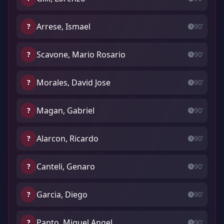
Arrese, Ismael
?
90'
Scavone, Mario Rosario
?
90'
Morales, David Jose
?
90'
Magan, Gabriel
?
90'
Alarcon, Ricardo
?
90'
Canteli, Genaro
?
90'
Garcia, Diego
?
90'
Panto, Miguel Angel
?
90'