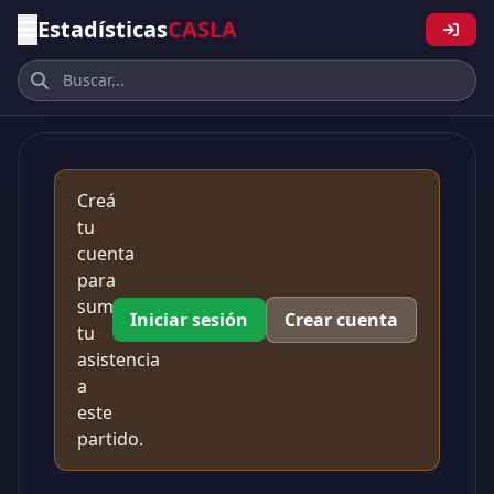
Estadísticas
CASLA
Creá
tu
cuenta
para
sumar
Iniciar sesión
Crear cuenta
tu
asistencia
a
este
partido.