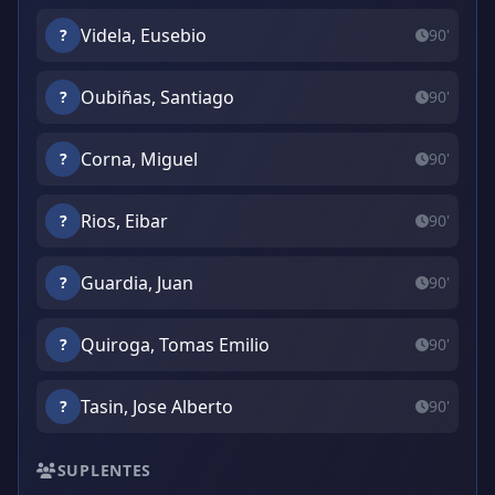
Videla, Eusebio
?
90'
Oubiñas, Santiago
?
90'
Corna, Miguel
?
90'
Rios, Eibar
?
90'
Guardia, Juan
?
90'
Quiroga, Tomas Emilio
?
90'
Tasin, Jose Alberto
?
90'
SUPLENTES