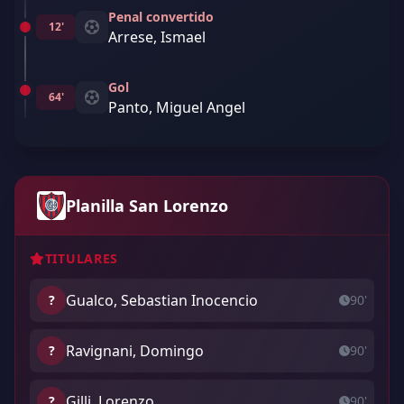
Penal convertido
12'
Arrese, Ismael
Gol
64'
Panto, Miguel Angel
Planilla San Lorenzo
TITULARES
Gualco, Sebastian Inocencio
?
90'
Ravignani, Domingo
?
90'
Gilli, Lorenzo
?
90'