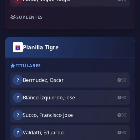
SUPLENTES
Planilla Tigre
TITULARES
Bermudez, Oscar
?
90'
Blanco Izquierdo, Jose
?
90'
Succo, Francisco Jose
?
90'
Valdatti, Eduardo
?
90'