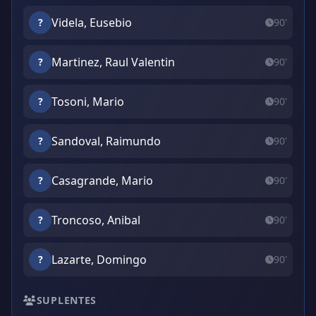
Videla, Eusebio
?
90'
Martinez, Raul Valentin
?
90'
Tosoni, Mario
?
90'
Sandoval, Raimundo
?
90'
Casagrande, Mario
?
90'
Troncoso, Anibal
?
90'
Lazarte, Domingo
?
90'
SUPLENTES