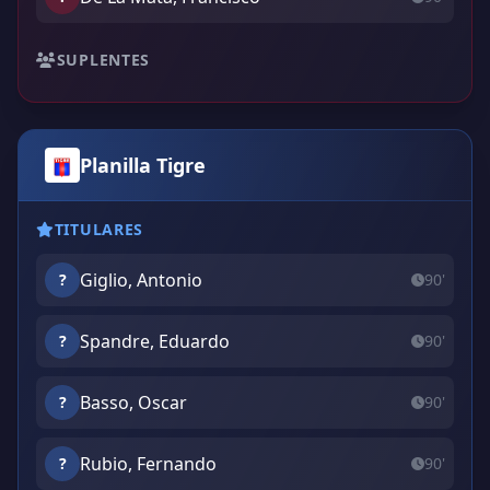
SUPLENTES
Planilla Tigre
TITULARES
Giglio, Antonio
?
90'
Spandre, Eduardo
?
90'
Basso, Oscar
?
90'
Rubio, Fernando
?
90'