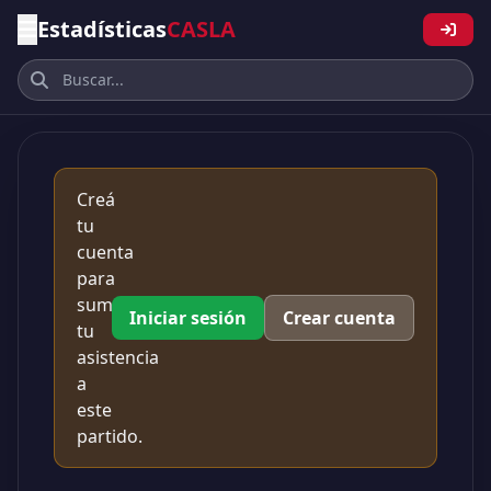
Estadísticas
CASLA
Creá
tu
cuenta
para
sumar
Iniciar sesión
Crear cuenta
tu
asistencia
a
este
partido.