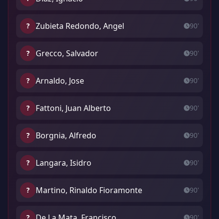
Zubieta Redondo, Angel
?
90'
Grecco, Salvador
?
90'
Arnaldo, Jose
?
90'
Fattoni, Juan Alberto
?
90'
Borgnia, Alfredo
?
90'
Langara, Isidro
?
90'
Martino, Rinaldo Fioramonte
?
90'
De La Mata, Francisco
?
90'