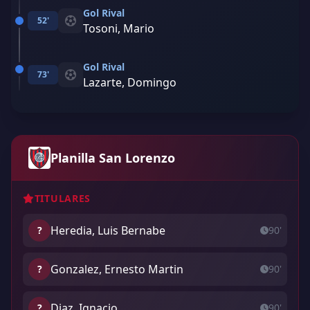
Gol Rival
52'
Tosoni, Mario
Gol Rival
73'
Lazarte, Domingo
Planilla San Lorenzo
TITULARES
Heredia, Luis Bernabe
?
90'
Gonzalez, Ernesto Martin
?
90'
Diaz, Ignacio
?
90'