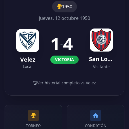
1950
jueves, 12 octubre 1950
1
4
-
San Lorenzo
Velez
VICTORIA
Local
Visitante
Ver historial completo vs Velez
TORNEO
CONDICIÓN