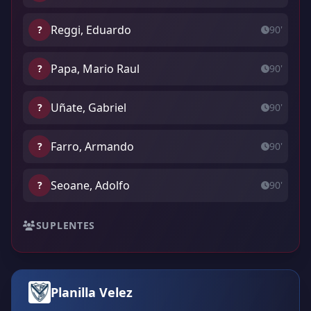
Reggi, Eduardo
?
90'
Papa, Mario Raul
?
90'
Uñate, Gabriel
?
90'
Farro, Armando
?
90'
Seoane, Adolfo
?
90'
SUPLENTES
Planilla Velez