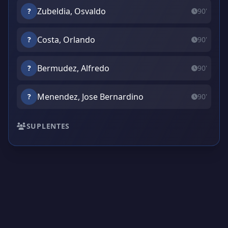
Zubeldia, Osvaldo
?
90'
Costa, Orlando
?
90'
Bermudez, Alfredo
?
90'
Menendez, Jose Bernardino
?
90'
SUPLENTES