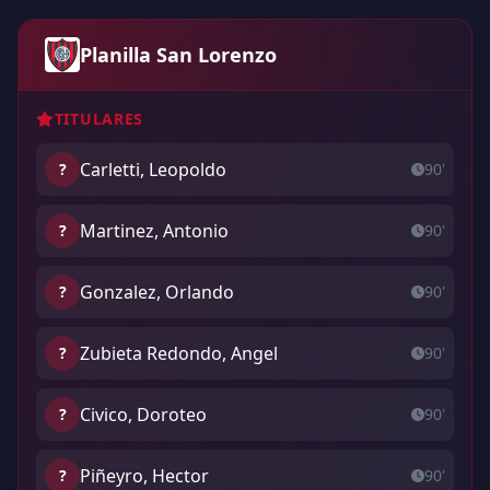
Planilla San Lorenzo
TITULARES
Carletti, Leopoldo
?
90'
Martinez, Antonio
?
90'
Gonzalez, Orlando
?
90'
Zubieta Redondo, Angel
?
90'
Civico, Doroteo
?
90'
Piñeyro, Hector
?
90'