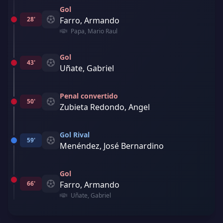
Gol
28'
Farro, Armando
Papa, Mario Raul
Gol
43'
Uñate, Gabriel
Penal convertido
50'
Zubieta Redondo, Angel
Gol Rival
59'
Menéndez, José Bernardino
Gol
66'
Farro, Armando
Uñate, Gabriel