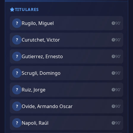
TITULARES
Rugilo, Miguel
?
90'
Curutchet, Victor
?
90'
Gutierrez, Ernesto
?
90'
Scrugli, Domingo
?
90'
Ruiz, Jorge
?
90'
Ovide, Armando Oscar
?
90'
Napoli, Raúl
?
90'