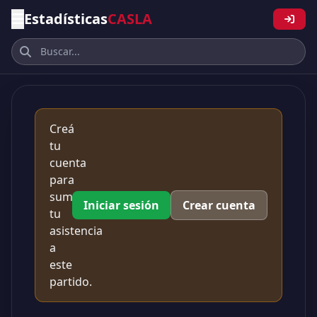
Estadísticas
CASLA
Creá
tu
cuenta
para
sumar
Iniciar sesión
Crear cuenta
tu
asistencia
a
este
partido.