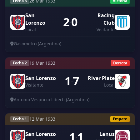
26 Mar 1933
Fecha 3
Victoria
San
Racing
2
0
-
Lorenzo
Club
Local
Visitante
Gasometro (Argentina)
19 Mar 1933
Fecha 2
Derrota
1
7
San Lorenzo
River Plate
-
Visitante
Local
Antonio Vespucio Liberti (Argentina)
12 Mar 1933
Fecha 1
Empate
1
1
San Lorenzo
Lanus
-