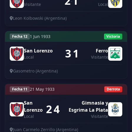
2
1
-
Visitante
Local
Leon Kolbowski (Argentina)
1 Jun 1933
Fecha 12
Victoria
3
1
San Lorenzo
Ferro
-
Local
Visitante
Gasometro (Argentina)
21 May 1933
Fecha 11
Derrota
San
Gimnasia y
2
4
-
Lorenzo
Esgrima La Plata
Local
Visitante
Juan Carmelo Zerrillo (Argentina)