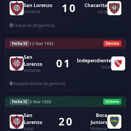
1
0
San Lorenzo
Chacarita
-
Visitante
Local
Chacarita (Argentina)
12 Nov 1933
Fecha 33
Derrota
San
0
1
Independiente
-
Lorenzo
Local
Visitante
Independiente (Argentina)
5 Nov 1933
Fecha 32
Victoria
San
Boca
2
0
-
Lorenzo
Juniors
Local
Visitante