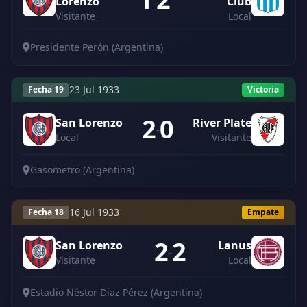
-
Lorenzo
Club
Visitante
Local
Presidente Perón (Argentina)
23 Jul 1933
Fecha 19
Victoria
2
0
San Lorenzo
River Plate
-
Local
Visitante
Gasometro (Argentina)
16 Jul 1933
Fecha 18
Empate
2
2
San Lorenzo
Lanus
-
Visitante
Local
Estadio Néstor Diaz Pérez (Argentina)