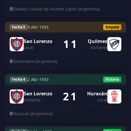
Estadio Ciudad de Vicente López (Argentina)
9 Abr 1933
Fecha 5
Empate
1
1
San Lorenzo
Quilmes
-
Local
Visitante
Gasometro (Argentina)
2 Abr 1933
Fecha 4
Victoria
2
1
San Lorenzo
Huracán
-
Visitante
Local
Huracan (Argentina)