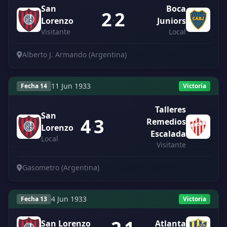
San
Boca
2
2
-
Lorenzo
Juniors
Visitante
Local
Alberto J. Armando (Argentina)
11 Jun 1933
Fecha 14
Victoria
Talleres
San
4
3
Remedios
-
Lorenzo
Escalada
Local
Visitante
Gasometro (Argentina)
4 Jun 1933
Fecha 13
Victoria
San Lorenzo
Atlanta