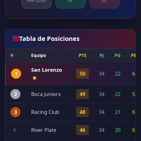
PARTIDOS
GF
GC
Tabla de Posiciones
#
Equipo
PTS
PJ
PG
PE
San Lorenzo
1
50
34
22
6
2
Boca Juniors
49
34
22
5
3
Racing Club
48
34
21
6
4
River Plate
46
34
20
6