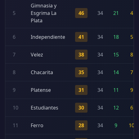
Gimnasia y
5
Esgrima La
46
34
21
4
Plata
6
Independiente
41
34
18
5
7
Velez
38
34
15
8
8
Chacarita
35
34
14
7
9
Platense
31
34
11
9
10
Estudiantes
30
34
12
6
11
Ferro
28
34
9
10