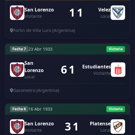
1
1
San Lorenzo
Velez
-
Visitante
Local
Fortin de Villa Luro (Argentina)
23 Abr 1933
Fecha 7
Victoria
San
6
1
Estudiantes
-
Lorenzo
Visitante
Local
Gasometro (Argentina)
16 Abr 1933
Fecha 6
Victoria
3
1
San Lorenzo
Platense
-
Visitante
Local