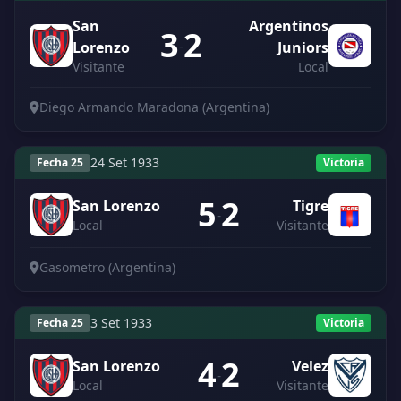
San
Argentinos
3
2
-
Lorenzo
Juniors
Visitante
Local
Diego Armando Maradona (Argentina)
24 Set 1933
Fecha 25
Victoria
5
2
San Lorenzo
Tigre
-
Local
Visitante
Gasometro (Argentina)
3 Set 1933
Fecha 25
Victoria
4
2
San Lorenzo
Velez
-
Local
Visitante