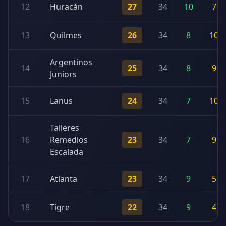
12
Huracán
27
34
10
7
13
Quilmes
26
34
8
10
Argentinos
14
25
34
8
9
Juniors
15
Lanus
24
34
7
10
Talleres
16
Remedios
23
34
7
9
Escalada
17
Atlanta
23
34
9
5
18
Tigre
22
34
9
4