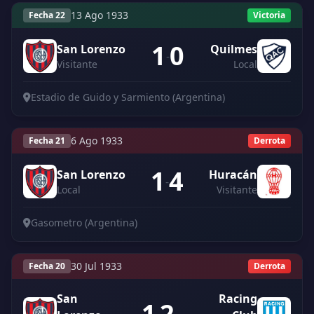
13 Ago 1933
Fecha 22
Victoria
1
0
San Lorenzo
Quilmes
-
Visitante
Local
Estadio de Guido y Sarmiento (Argentina)
6 Ago 1933
Fecha 21
Derrota
1
4
San Lorenzo
Huracán
-
Local
Visitante
Gasometro (Argentina)
30 Jul 1933
Fecha 20
Derrota
San
Racing
1
2