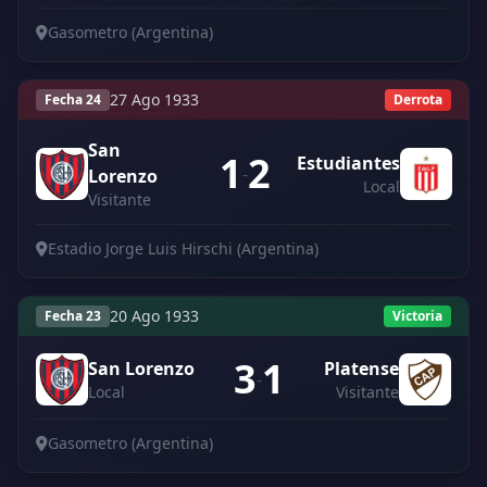
Gasometro (Argentina)
27 Ago 1933
Fecha 24
Derrota
San
1
2
Estudiantes
-
Lorenzo
Local
Visitante
Estadio Jorge Luis Hirschi (Argentina)
20 Ago 1933
Fecha 23
Victoria
3
1
San Lorenzo
Platense
-
Local
Visitante
Gasometro (Argentina)