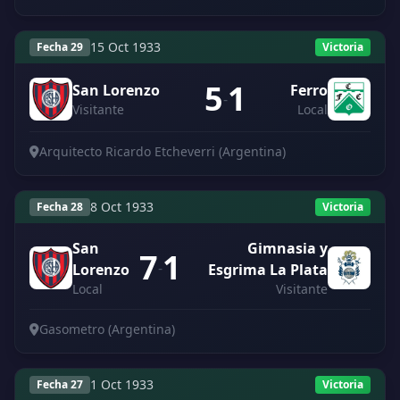
15 Oct 1933
Fecha 29
Victoria
5
1
San Lorenzo
Ferro
-
Visitante
Local
Arquitecto Ricardo Etcheverri (Argentina)
8 Oct 1933
Fecha 28
Victoria
San
Gimnasia y
7
1
-
Lorenzo
Esgrima La Plata
Local
Visitante
Gasometro (Argentina)
1 Oct 1933
Fecha 27
Victoria