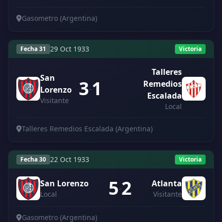
Gasometro (Argentina)
29 Oct 1933
Fecha 31
Victoria
Talleres
San
3
1
Remedios
-
Lorenzo
Escalada
Visitante
Local
Talleres Remedios Escalada (Argentina)
22 Oct 1933
Fecha 30
Victoria
5
2
San Lorenzo
Atlanta
-
Local
Visitante
Gasometro (Argentina)