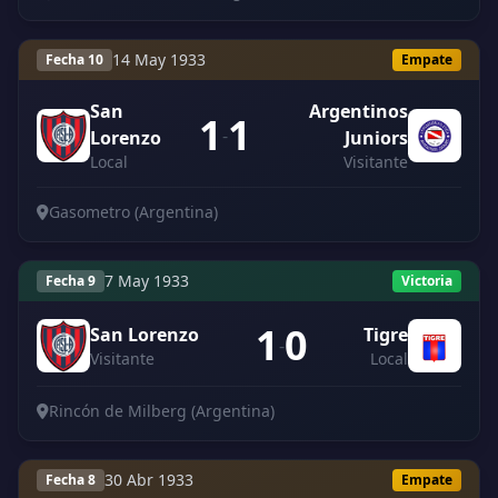
14 May 1933
Fecha 10
Empate
San
Argentinos
1
1
-
Lorenzo
Juniors
Local
Visitante
Gasometro (Argentina)
7 May 1933
Fecha 9
Victoria
1
0
San Lorenzo
Tigre
-
Visitante
Local
Rincón de Milberg (Argentina)
30 Abr 1933
Fecha 8
Empate