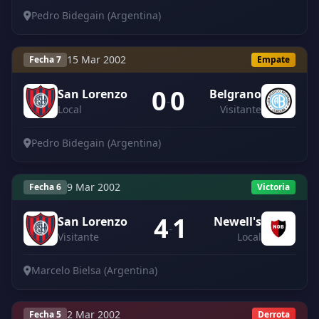
Pedro Bidegain (Argentina)
15 Mar 2002
Fecha 7
Empate
0
0
San Lorenzo
Belgrano
-
Local
Visitante
Pedro Bidegain (Argentina)
9 Mar 2002
Fecha 6
Victoria
4
1
San Lorenzo
Newell's
-
Visitante
Local
Marcelo Bielsa (Argentina)
2 Mar 2002
Fecha 5
Derrota