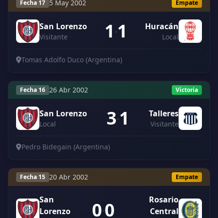
5 May 2002
Fecha 17
Empate
1
1
San Lorenzo
Huracán
-
Visitante
Local
Tomas Adolfo Duco (Argentina)
26 Abr 2002
Fecha 16
Victoria
3
1
San Lorenzo
Talleres
-
Local
Visitante
Pedro Bidegain (Argentina)
20 Abr 2002
Fecha 15
Empate
San
Rosario
0
0
-
Lorenzo
Central