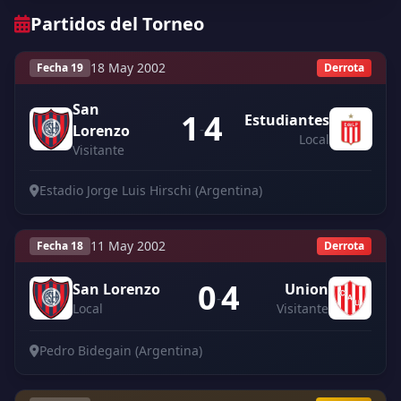
Partidos del Torneo
18 May 2002
Fecha 19
Derrota
San
1
4
Estudiantes
-
Lorenzo
Local
Visitante
Estadio Jorge Luis Hirschi (Argentina)
11 May 2002
Fecha 18
Derrota
0
4
San Lorenzo
Union
-
Local
Visitante
Pedro Bidegain (Argentina)