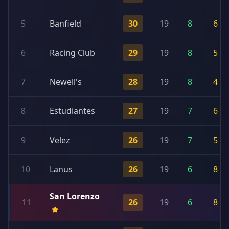
5
Banfield
30
19
8
6
6
Racing Club
29
19
8
5
7
Newell's
28
19
8
4
8
Estudiantes
27
19
7
6
9
Velez
26
19
7
5
10
Lanus
26
19
6
8
San Lorenzo
11
26
19
6
8