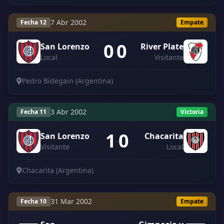
7 Abr 2002
Fecha 12
Empate
0
0
San Lorenzo
River Plate
-
Local
Visitante
Pedro Bidegain (Argentina)
3 Abr 2002
Fecha 11
Victoria
1
0
San Lorenzo
Chacarita
-
Visitante
Local
Chacarita (Argentina)
31 Mar 2002
Fecha 10
Empate