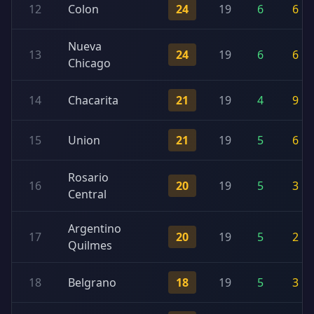
12
Colon
24
19
6
6
Nueva
13
24
19
6
6
Chicago
14
Chacarita
21
19
4
9
15
Union
21
19
5
6
Rosario
16
20
19
5
3
Central
Argentino
17
20
19
5
2
Quilmes
18
Belgrano
18
19
5
3