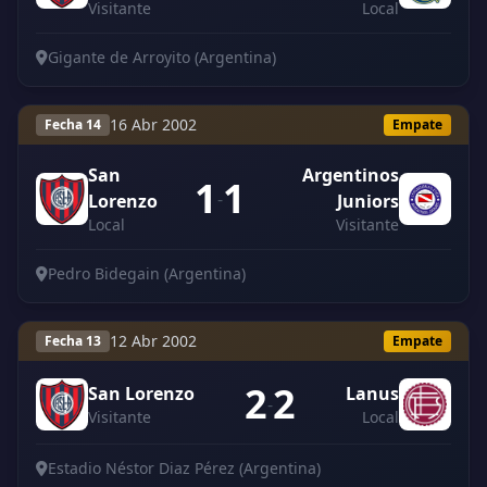
Visitante
Local
Gigante de Arroyito (Argentina)
16 Abr 2002
Fecha 14
Empate
San
Argentinos
1
1
-
Lorenzo
Juniors
Local
Visitante
Pedro Bidegain (Argentina)
12 Abr 2002
Fecha 13
Empate
2
2
San Lorenzo
Lanus
-
Visitante
Local
Estadio Néstor Diaz Pérez (Argentina)