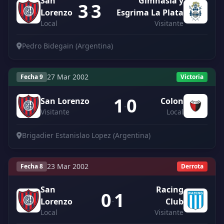
San
Gimnasia y
3
3
-
Lorenzo
Esgrima La Plata
Local
Visitante
Pedro Bidegain (Argentina)
27 Mar 2002
Fecha 9
Victoria
1
0
San Lorenzo
Colon
-
Visitante
Local
Brigadier Estanislao Lopez (Argentina)
23 Mar 2002
Fecha 8
Derrota
San
Racing
0
1
-
Lorenzo
Club
Local
Visitante