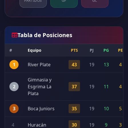
PARTIDOS
GF
GC
Tabla de Posiciones
#
Equipo
PTS
PJ
PG
PE
1
River Plate
43
19
13
4
Gimnasia y
2
Esgrima La
37
19
11
4
Plata
3
Boca Juniors
35
19
10
5
4
Huracán
30
19
9
3