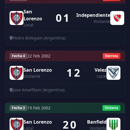
San
0
1
Independiente
-
Lorenzo
Visitante
Local
Pedro Bidegain (Argentina)
22 Feb 2002
Fecha 4
Derrota
1
2
San Lorenzo
Velez
-
Visitante
Local
Jose Amalfitani (Argentina)
19 Feb 2002
Fecha 3
Victoria
2
0
San Lorenzo
Banfield
-
Local
Visitante