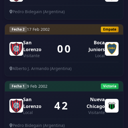
Pedro Bidegain (Argentina)
17 Feb 2002
Fecha 2
Empate
San
Boca
0
0
-
Lorenzo
Juniors
Visitante
Local
Alberto J. Armando (Argentina)
9 Feb 2002
Fecha 1
Victoria
San
Nueva
4
2
-
Lorenzo
Chicago
Local
Visitante
Pedro Bidegain (Argentina)