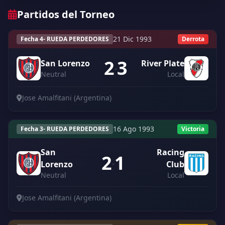
Partidos del Torneo
21 Dic 1993
Fecha 4- RUEDA PERDEDORES
Derrota
2
3
San Lorenzo
River Plate
-
Neutral
Local
Jose Amalfitani (Argentina)
16 Ago 1993
Fecha 3- RUEDA PERDEDORES
Victoria
San
Racing
2
1
-
Lorenzo
Club
Neutral
Local
Jose Amalfitani (Argentina)