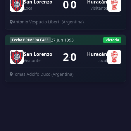
0
0
San Lorenzo
Huracán
-
Local
Visitante
Antonio Vespucio Liberti (Argentina)
27 Jun 1993
Fecha PRIMERA FASE
Victoria
2
0
San Lorenzo
Huracán
-
Visitante
Local
Tomas Adolfo Duco (Argentina)