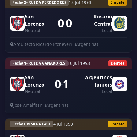
18 Jul 1993
Fecha 2- RUEDA PERDEDORES
Empate
San
Rosario
0
0
-
Lorenzo
Central
Neutral
Local
Arquitecto Ricardo Etcheverri (Argentina)
10 Jul 1993
Fecha 1- RUEDA GANADORES
Derrota
San
Argentinos
0
1
-
Lorenzo
Juniors
Neutral
Local
Jose Amalfitani (Argentina)
4 Jul 1993
Fecha PRIMERA FASE
Empate