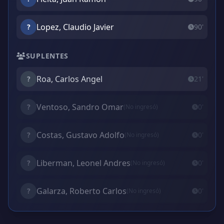
Lopez, Claudio Javier
?
90'
SUPLENTES
Roa, Carlos Angel
?
21'
Ventoso, Sandro Omar
?
0'
(No ingresó)
Costas, Gustavo Adolfo
?
0'
(No ingresó)
Liberman, Leonel Andres
?
0'
(No ingresó)
Galarza, Roberto Carlos
?
0'
(No ingresó)