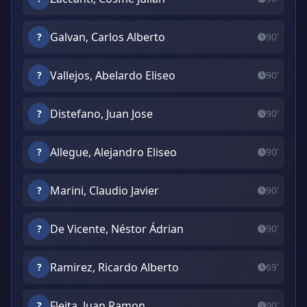
Galvan, Carlos Alberto
?
90'
Vallejos, Abelardo Eliseo
?
90'
Distefano, Juan Jose
?
90'
Allegue, Alejandro Eliseo
?
90'
Marini, Claudio Javier
?
90'
De Vicente, Néstor Ádrian
?
90'
Ramirez, Ricardo Alberto
?
69'
Fleita, Juan Ramon
?
90'