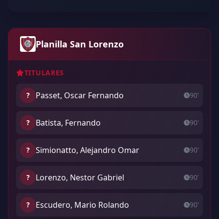
Planilla San Lorenzo
TITULARES
Passet, Oscar Fernando
?
90'
Batista, Fernando
?
90'
Simionatto, Alejandro Omar
?
90'
Lorenzo, Nestor Gabriel
?
90'
Escudero, Mario Rolando
?
90'