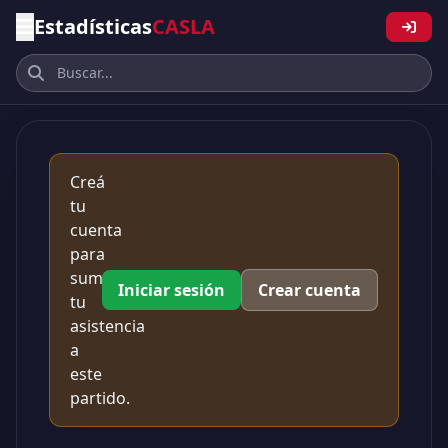
Estadísticas
CASLA
Creá
tu
cuenta
para
sumar
Iniciar sesión
Crear cuenta
tu
asistencia
a
este
partido.