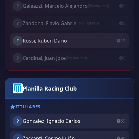
Galeazzi, Marcelo Alejandro
?
0'
(No ingresó)
Zandona, Flavio Gabriel
?
0'
(No ingresó)
Rossi, Ruben Dario
?
12'
Cardinal, Juan Jose
?
0'
(No ingresó)
Planilla Racing Club
TITULARES
Gonzalez, Ignacio Carlos
?
69'
Zaccanti, Cosme Julián
?
90'