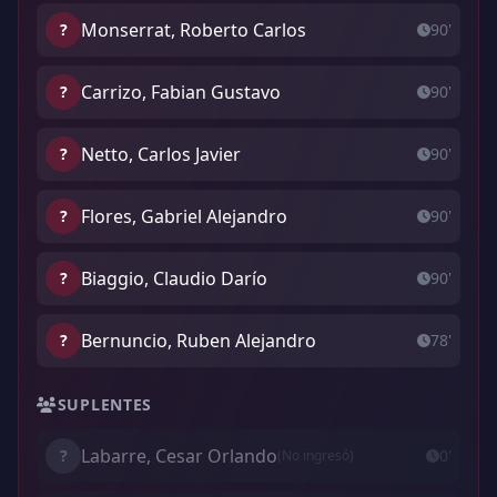
Monserrat, Roberto Carlos
?
90'
Carrizo, Fabian Gustavo
?
90'
Netto, Carlos Javier
?
90'
Flores, Gabriel Alejandro
?
90'
Biaggio, Claudio Darío
?
90'
Bernuncio, Ruben Alejandro
?
78'
SUPLENTES
Labarre, Cesar Orlando
?
0'
(No ingresó)