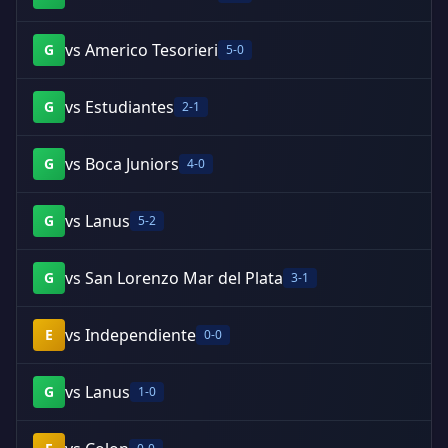
vs Americo Tesorieri
G
5-0
vs Estudiantes
G
2-1
vs Boca Juniors
G
4-0
vs Lanus
G
5-2
vs San Lorenzo Mar del Plata
G
3-1
vs Independiente
E
0-0
vs Lanus
G
1-0