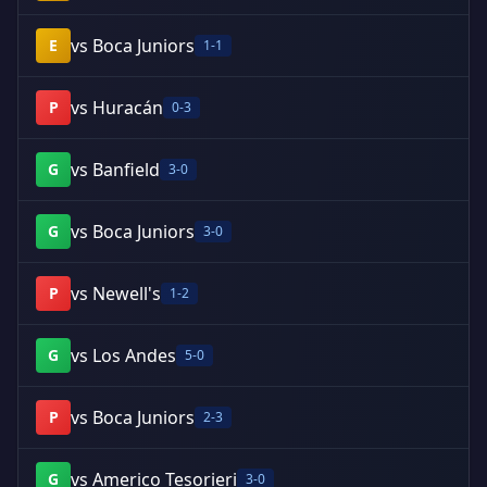
vs Boca Juniors
E
1-1
vs Huracán
P
0-3
vs Banfield
G
3-0
vs Boca Juniors
G
3-0
vs Newell's
P
1-2
vs Los Andes
G
5-0
vs Boca Juniors
P
2-3
vs Americo Tesorieri
G
3-0