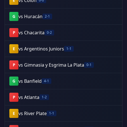
vs Colon
E
0-0
vs Huracán
G
2-1
vs Chacarita
P
0-2
vs Argentinos Juniors
E
1-1
vs Gimnasia y Esgrima La Plata
P
0-1
vs Banfield
G
4-1
vs Atlanta
P
1-2
vs River Plate
E
1-1