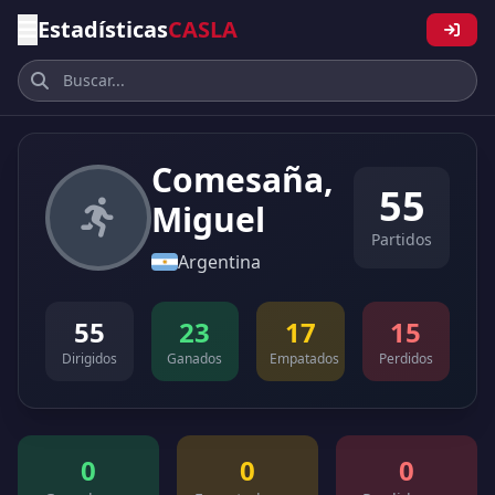
Estadísticas
CASLA
Comesaña,
55
Miguel
Partidos
Argentina
55
23
17
15
Dirigidos
Ganados
Empatados
Perdidos
0
0
0