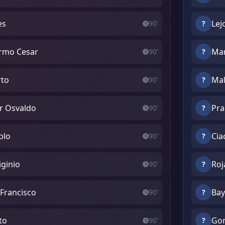
es
Lej
90'
?
ermo Cesar
Mar
90'
?
rto
Mal
90'
?
r Osvaldo
Pra
90'
?
blo
Cia
90'
?
iginio
Roj
90'
?
 Francisco
Bay
90'
?
to
Gom
90'
?