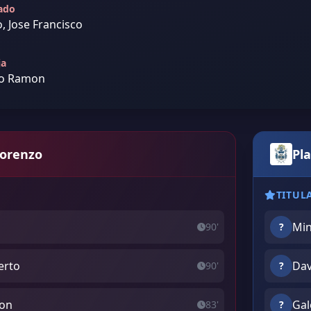
jado
o, Jose Francisco
ja
vio Ramon
Lorenzo
Pla
TITUL
Min
90'
?
erto
Dav
90'
?
mon
Gal
83'
?