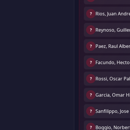
Rios, Juan Andr
?
Reynoso, Guill
?
Paez, Raul Albe
?
Facundo, Hecto
?
Rossi, Oscar Pa
?
Garcia, Omar H
?
Sanfilippo, Jose
?
Boggio, Norber
?