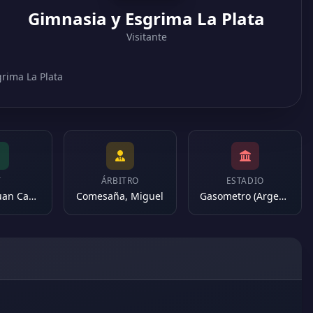
Gimnasia y Esgrima La Plata
Visitante
grima La Plata
T
ÁRBITRO
ESTADIO
Lorenzo, Juan Carlos
Comesaña, Miguel
Gasometro (Argentina)