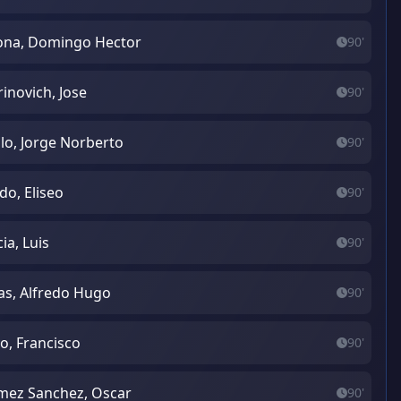
ona, Domingo Hector
90'
inovich, Jose
90'
lo, Jorge Norberto
90'
do, Eliseo
90'
cia, Luis
90'
as, Alfredo Hugo
90'
o, Francisco
90'
ez Sanchez, Oscar
90'