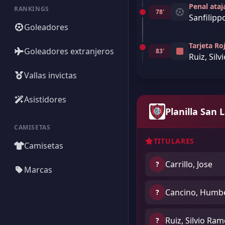
Penal ata
RANKINGS
78'
Sanfilipp
Goleadores
Tarjeta Ro
Goleadores extranjeros
83'
Ruiz, Sil
Vallas invictas
Asistidores
Planilla San 
CAMISETAS
TITULARES
Camisetas
Carrillo, Jose
?
Marcas
Cancino, Humb
?
Ruiz, Silvio Ra
?