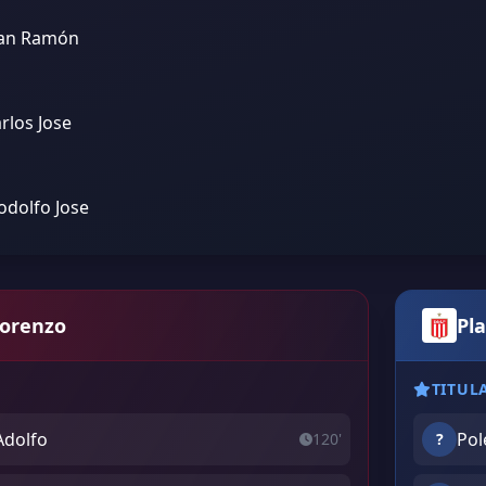
uan Ramón
arlos Jose
Rodolfo Jose
Lorenzo
Pla
TITUL
Adolfo
Pol
120'
?