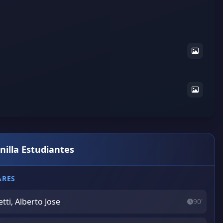
nilla Estudiantes
ARES
etti, Alberto Jose
90'