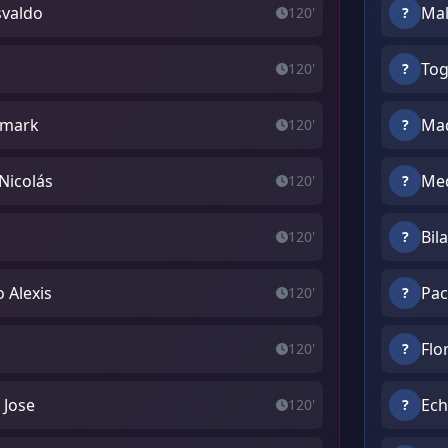
svaldo
Mal
120'
?
Tog
120'
?
ismark
Mad
120'
?
 Nicolás
Med
120'
?
Bil
120'
?
 Alexis
Pac
120'
?
Flo
120'
?
 Jose
Ech
120'
?