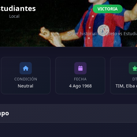
studiantes
VICTORIA
Local
Ver historial completo vs Estud
CONDICIÓN
FECHA
D
Neutral
4 Ago 1968
TIM, Elba
mpo