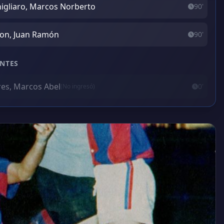
igliaro, Marcos Norberto
90'
on, Juan Ramón
90'
NTES
res, Marcos Abel
0'
(No ingresó)