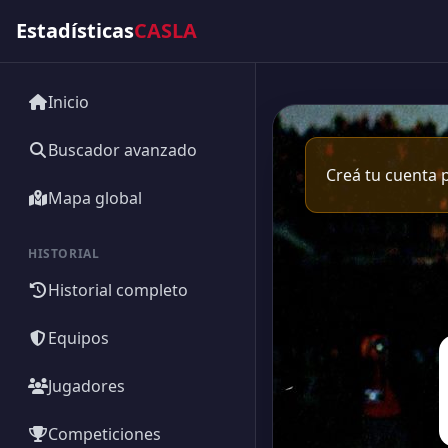
Estadísticas
CASLA
Inicio
Buscador avanzado
Creá tu cuenta p
Mapa global
HISTORIAL
Historial completo
Equipos
Jugadores
Competiciones