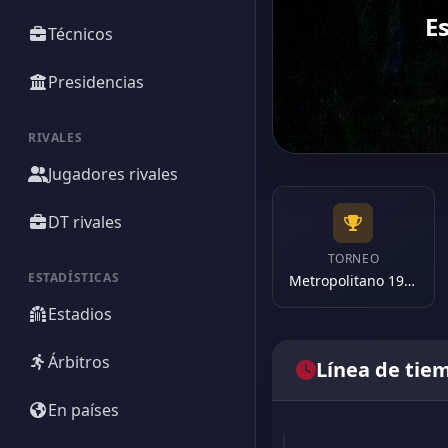
E
Técnicos
Presidencias
RIVALES
Jugadores rivales
DT rivales
TORNEO
ESTADÍSTICAS
Metropolitano 1968
Estadios
Árbitros
Línea de tie
En países