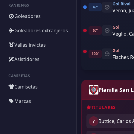
Gol Rival
RANKINGS
47'
Veron, J
Goleadores
Gol
Goleadores extranjeros
67'
Veglio, C
Vallas invictas
Gol
100'
Fischer, 
Asistidores
CAMISETAS
Camisetas
Planilla San 
Marcas
TITULARES
Buttice, Carlos 
?