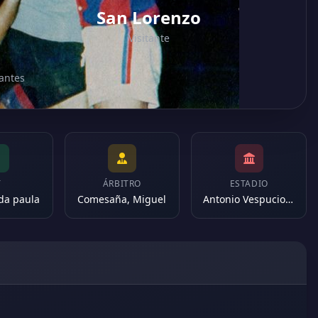
San Lorenzo
Visitante
iantes
T
ÁRBITRO
ESTADIO
 da paula
Comesaña, Miguel
Antonio Vespucio Liberti (Argentina)