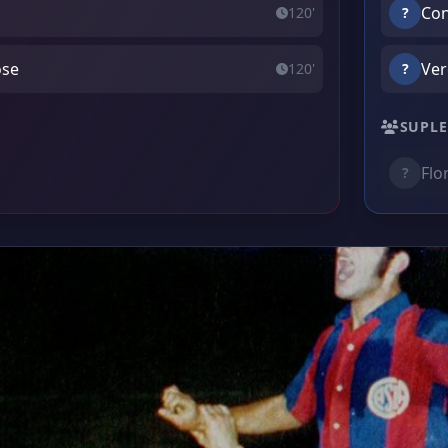
Con
120'
?
ose
Ver
120'
?
SUPLE
Flo
?