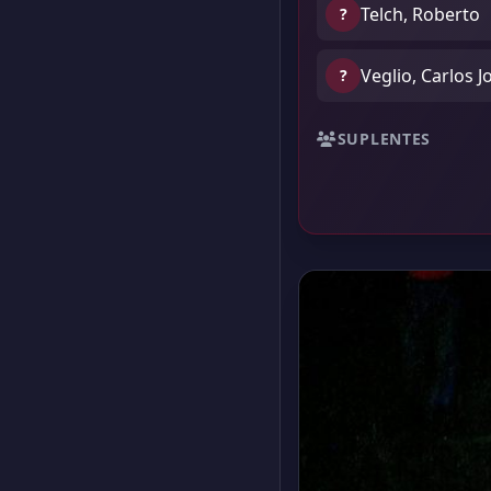
Telch, Roberto
?
Veglio, Carlos J
?
SUPLENTES