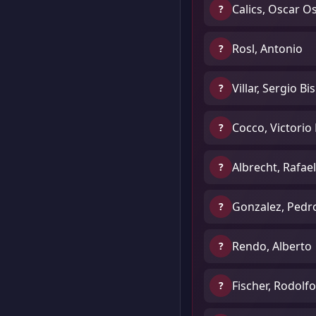
Calics, Oscar O
?
Rosl, Antonio
?
Villar, Sergio B
?
Cocco, Victorio
?
Albrecht, Rafael
?
Gonzalez, Pedro
?
Rendo, Alberto
?
Fischer, Rodolfo
?