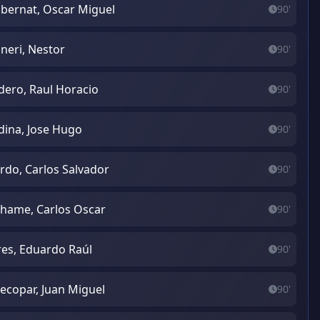
bernat, Oscar Miguel
90'
neri, Nestor
90'
ero, Raul Horacio
90'
ina, Jose Hugo
90'
ardo, Carlos Salvador
90'
hame, Carlos Oscar
90'
res, Eduardo Raúl
90'
ecopar, Juan Miguel
90'