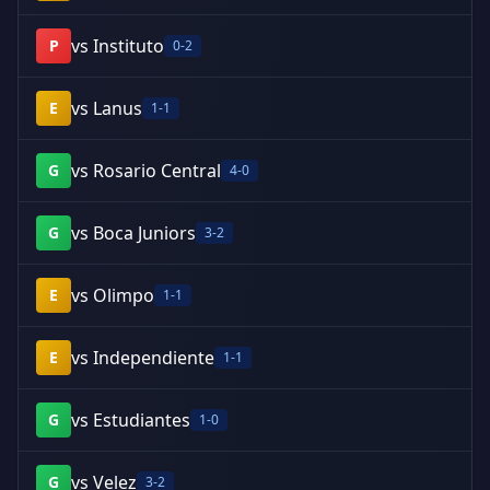
vs Instituto
P
0-2
vs Lanus
E
1-1
vs Rosario Central
G
4-0
vs Boca Juniors
G
3-2
vs Olimpo
E
1-1
vs Independiente
E
1-1
vs Estudiantes
G
1-0
vs Velez
G
3-2