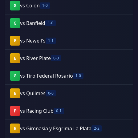
vs Colon
G
1-0
vs Banfield
G
1-0
vs Newell's
E
1-1
vs River Plate
E
0-0
vs Tiro Federal Rosario
G
1-0
vs Quilmes
E
0-0
vs Racing Club
P
0-1
vs Gimnasia y Esgrima La Plata
E
2-2