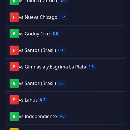
vs Toluca (México)
G
3-1
vs Nueva Chicago
P
1-2
vs Godoy Cruz
G
3-0
vs Santos (Brasil)
P
0-1
vs Gimnasia y Esgrima La Plata
P
2-3
vs Santos (Brasil)
G
3-0
vs Lanus
P
0-2
vs Independiente
G
1-0