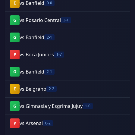
vs Banfield
E
0-0
vs Rosario Central
G
3-1
vs Banfield
G
2-1
vs Boca Juniors
P
1-7
vs Banfield
G
2-1
vs Belgrano
E
2-2
vs Gimnasia y Esgrima Jujuy
G
1-0
vs Arsenal
P
0-2