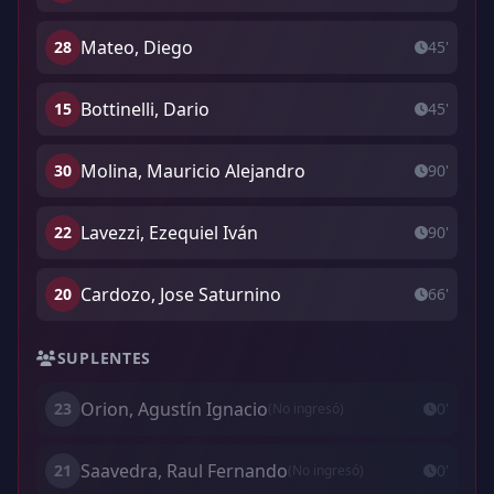
Mateo, Diego
28
45'
Bottinelli, Dario
15
45'
Molina, Mauricio Alejandro
30
90'
Lavezzi, Ezequiel Iván
22
90'
Cardozo, Jose Saturnino
20
66'
SUPLENTES
Orion, Agustín Ignacio
23
0'
(No ingresó)
Saavedra, Raul Fernando
21
0'
(No ingresó)