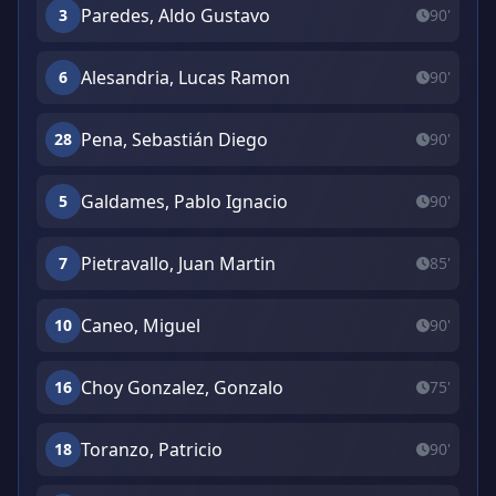
Paredes, Aldo Gustavo
3
90'
Alesandria, Lucas Ramon
6
90'
Pena, Sebastián Diego
28
90'
Galdames, Pablo Ignacio
5
90'
Pietravallo, Juan Martin
7
85'
Caneo, Miguel
10
90'
Choy Gonzalez, Gonzalo
16
75'
Toranzo, Patricio
18
90'