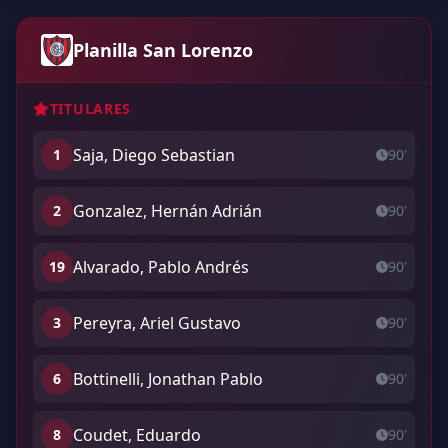
Planilla San Lorenzo
TITULARES
Saja, Diego Sebastian
1
90'
Gonzalez, Hernán Adrián
2
90'
Alvarado, Pablo Andrés
19
90'
Pereyra, Ariel Gustavo
3
90'
Bottinelli, Jonathan Pablo
6
90'
Coudet, Eduardo
8
90'