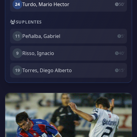
Turdo, Mario Hector
24
50'
SUPLENTES
Peñalba, Gabriel
11
5'
Risso, Ignacio
9
40'
Torres, Diego Alberto
19
15'