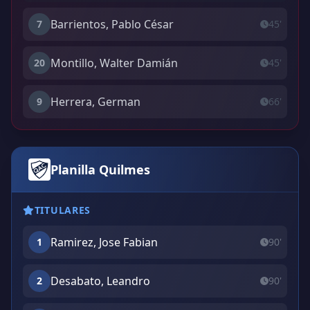
Barrientos, Pablo César
7
45'
Montillo, Walter Damián
20
45'
Herrera, German
9
66'
Planilla Quilmes
TITULARES
Ramirez, Jose Fabian
1
90'
Desabato, Leandro
2
90'