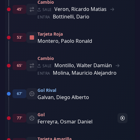
Cambio
Veron, Ricardo Matias
45'
SALE
Bottinelli, Dario
ENTRA
Tarjeta Roja
53'
Montero, Paolo Ronald
Cambio
Montillo, Walter Damián
65'
SALE
Molina, Mauricio Alejandro
ENTRA
Gol Rival
67'
Galvan, Diego Alberto
Gol
77'
Ferreyra, Osmar Daniel
Tarjeta Amarilla