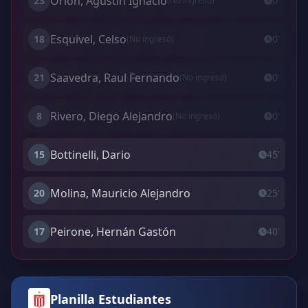
Orion, Agustín Ignacio
23
0'
(No ingresó)
Esquivel, Celso
18
0'
(No ingresó)
Saavedra, Raul Fernando
21
0'
(No ingresó)
Rivero, Diego Alejandro
8
0'
(No ingresó)
Bottinelli, Dario
15
45'
Molina, Mauricio Alejandro
20
25'
Peirone, Hernán Gastón
17
40'
Planilla Estudiantes