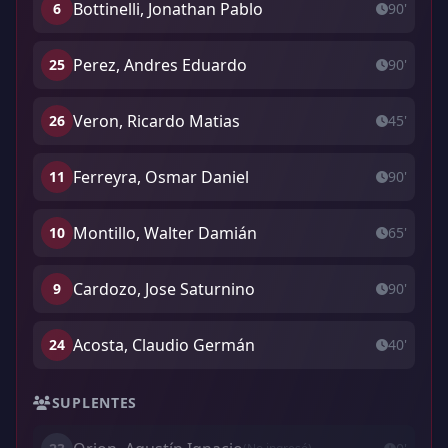
Bottinelli, Jonathan Pablo
6
90'
Perez, Andres Eduardo
25
90'
Veron, Ricardo Matias
26
45'
Ferreyra, Osmar Daniel
11
90'
Montillo, Walter Damián
10
65'
Cardozo, Jose Saturnino
9
90'
Acosta, Claudio Germán
24
40'
SUPLENTES