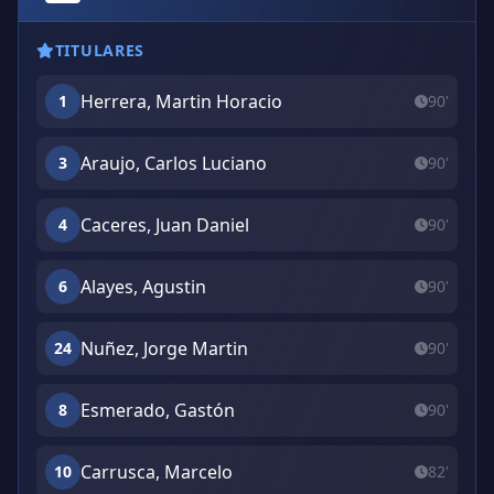
TITULARES
Herrera, Martin Horacio
1
90'
Araujo, Carlos Luciano
3
90'
Caceres, Juan Daniel
4
90'
Alayes, Agustin
6
90'
Nuñez, Jorge Martin
24
90'
Esmerado, Gastón
8
90'
Carrusca, Marcelo
10
82'