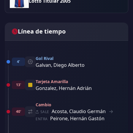
Lotto Titular 2005
Línea de tiempo
Gol Rival
4'
Galvan, Diego Alberto
Tarjeta Amarilla
13'
Gonzalez, Hernán Adrián
Cambio
Acosta, Claudio Germán
40'
SALE
Peirone, Hernán Gastón
ENTRA