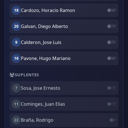
Cardozo, Horacio Ramon
18
90'
Galvan, Diego Alberto
20
75'
Calderon, Jose Luis
9
75'
Pavone, Hugo Mariano
16
90'
SUPLENTES
Sosa, Jose Ernesto
7
15'
Cominges, Juan Elias
11
15'
Braña, Rodrigo
22
8'