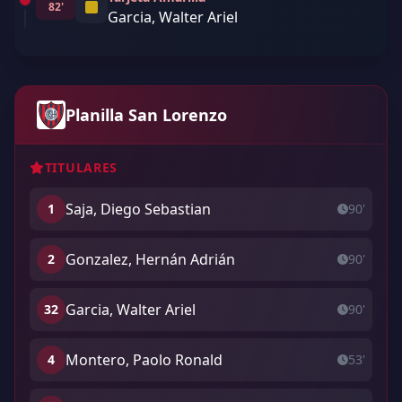
82'
Garcia, Walter Ariel
Planilla San Lorenzo
TITULARES
Saja, Diego Sebastian
1
90'
Gonzalez, Hernán Adrián
2
90'
Garcia, Walter Ariel
32
90'
Montero, Paolo Ronald
4
53'