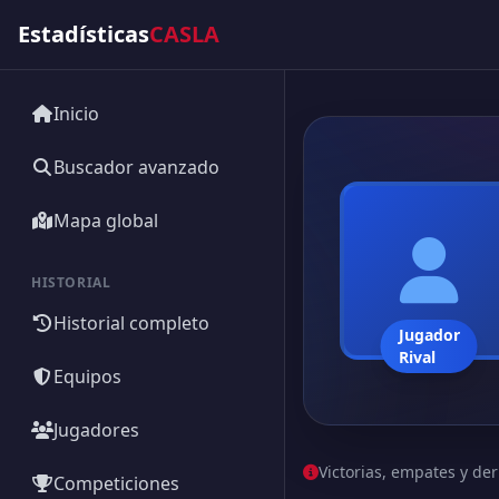
Estadísticas
CASLA
Inicio
Buscador avanzado
Mapa global
HISTORIAL
Historial completo
Jugador
Rival
Equipos
Jugadores
Victorias, empates y der
Competiciones