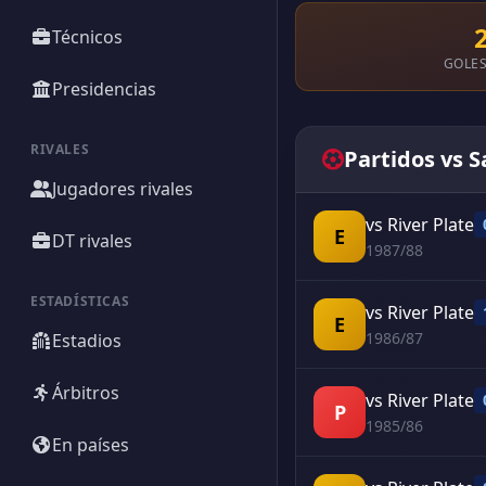
Técnicos
GOLES
Presidencias
RIVALES
Partidos vs 
Jugadores rivales
vs River Plate
E
DT rivales
1987/88
ESTADÍSTICAS
vs River Plate
E
1986/87
Estadios
Árbitros
vs River Plate
P
1985/86
En países