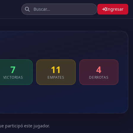
Ingresar
7
11
4
VICTORIAS
EMPATES
DERROTAS
ue participó este jugador.