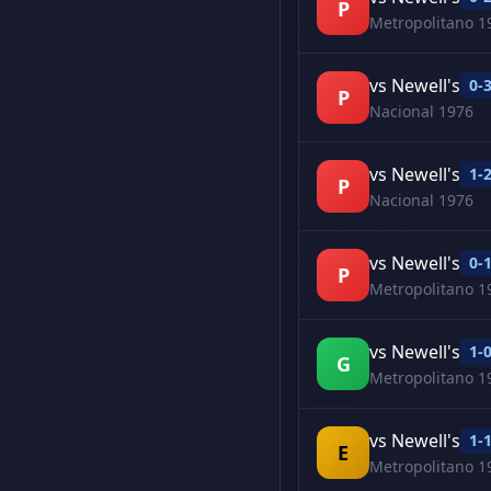
P
Metropolitano 1
vs Newell's
0-
P
Nacional 1976
vs Newell's
1-
P
Nacional 1976
vs Newell's
0-
P
Metropolitano 1
vs Newell's
1-
G
Metropolitano 1
vs Newell's
1-
E
Metropolitano 1