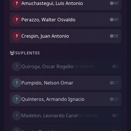
Amuchastegui, Luis Antonio
?
90'
Perazzo, Walter Osvaldo
?
90'
Crespin, Juan Antonio
?
58'
SUPLENTES
Quiroga, Oscar Rogelio
?
0'
(No ingresó)
Pumpido, Nelson Omar
?
27'
Quinteros, Armando Ignacio
?
32'
Madelon, Leonardo Carol
?
0'
(No ingresó)