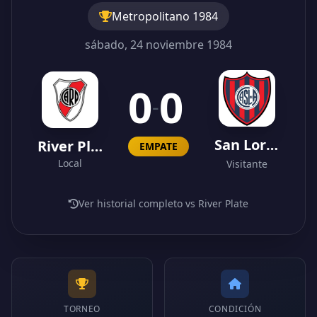
Metropolitano 1984
sábado, 24 noviembre 1984
0
0
-
San Lorenzo
River Plate
EMPATE
Local
Visitante
Ver historial completo vs River Plate
TORNEO
CONDICIÓN