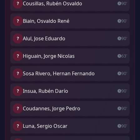
Cousillas, Rubén Osvaldo
?
90'
Biain, Osvaldo René
?
90'
Alul, Jose Eduardo
?
90'
Higuain, Jorge Nicolas
?
63'
Sosa Rivero, Hernan Fernando
?
90'
Insua, Rubén Darío
?
90'
Coudannes, Jorge Pedro
?
90'
Luna, Sergio Oscar
?
90'