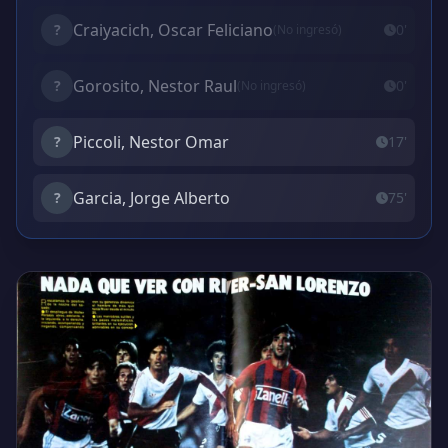
Craiyacich, Oscar Feliciano
?
0'
(No ingresó)
Gorosito, Nestor Raul
?
0'
(No ingresó)
Piccoli, Nestor Omar
?
17'
Garcia, Jorge Alberto
?
75'