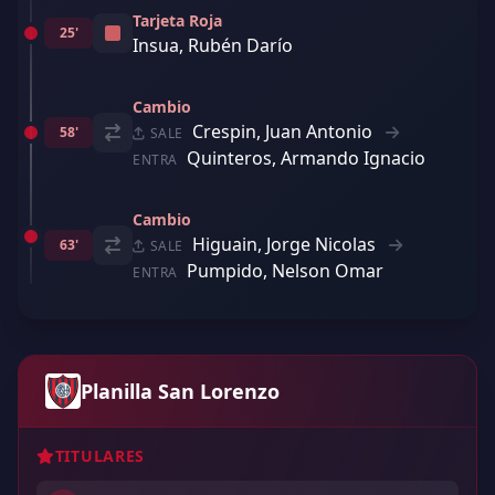
Tarjeta Roja
25'
Insua, Rubén Darío
Cambio
Crespin, Juan Antonio
58'
SALE
Quinteros, Armando Ignacio
ENTRA
Cambio
Higuain, Jorge Nicolas
63'
SALE
Pumpido, Nelson Omar
ENTRA
Planilla San Lorenzo
TITULARES