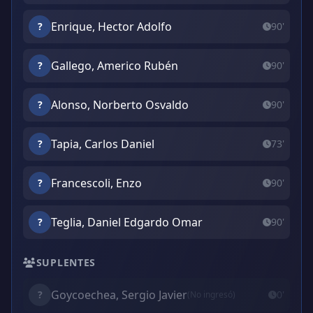
Enrique, Hector Adolfo
?
90'
Gallego, Americo Rubén
?
90'
Alonso, Norberto Osvaldo
?
90'
Tapia, Carlos Daniel
?
73'
Francescoli, Enzo
?
90'
Teglia, Daniel Edgardo Omar
?
90'
SUPLENTES
Goycoechea, Sergio Javier
?
0'
(No ingresó)