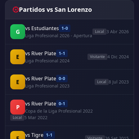
Partidos vs San Lorenzo
vs Estudiantes
1-0
G
3 Abr 2026
Local
Liga Profesional 2026 - Apertura
vs River Plate
1-1
E
4 Dic 2024
Visitante
Liga Profesional 2024
vs River Plate
0-0
E
8 Jul 2023
Local
Liga Profesional 2023
vs River Plate
0-1
P
Copa de la Liga Profesional 2022
5 Mar 2022
Local
vs Tigre
1-1
E
26 Set 2015
Visitante