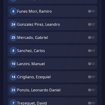
Funes Mori, Ramiro
6
90'
Gonzalez Pirez, Leandro
24
90'
Mercado, Gabriel
25
90'
Sanchez, Carlos
8
64'
Lanzini, Manuel
10
56'
Cirigliano, Ezequiel
14
90'
Ponzio, Leonardo Daniel
23
90'
Trezeguet, David
7
90'