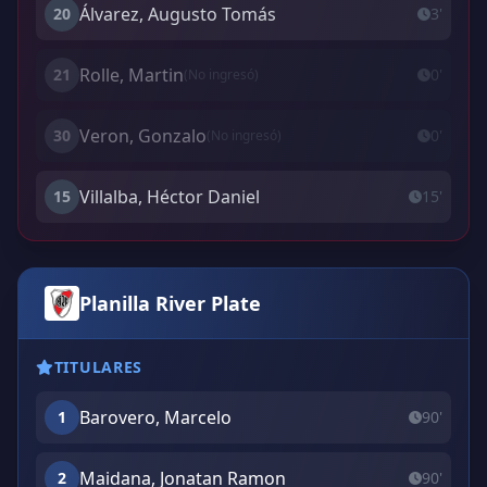
Álvarez, Augusto Tomás
20
3'
Rolle, Martin
21
0'
(No ingresó)
Veron, Gonzalo
30
0'
(No ingresó)
Villalba, Héctor Daniel
15
15'
Planilla River Plate
TITULARES
Barovero, Marcelo
1
90'
Maidana, Jonatan Ramon
2
90'