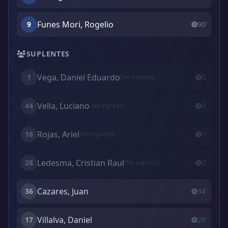
Funes Mori, Rogelio
9
90'
SUPLENTES
Vega, Daniel Eduardo
1
0'
(No ingresó)
Vella, Luciano
44
0'
(No ingresó)
Rojas, Ariel
16
0'
(No ingresó)
Ledesma, Cristian Raul
28
0'
(No ingresó)
Cazares, Juan
36
34'
Villalva, Daniel
17
26'