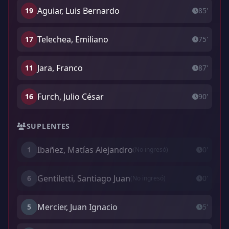
Aguiar, Luis Bernardo
19
85'
Telechea, Emiliano
17
75'
Jara, Franco
11
87'
Furch, Julio César
16
90'
SUPLENTES
Ibañez, Matías Alejandro
1
0'
(No ingresó)
Gentiletti, Santiago Juan
6
0'
(No ingresó)
Mercier, Juan Ignacio
5
5'