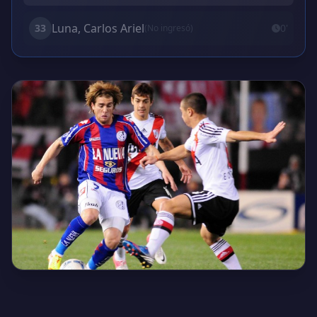
Luna, Carlos Ariel
33
0'
(No ingresó)