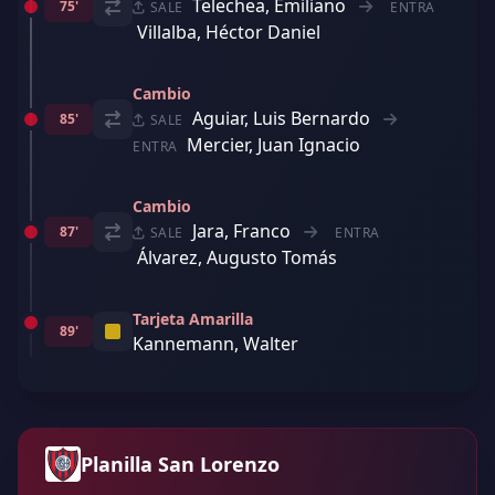
Telechea, Emiliano
75'
SALE
ENTRA
Villalba, Héctor Daniel
Cambio
Aguiar, Luis Bernardo
85'
SALE
Mercier, Juan Ignacio
ENTRA
Cambio
Jara, Franco
87'
SALE
ENTRA
Álvarez, Augusto Tomás
Tarjeta Amarilla
89'
Kannemann, Walter
Planilla San Lorenzo