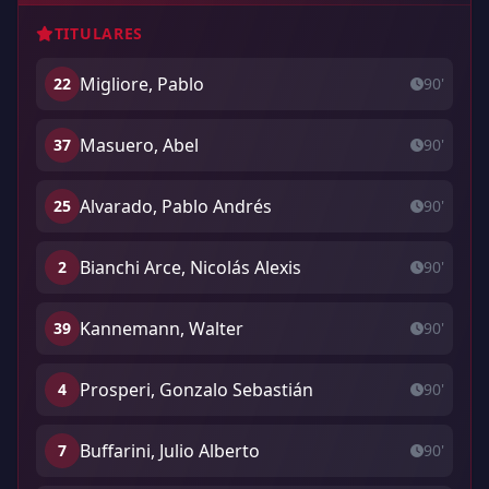
TITULARES
Migliore, Pablo
22
90'
Masuero, Abel
37
90'
Alvarado, Pablo Andrés
25
90'
Bianchi Arce, Nicolás Alexis
2
90'
Kannemann, Walter
39
90'
Prosperi, Gonzalo Sebastián
4
90'
Buffarini, Julio Alberto
7
90'