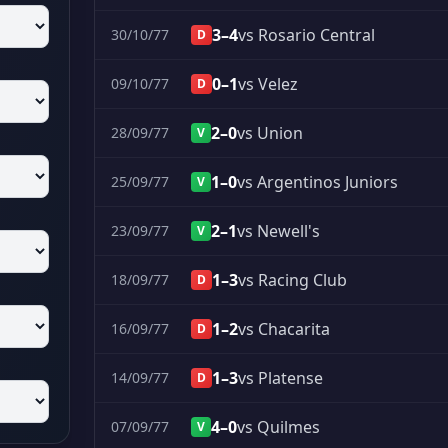
3–4
vs Rosario Central
30/10/77
D
0–1
vs Velez
09/10/77
D
2–0
vs Union
28/09/77
V
1–0
vs Argentinos Juniors
25/09/77
V
2–1
vs Newell's
23/09/77
V
1–3
vs Racing Club
18/09/77
D
1–2
vs Chacarita
16/09/77
D
1–3
vs Platense
14/09/77
D
4–0
vs Quilmes
07/09/77
V