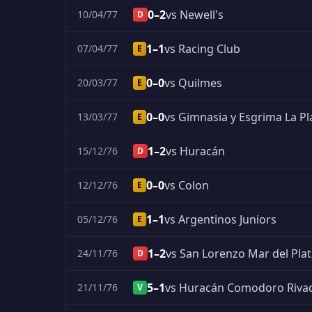
0–2
vs Newell's
10/04/77
D
1–1
vs Racing Club
07/04/77
E
0–0
vs Quilmes
20/03/77
E
0–0
vs Gimnasia y Esgrima La Pl
13/03/77
E
1–2
vs Huracán
15/12/76
D
0–0
vs Colon
12/12/76
E
1–1
vs Argentinos Juniors
05/12/76
E
1–2
vs San Lorenzo Mar del Pla
24/11/76
D
5–1
vs Huracán Comodoro Riva
21/11/76
V