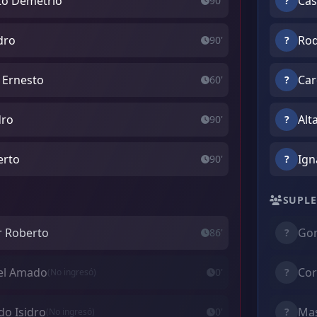
rto Demetrio
Cas
90'
?
dro
Rod
90'
?
l Ernesto
Car
60'
?
dro
Alt
90'
?
erto
Ign
90'
?
SUPLE
r Roberto
Gom
86'
?
el Amado
Cor
0'
?
(No ingresó)
do Isidro
Mas
0'
?
(No ingresó)