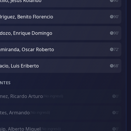
tillo, Jesus Rolando
90'
riguez, Benito Florencio
90'
dozo, Enrique Domingo
90'
amiranda, Oscar Roberto
72'
acio, Luis Eriberto
68'
NTES
ez, Ricardo Arturo
0'
(No ingresó)
tes, Armando
0'
(No ingresó)
ip, Alberto Miguel
0'
(No ingresó)