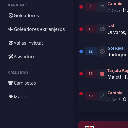
Cambio
RANKINGS
4'
Ir
SALE
Goleadores
Gol
Goleadores extranjeros
15'
Olivares,
Vallas invictas
Gol Rival
22'
Rodriguez
Asistidores
Tarjeta Ro
CAMISETAS
56'
Maletti, 
Camisetas
Cambio
Marcas
60'
Ol
SALE