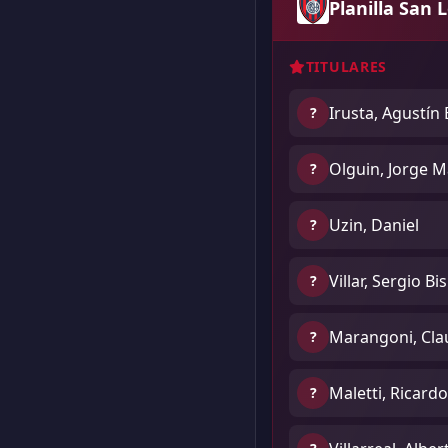
Planilla San 
TITULARES
Irusta, Agustín
?
Olguin, Jorge M
?
Uzin, Daniel
?
Villar, Sergio B
?
Marangoni, Cla
?
Maletti, Ricard
?