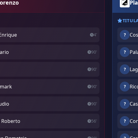
Lorenzo
Pla
TITUL
 Enrique
Cos
4'
?
ario
Pal
90'
?
Lag
90'
?
ismark
Ric
90'
?
udio
Cas
90'
?
o Roberto
Con
56'
?