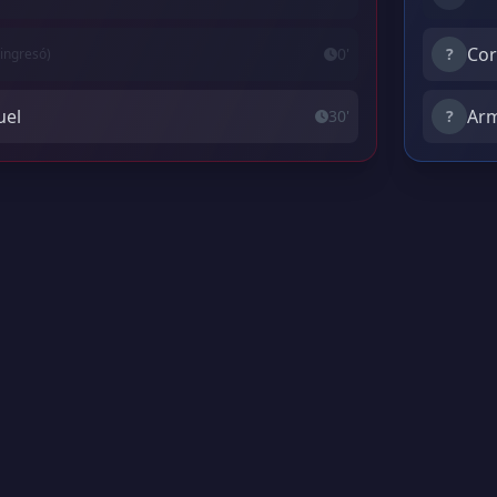
Cor
0'
?
ingresó)
uel
Arm
30'
?
 | Versión 2.01308