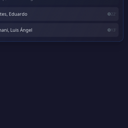
tes, Eduardo
22'
ani, Luis Ángel
13'