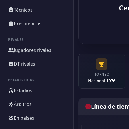
Ce
Técnicos
Presidencias
RIVALES
Jugadores rivales
DT rivales
TORNEO
ESTADÍSTICAS
Nacional 1976
Estadios
Árbitros
Línea de tie
En países