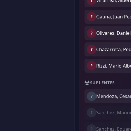
Villarreal, Albe
?
Gauna, Juan Pe
?
Olivares, Danie
?
Chazarreta, Pe
?
Rizzi, Mario Alb
?
SUPLENTES
Mendoza, Cesa
?
Sanchez, Manu
?
Sanchez, Eduar
?