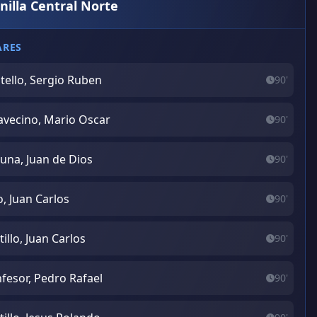
nilla Central Norte
ARES
tello, Sergio Ruben
90'
avecino, Mario Oscar
90'
una, Juan de Dios
90'
o, Juan Carlos
90'
tillo, Juan Carlos
90'
fesor, Pedro Rafael
90'