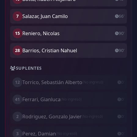
Salazar, Juan Camilo
7
66'
Reniero, Nicolas
15
90'
Barrios, Cristian Nahuel
28
90'
SUPLENTES
Torrico, Sebastián Alberto
12
0'
(No ingresó)
Ferrari, Gianluca
41
0'
(No ingresó)
Rodriguez, Gonzalo Javier
2
0'
(No ingresó)
Perez, Damian
3
0'
(No ingresó)