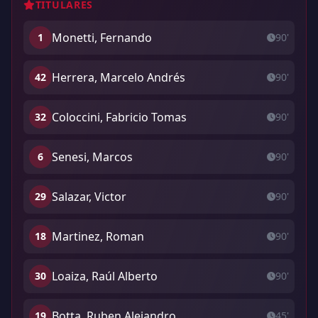
TITULARES
Monetti, Fernando
1
90'
Herrera, Marcelo Andrés
42
90'
Coloccini, Fabricio Tomas
32
90'
Senesi, Marcos
6
90'
Salazar, Victor
29
90'
Martinez, Roman
18
90'
Loaiza, Raúl Alberto
30
90'
Botta, Ruben Alejandro
19
45'