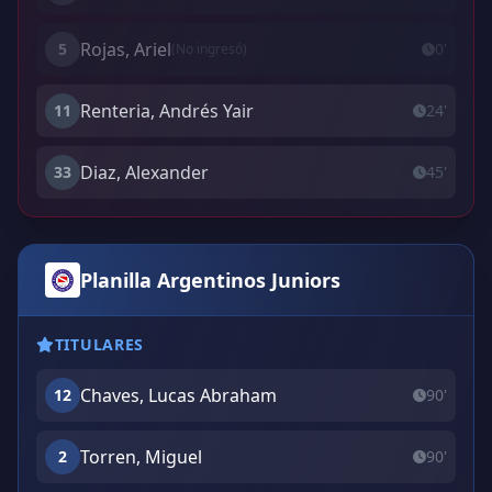
Rojas, Ariel
5
0'
(No ingresó)
Renteria, Andrés Yair
11
24'
Diaz, Alexander
33
45'
Planilla Argentinos Juniors
TITULARES
Chaves, Lucas Abraham
12
90'
Torren, Miguel
2
90'