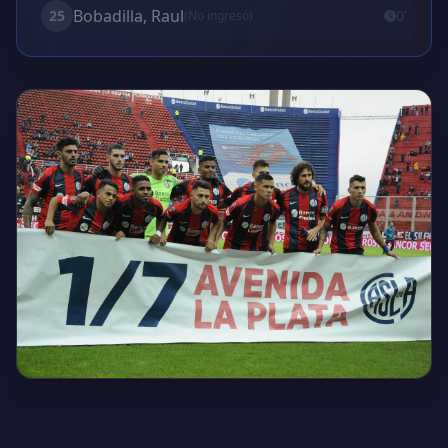
Bobadilla, Raul
25
0'
(No ingresó)