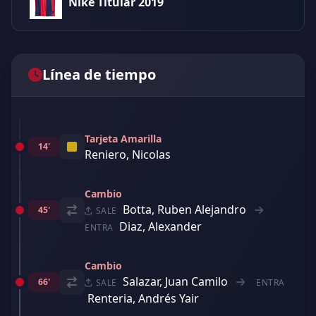
Nike Titular 2019
Línea de tiempo
Tarjeta Amarilla
14'
Reniero, Nicolas
Cambio
Botta, Ruben Alejandro
45'
SALE
Diaz, Alexander
ENTRA
Cambio
Salazar, Juan Camilo
66'
SALE
ENTRA
Renteria, Andrés Yair