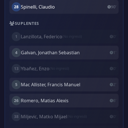
Spinelli, Claudio
28
90'
SUPLENTES
Lanzillota, Federico
1
0'
(No ingresó)
Galvan, Jonathan Sebastian
4
1'
Ybañez, Enzo
13
0'
(No ingresó)
Mac Allister, Francis Manuel
5
2'
Romero, Matias Alexis
26
6'
Miljevic, Matko Mijael
38
0'
(No ingresó)