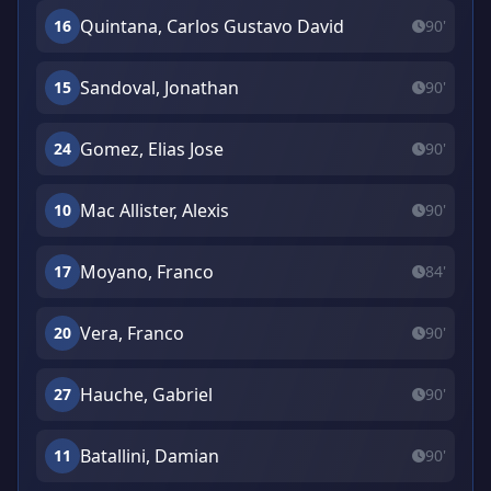
Quintana, Carlos Gustavo David
16
90'
Sandoval, Jonathan
15
90'
Gomez, Elias Jose
24
90'
Mac Allister, Alexis
10
90'
Moyano, Franco
17
84'
Vera, Franco
20
90'
Hauche, Gabriel
27
90'
Batallini, Damian
11
90'