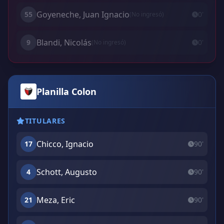
Goyeneche, Juan Ignacio
55
0'
(No ingresó)
Blandi, Nicolás
9
0'
(No ingresó)
Planilla Colon
TITULARES
Chicco, Ignacio
17
90'
Schott, Augusto
4
90'
Meza, Eric
21
90'