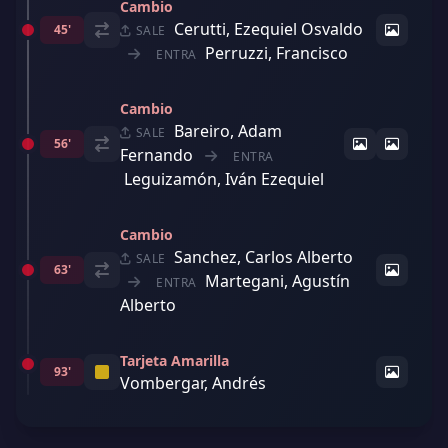
Cambio
Cerutti, Ezequiel Osvaldo
45'
SALE
Perruzzi, Francisco
ENTRA
Cambio
Bareiro, Adam
SALE
56'
Fernando
ENTRA
Leguizamón, Iván Ezequiel
Cambio
Sanchez, Carlos Alberto
SALE
63'
Martegani, Agustín
ENTRA
Alberto
Tarjeta Amarilla
93'
Vombergar, Andrés