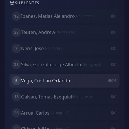
SUPLENTES
Ibañez, Matias Alejandro
12
0'
(No ingresó)
Teuten, Andrew
28
0'
(No ingresó)
Neris, Jose
7
0'
(No ingresó)
Silva, Gonzalo Jorge Alberto
28
0'
(No ingresó)
Vega, Cristian Orlando
5
24'
Galvan, Tomas Ezequiel
18
0'
(No ingresó)
Arrua, Carlos
26
0'
(No ingresó)
27
0'
(No ingresó)