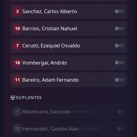
Sanchez, Carlos Alberto
3
63'
Barrios, Cristian Nahuel
10
90'
Cerutti, Ezequiel Osvaldo
7
45'
Vombergar, Andrés
18
90'
Bareiro, Adam Fernando
11
56'
SUPLENTES
Altamirano, Facundo
1
0'
(No ingresó)
Hernandez, Gastón Alan
23
0'
(No ingresó)