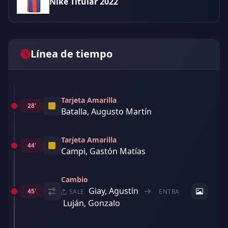
Nike Titular 2022
Línea de tiempo
Tarjeta Amarilla
28'
Batalla, Augusto Martín
Tarjeta Amarilla
44'
Campi, Gastón Matías
Cambio
Giay, Agustín
45'
SALE
ENTRA
Luján, Gonzalo