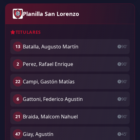
Planilla San Lorenzo
TITULARES
Batalla, Augusto Martín
13
90'
Perez, Rafael Enrique
2
90'
Campi, Gastón Matías
22
90'
Gattoni, Federico Agustin
6
90'
Braida, Malcom Nahuel
21
90'
Giay, Agustín
47
45'