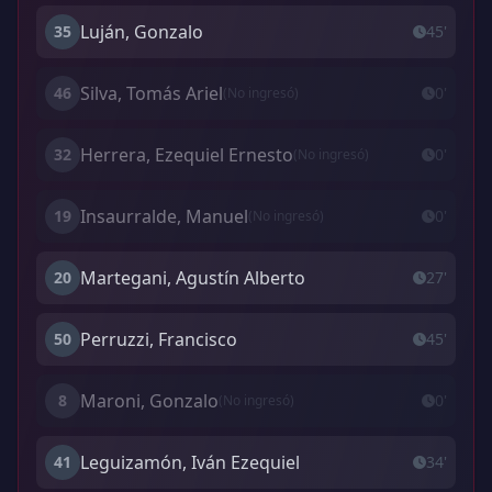
Luján, Gonzalo
35
45'
Silva, Tomás Ariel
46
0'
(No ingresó)
Herrera, Ezequiel Ernesto
32
0'
(No ingresó)
Insaurralde, Manuel
19
0'
(No ingresó)
Martegani, Agustín Alberto
20
27'
Perruzzi, Francisco
50
45'
Maroni, Gonzalo
8
0'
(No ingresó)
Leguizamón, Iván Ezequiel
41
34'