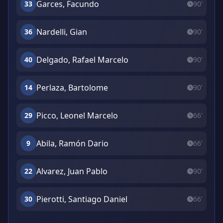
Garces, Facundo
33
90'
Nardelli, Gian
36
90'
Delgado, Rafael Marcelo
40
90'
Perlaza, Bartolome
14
90'
Picco, Leonel Marcelo
29
66'
Abila, Ramón Dario
9
66'
Alvarez, Juan Pablo
22
90'
Pierotti, Santiago Daniel
30
66'