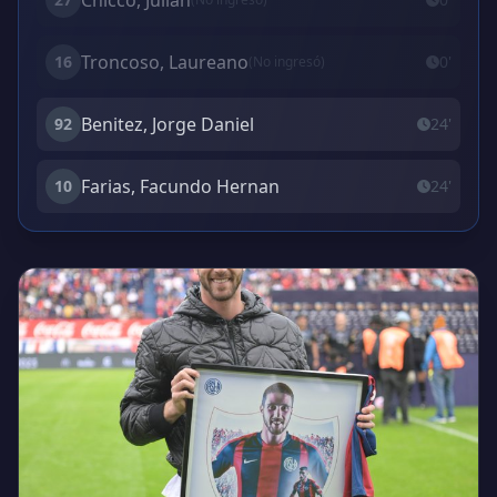
Chicco, Julián
Troncoso, Laureano
16
0'
(No ingresó)
Benitez, Jorge Daniel
92
24'
Farias, Facundo Hernan
10
24'