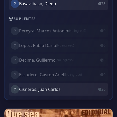
Basavilbaso, Diego
?
73'
SUPLENTES
Pereyra, Marcos Antonio
?
0'
(No ingresó)
Lopez, Pablo Dario
?
0'
(No ingresó)
Decima, Guillermo
?
0'
(No ingresó)
Escudero, Gaston Ariel
?
0'
(No ingresó)
Cisneros, Juan Carlos
?
26'