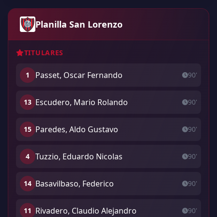
Planilla San Lorenzo
TITULARES
Passet, Oscar Fernando
1
90'
Escudero, Mario Rolando
13
90'
Paredes, Aldo Gustavo
15
90'
Tuzzio, Eduardo Nicolas
4
90'
Basavilbaso, Federico
14
90'
Rivadero, Claudio Alejandro
11
90'