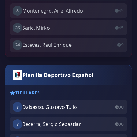
Montenegro, Ariel Alfredo
8
45'
Saric, Mirko
26
45'
Estevez, Raul Enrique
24
9'
Planilla Deportivo Español
TITULARES
Dalsasso, Gustavo Tulio
?
90'
Becerra, Sergio Sebastian
?
90'