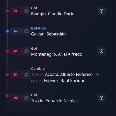
Gol
47'
Biaggio, Claudio Darío
Gol Rival
62'
Galvan, Sebastián
Gol
66'
Montenegro, Ariel Alfredo
Cambio
Acosta, Alberto Federico
81'
SALE
Estevez, Raul Enrique
ENTRA
Gol
90'
Tuzzio, Eduardo Nicolas