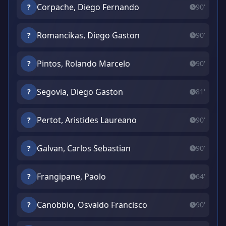
Corpache, Diego Fernando
?
90'
Romancikas, Diego Gaston
?
90'
Pintos, Rolando Marcelo
?
90'
Segovia, Diego Gaston
?
81'
Pertot, Aristides Laureano
?
90'
Galvan, Carlos Sebastian
?
90'
Frangipane, Paolo
?
64'
Canobbio, Osvaldo Francisco
?
90'