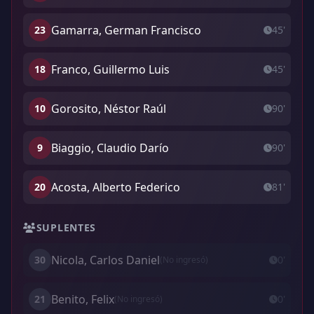
Gamarra, German Francisco
23
45'
Franco, Guillermo Luis
18
45'
Gorosito, Néstor Raúl
10
90'
Biaggio, Claudio Darío
9
90'
Acosta, Alberto Federico
20
81'
SUPLENTES
Nicola, Carlos Daniel
30
0'
(No ingresó)
Benito, Felix
21
0'
(No ingresó)