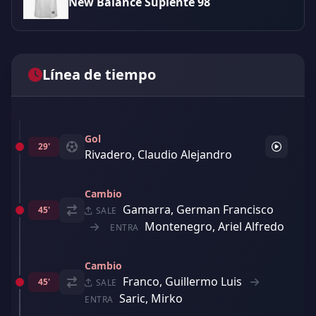
New Balance Suplente 98
Línea de tiempo
Gol
29'
Rivadero, Claudio Alejandro
Cambio
Gamarra, German Francisco
45'
SALE
Montenegro, Ariel Alfredo
ENTRA
Cambio
Franco, Guillermo Luis
45'
SALE
Saric, Mirko
ENTRA