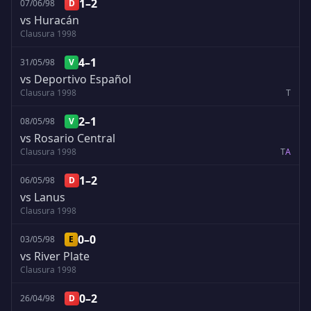
1–2
07/06/98
D
vs Huracán
Clausura 1998
4–1
31/05/98
V
vs Deportivo Español
Clausura 1998
T
2–1
08/05/98
V
vs Rosario Central
Clausura 1998
T
A
1–2
06/05/98
D
vs Lanus
Clausura 1998
0–0
03/05/98
E
vs River Plate
Clausura 1998
0–2
26/04/98
D