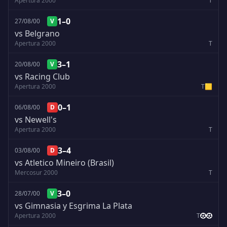
Apertura 2000
T
1–0
27/08/00
V
vs Belgrano
Apertura 2000
T
3–1
20/08/00
V
vs Racing Club
Apertura 2000
T
🟨
0–1
06/08/00
D
vs Newell's
Apertura 2000
T
3–4
03/08/00
D
vs Atletico Mineiro (Brasil)
Mercosur 2000
T
3–0
28/07/00
V
vs Gimnasia y Esgrima La Plata
Apertura 2000
T