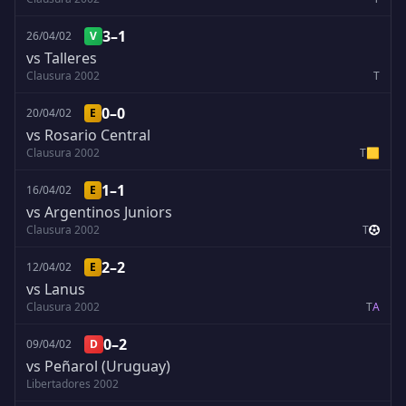
3–1
26/04/02
V
vs Talleres
Clausura 2002
T
0–0
20/04/02
E
vs Rosario Central
Clausura 2002
T
🟨
1–1
16/04/02
E
vs Argentinos Juniors
Clausura 2002
T
2–2
12/04/02
E
vs Lanus
Clausura 2002
T
A
0–2
09/04/02
D
vs Peñarol (Uruguay)
Libertadores 2002