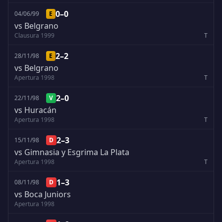
0–0
04/06/99
E
vs Belgrano
Clausura 1999
T
2–2
28/11/98
E
vs Belgrano
Apertura 1998
T
2–0
22/11/98
V
vs Huracán
Apertura 1998
T
2–3
15/11/98
D
vs Gimnasia y Esgrima La Plata
Apertura 1998
T
1–3
08/11/98
D
vs Boca Juniors
Apertura 1998