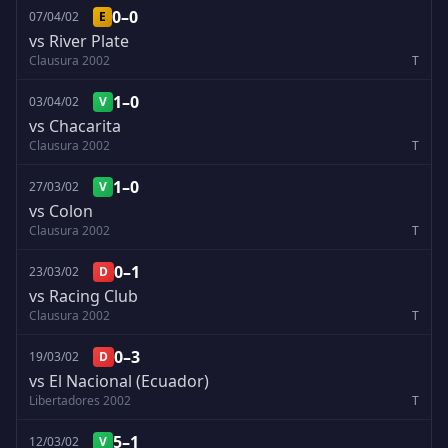
0–0
07/04/02
E
vs River Plate
Clausura 2002
T
1–0
03/04/02
V
vs Chacarita
Clausura 2002
T
1–0
27/03/02
V
vs Colon
Clausura 2002
T
0–1
23/03/02
D
vs Racing Club
Clausura 2002
T
0–3
19/03/02
D
vs El Nacional (Ecuador)
Libertadores 2002
T
5–1
12/03/02
V