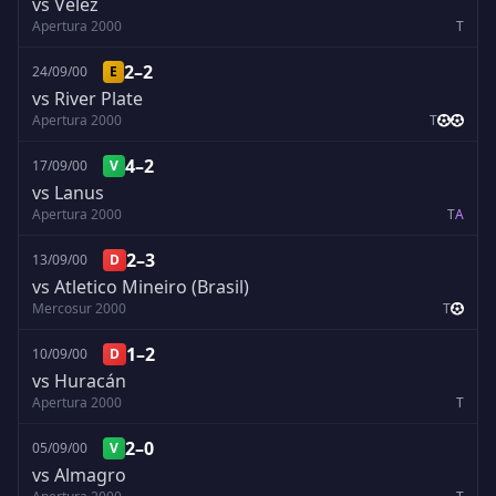
vs Velez
Apertura 2000
T
2–2
24/09/00
E
vs River Plate
Apertura 2000
T
4–2
17/09/00
V
vs Lanus
Apertura 2000
T
A
2–3
13/09/00
D
vs Atletico Mineiro (Brasil)
Mercosur 2000
T
1–2
10/09/00
D
vs Huracán
Apertura 2000
T
2–0
05/09/00
V
vs Almagro