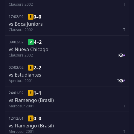
Clausura 2002
T
0–0
17/02/02
E
vs Boca Juniors
Clausura 2002
T
4–2
09/02/02
V
vs Nueva Chicago
Clausura 2002
T
A
2–2
02/02/02
E
vs Estudiantes
Apertura 2001
T
A
1–1
24/01/02
E
vs Flamengo (Brasil)
Mercosur 2001
T
0–0
12/12/01
E
vs Flamengo (Brasil)
Mercosur 2001
T