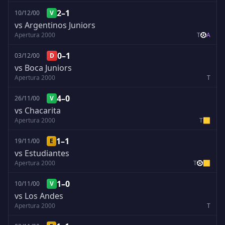
2–1
10/12/00
V
vs Argentinos Juniors
Apertura 2000
T
A
0–1
03/12/00
D
vs Boca Juniors
Apertura 2000
T
4–0
26/11/00
V
vs Chacarita
Apertura 2000
T
🟨
1–1
19/11/00
E
vs Estudiantes
Apertura 2000
T
🟨
1–0
10/11/00
V
vs Los Andes
Apertura 2000
T