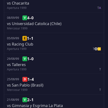
vs Chacarita
Apertura 1999
T
A
4–0
08/09/99
V
vs Universidad Catolica (Chile)
Mercosur 1999
1–1
05/09/99
E
vs Racing Club
Apertura 1999
T
🟨
1–0
29/08/99
V
vs Talleres
Apertura 1999
T
1–4
25/08/99
D
vs San Pablo (Brasil)
Mercosur 1999
T
2–1
21/08/99
V
vs Gimnasia y Esgrima La Plata