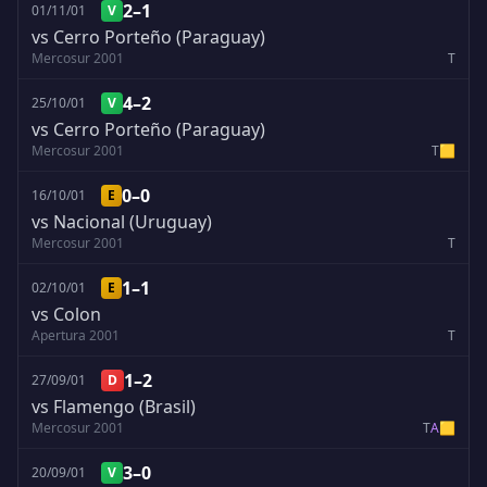
2–1
01/11/01
V
vs Cerro Porteño (Paraguay)
Mercosur 2001
T
4–2
25/10/01
V
vs Cerro Porteño (Paraguay)
Mercosur 2001
T
🟨
0–0
16/10/01
E
vs Nacional (Uruguay)
Mercosur 2001
T
1–1
02/10/01
E
vs Colon
Apertura 2001
T
1–2
27/09/01
D
vs Flamengo (Brasil)
Mercosur 2001
T
A
🟨
3–0
20/09/01
V