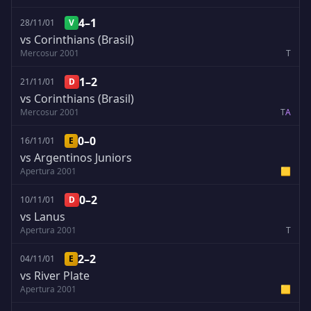
4–1
28/11/01
V
vs Corinthians (Brasil)
Mercosur 2001
T
1–2
21/11/01
D
vs Corinthians (Brasil)
Mercosur 2001
T
A
0–0
16/11/01
E
vs Argentinos Juniors
Apertura 2001
🟨
0–2
10/11/01
D
vs Lanus
Apertura 2001
T
2–2
04/11/01
E
vs River Plate
Apertura 2001
🟨