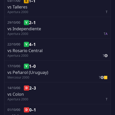
1–1
03/11/00
E
vs Talleres
Apertura 2000
T
2–1
29/10/00
V
vs Independiente
Apertura 2000
T
A
4–1
22/10/00
V
vs Rosario Central
Apertura 2000
T
1–0
17/10/00
V
vs Peñarol (Uruguay)
Mercosur 2000
T
🟨
2–3
14/10/00
D
vs Colon
Apertura 2000
T
0–1
01/10/00
D