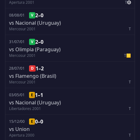
Apertura 2001
T
2–0
08/08/01
V
vs Nacional (Uruguay)
Mercosur 2001
T
2–0
31/07/01
V
vs Olimpia (Paraguay)
Mercosur 2001
T
🟨
1–2
28/07/01
D
vs Flamengo (Brasil)
Mercosur 2001
T
1–1
03/05/01
E
vs Nacional (Uruguay)
Libertadores 2001
T
0–0
15/12/00
E
vs Union
Apertura 2000
T