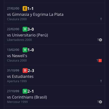
1–1
27/02/00
E
vs Gimnasia y Esgrima La Plata
Clausura 2000
T
3–0
22/02/00
V
vs Universitario (Perú)
Libertadores 2000
T
1–0
13/02/00
V
vs Newell's
Clausura 2000
T
🟥
2–3
31/10/99
D
vs Estudiantes
Apertura 1999
T
2–1
27/10/99
V
vs Corinthians (Brasil)
Mercosur 1999
T