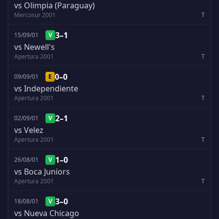
vs Olimpia (Paraguay)
Mercosur 2001
T
3–1
15/09/01
V
vs Newell's
Apertura 2001
T
0–0
09/09/01
E
vs Independiente
Apertura 2001
T
2–1
02/09/01
V
vs Velez
Apertura 2001
T
1–0
26/08/01
V
vs Boca Juniors
Apertura 2001
T
3–0
18/08/01
V
vs Nueva Chicago