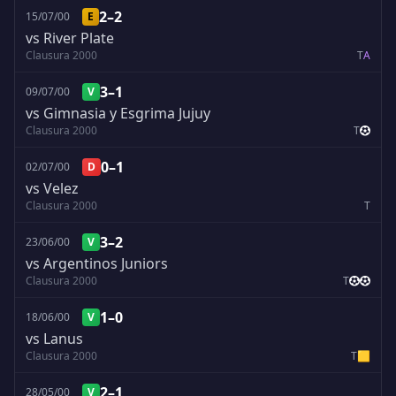
2–2
15/07/00
E
vs River Plate
Clausura 2000
T
A
3–1
09/07/00
V
vs Gimnasia y Esgrima Jujuy
Clausura 2000
T
0–1
02/07/00
D
vs Velez
Clausura 2000
T
3–2
23/06/00
V
vs Argentinos Juniors
Clausura 2000
T
1–0
18/06/00
V
vs Lanus
Clausura 2000
T
🟨
2–1
28/05/00
V