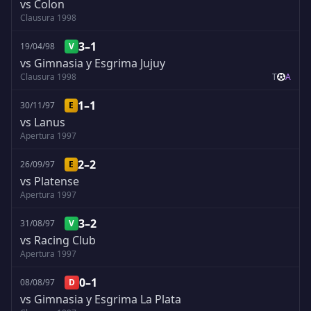
vs Colon
Clausura 1998
3–1
19/04/98
V
vs Gimnasia y Esgrima Jujuy
Clausura 1998
T
A
1–1
30/11/97
E
vs Lanus
Apertura 1997
2–2
26/09/97
E
vs Platense
Apertura 1997
3–2
31/08/97
V
vs Racing Club
Apertura 1997
0–1
08/08/97
D
vs Gimnasia y Esgrima La Plata