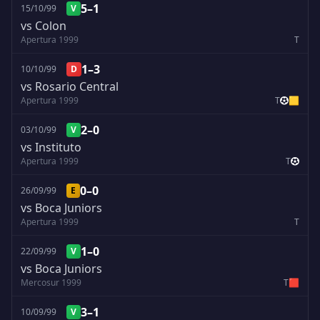
5–1
15/10/99
V
vs Colon
Apertura 1999
T
1–3
10/10/99
D
vs Rosario Central
Apertura 1999
T
🟨
2–0
03/10/99
V
vs Instituto
Apertura 1999
T
0–0
26/09/99
E
vs Boca Juniors
Apertura 1999
T
1–0
22/09/99
V
vs Boca Juniors
Mercosur 1999
T
🟥
3–1
10/09/99
V