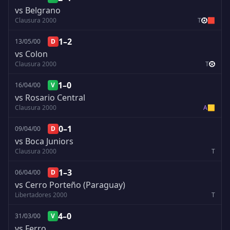
vs Belgrano
Clausura 2000
T
🟥
1–2
13/05/00
D
vs Colon
Clausura 2000
T
1–0
16/04/00
V
vs Rosario Central
Clausura 2000
A
🟨
0–1
09/04/00
D
vs Boca Juniors
Clausura 2000
T
1–3
06/04/00
D
vs Cerro Porteño (Paraguay)
Libertadores 2000
T
4–0
31/03/00
V
vs Ferro