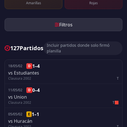
Amarillas
Rojas
Filtros
Incluir partidos donde solo firmó
127
Partidos
planilla
1–4
18/05/02
D
vs Estudiantes
Clausura 2002
T
0–4
11/05/02
D
vs Union
Clausura 2002
T
🟥
1–1
05/05/02
E
vs Huracán
Clausura 2002
T