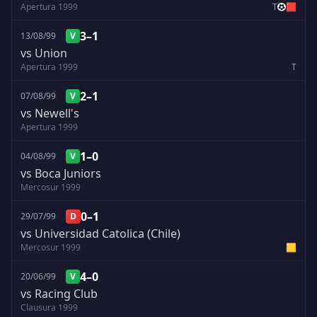
Apertura 1999
T
🟥
3–1
13/08/99
V
vs Union
Apertura 1999
T
2–1
07/08/99
V
vs Newell's
Apertura 1999
1–0
04/08/99
V
vs Boca Juniors
Mercosur 1999
0–1
29/07/99
D
vs Universidad Catolica (Chile)
Mercosur 1999
🟨
4–0
20/06/99
V
vs Racing Club
Clausura 1999