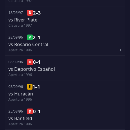
Clausura 1997
2–3
18/05/97
D
vs River Plate
Clausura 1997
2–1
28/09/96
V
vs Rosario Central
Apertura 1996
T
0–1
08/09/96
D
vs Deportivo Español
Apertura 1996
1–1
03/09/96
E
vs Huracán
Apertura 1996
0–1
25/08/96
D
vs Banfield
Apertura 1996