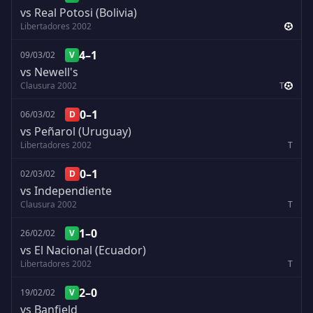
vs Real Potosi (Bolivia)
Libertadores 2002
4–1
09/03/02
V
vs Newell's
Clausura 2002
T
0–1
06/03/02
D
vs Peñarol (Uruguay)
Libertadores 2002
T
0–1
02/03/02
D
vs Independiente
Clausura 2002
T
1–0
26/02/02
V
vs El Nacional (Ecuador)
Libertadores 2002
T
2–0
19/02/02
V
vs Banfield