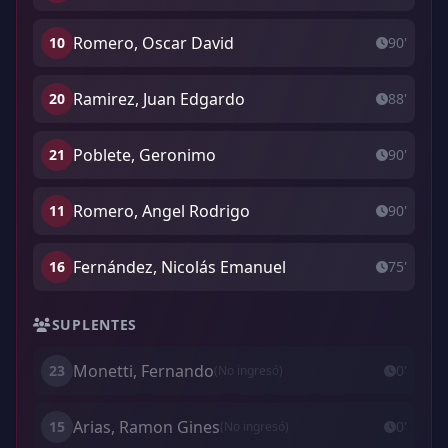
Romero, Oscar David
10
90'
Ramirez, Juan Edgardo
20
88'
Poblete, Geronimo
21
90'
Romero, Angel Rodrigo
11
90'
Fernández, Nicolás Emanuel
16
75'
SUPLENTES
Monetti, Fernando
23
0'
(No ingresó)
Arias, Ramon Gines
15
0'
(No ingresó)