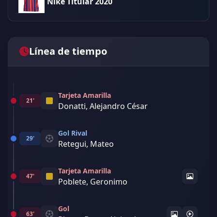
Nike Titular 2020
Línea de tiempo
Tarjeta Amarilla
21'
Donatti, Alejandro César
Gol Rival
29'
Retegui, Mateo
Tarjeta Amarilla
47'
Poblete, Geronimo
Gol
63'