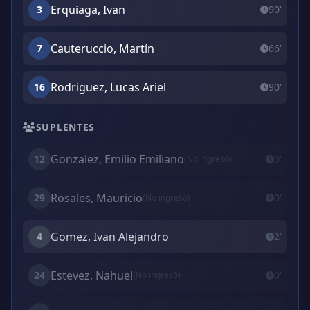
Erquiaga, Ivan
3
90'
Cauteruccio, Martín
7
66'
Rodriguez, Lucas Ariel
16
90'
SUPLENTES
Gonzalez, Emilio Emiliano
12
0'
(No ingresó)
Rosales, Mauricio
29
0'
(No ingresó)
Gomez, Ivan Alejandro
4
2'
Estevez, Nahuel
24
0'
(No ingresó)