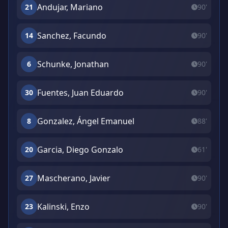
Andujar, Mariano
21
90'
Sanchez, Facundo
14
90'
Schunke, Jonathan
6
90'
Fuentes, Juan Eduardo
30
90'
Gonzalez, Ángel Emanuel
8
88'
Garcia, Diego Gonzalo
20
61'
Mascherano, Javier
27
90'
Kalinski, Enzo
23
90'