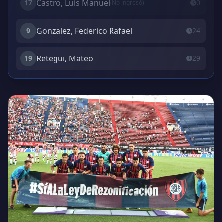
Castro, Luis Manuel
17
0'
(No ingresó)
Gonzalez, Federico Rafael
9
24'
Retegui, Mateo
19
29'