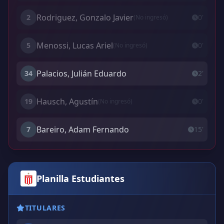
Rodriguez, Gonzalo Javier
2
0'
(No ingresó)
Menossi, Lucas Ariel
5
0'
(No ingresó)
Palacios, Julián Eduardo
34
2'
Hausch, Agustín
19
0'
(No ingresó)
Bareiro, Adam Fernando
7
15'
Planilla Estudiantes
TITULARES