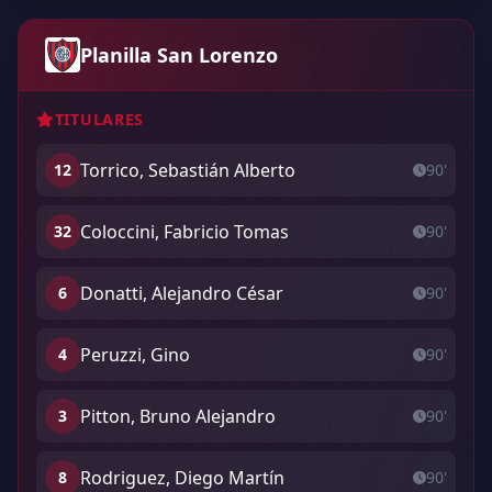
Planilla San Lorenzo
TITULARES
Torrico, Sebastián Alberto
12
90'
Coloccini, Fabricio Tomas
32
90'
Donatti, Alejandro César
6
90'
Peruzzi, Gino
4
90'
Pitton, Bruno Alejandro
3
90'
Rodriguez, Diego Martín
8
90'