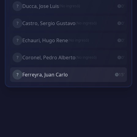
Ducca, Jose Luis
?
0'
(No ingresó)
Castro, Sergio Gustavo
?
0'
(No ingresó)
Echauri, Hugo Rene
?
0'
(No ingresó)
Coronel, Pedro Alberto
?
0'
(No ingresó)
Ferreyra, Juan Carlo
?
15'