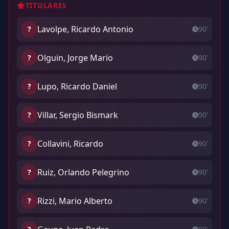
TITULARES
Lavolpe, Ricardo Antonio
?
90'
Olguin, Jorge Mario
?
90'
Lupo, Ricardo Daniel
?
90'
Villar, Sergio Bismark
?
90'
Collavini, Ricardo
?
90'
Ruiz, Orlando Pelegrino
?
90'
Rizzi, Mario Alberto
?
90'