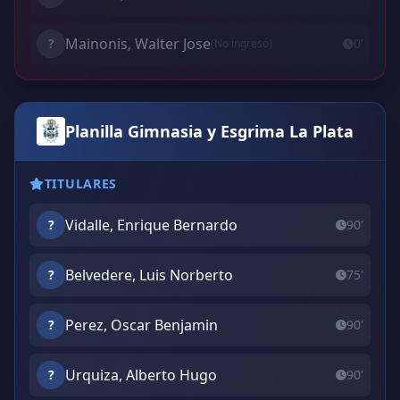
Mainonis, Walter Jose
?
0'
(No ingresó)
Planilla Gimnasia y Esgrima La Plata
TITULARES
Vidalle, Enrique Bernardo
?
90'
Belvedere, Luis Norberto
?
75'
Perez, Oscar Benjamin
?
90'
Urquiza, Alberto Hugo
?
90'