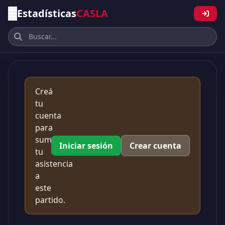
Estadísticas
CASLA
Creá
tu
cuenta
para
sumar
Iniciar sesión
Crear cuenta
tu
asistencia
a
este
partido.