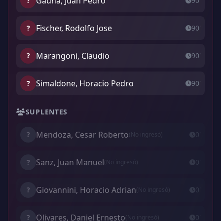
Gauna, Juan Pedro
?
90'
Fischer, Rodolfo Jose
?
90'
Marangoni, Claudio
?
90'
Simaldone, Horacio Pedro
?
90'
SUPLENTES
Mendoza, Cesar Roberto
?
0'
(No ingresó)
Sanz, Juan Manuel
?
0'
(No ingresó)
Giovannini, Horacio Adrian
?
0'
(No ingresó)
Olivares, Daniel Ernesto
?
0'
(No ingresó)