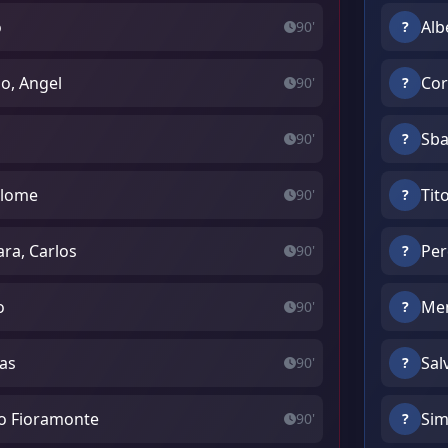
o
Alb
90'
?
o, Angel
Cor
90'
?
Sba
90'
?
olome
Tit
90'
?
ra, Carlos
Per
90'
?
o
Men
90'
?
as
Sal
90'
?
do Fioramonte
Sim
90'
?