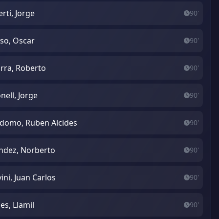
erti, Jorge
90'
so, Oscar
90'
rra, Roberto
90'
onell, Jorge
90'
domo, Ruben Alcides
90'
dez, Norberto
90'
vini, Juan Carlos
90'
es, Llamil
90'