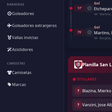
Gol
RANKINGS
17'
Etchepar
Goleadores
Martino,
Goleadores extranjeros
Gol
75'
Martino,
Vallas invictas
Borgnia, 
Asistidores
CAMISETAS
Planilla San 
Camisetas
TITULARES
Marcas
Blazina, Mierko
?
Vanzini, Jose Al
?