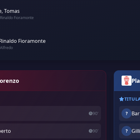
e, Tomas
 Rinaldo Fioramonte
 Rinaldo Fioramonte
Alfredo
Lorenzo
Pl
TITUL
Bar
90'
?
berto
Gill
90'
?