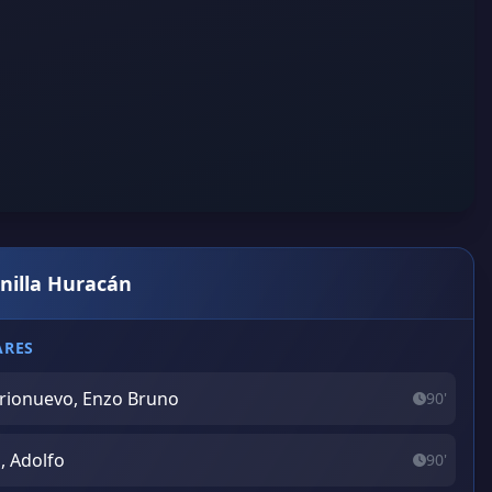
anilla Huracán
ARES
rionuevo, Enzo Bruno
90'
i, Adolfo
90'