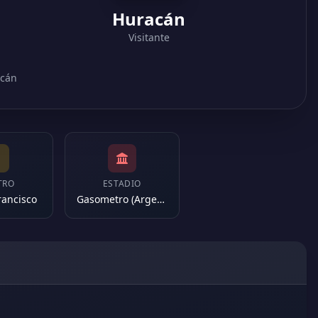
Huracán
Visitante
acán
TRO
ESTADIO
rancisco
Gasometro (Argentina)