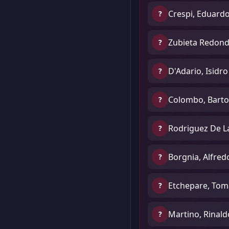
Crespi, Eduard
?
Zubieta Redond
?
D'Adario, Isidro
?
Colombo, Bart
?
Rodriguez De La
?
Borgnia, Alfred
?
Etchepare, Tom
?
Martino, Rinal
?