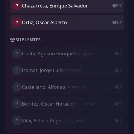
Chazarreta, Enrique Salvador
?
90'
Ortiz, Oscar Alberto
?
90'
SUPLENTES
Irusta, Agustín Enrique
?
0'
(No ingresó)
Isamat, Jorge Luis
?
0'
(No ingresó)
Castellano, Alfonso
?
0'
(No ingresó)
Benitez, Oscar Horacio
?
0'
(No ingresó)
Vilar, Arturo Angel
?
0'
(No ingresó)