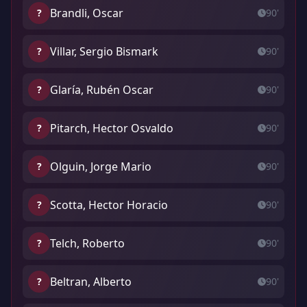
Brandli, Oscar
?
90'
Villar, Sergio Bismark
?
90'
Glaría, Rubén Oscar
?
90'
Pitarch, Hector Osvaldo
?
90'
Olguin, Jorge Mario
?
90'
Scotta, Hector Horacio
?
90'
Telch, Roberto
?
90'
Beltran, Alberto
?
90'