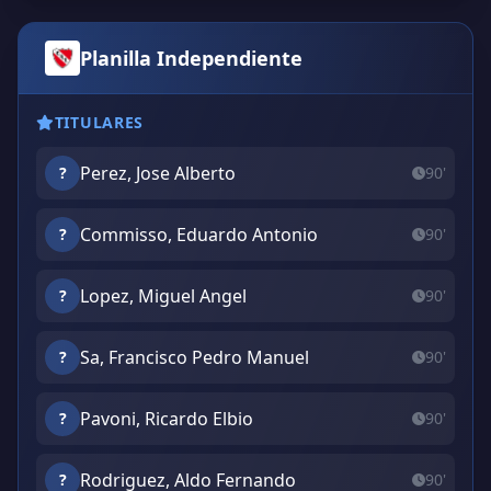
Planilla Independiente
TITULARES
Perez, Jose Alberto
?
90'
Commisso, Eduardo Antonio
?
90'
Lopez, Miguel Angel
?
90'
Sa, Francisco Pedro Manuel
?
90'
Pavoni, Ricardo Elbio
?
90'
Rodriguez, Aldo Fernando
?
90'