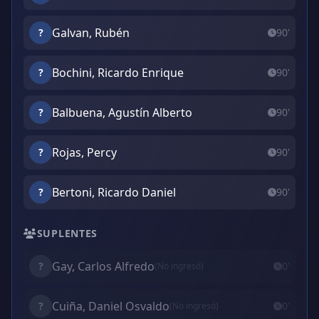
Galvan, Rubén
?
90'
Bochini, Ricardo Enrique
?
90'
Balbuena, Agustín Alberto
?
90'
Rojas, Percy
?
90'
Bertoni, Ricardo Daniel
?
90'
SUPLENTES
Gay, Carlos Alfredo
?
0'
(No ingresó)
Cuiña, Daniel Osvaldo
?
0'
(No ingresó)