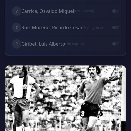
Carrica, Osvaldo Miguel
?
0'
(No ingresó)
Ruiz Moreno, Ricardo Cesar
?
0'
(No ingresó)
Giribet, Luis Alberto
?
0'
(No ingresó)