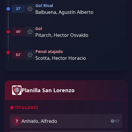
Gol Rival
37'
Balbuena, Agustín Alberto
Gol
49'
Pitarch, Hector Osvaldo
Penal atajado
82'
Scotta, Hector Horacio
Planilla San Lorenzo
TITULARES
Anhielo, Alfredo
?
90'