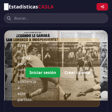
Estadísticas
CASLA
Creá
tu
cuenta
para
sumar
Iniciar sesión
Crear cuenta
tu
asistencia
a
este
partido.