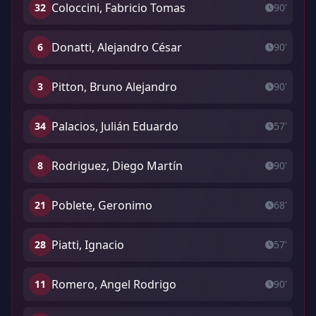
Coloccini, Fabricio Tomas
32
90'
Donatti, Alejandro César
6
90'
Pitton, Bruno Alejandro
3
90'
Palacios, Julián Eduardo
34
57'
Rodriguez, Diego Martín
8
90'
Poblete, Geronimo
21
68'
Piatti, Ignacio
28
57'
Romero, Angel Rodrigo
11
90'