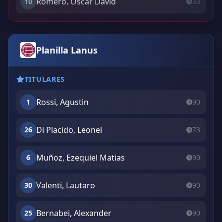
Romero, Oscar David
10
33'
Planilla Lanus
TITULARES
Rossi, Agustin
1
90'
Di Placido, Leonel
26
73'
Muñoz, Ezequiel Matias
6
90'
Valenti, Lautaro
30
90'
Bernabei, Alexander
25
90'