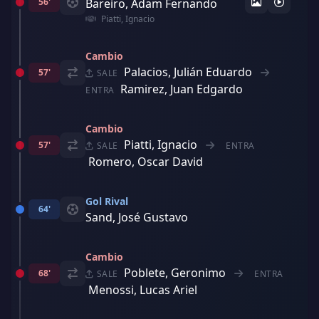
56'
Bareiro, Adam Fernando
Piatti, Ignacio
Cambio
Palacios, Julián Eduardo
57'
SALE
Ramirez, Juan Edgardo
ENTRA
Cambio
Piatti, Ignacio
57'
SALE
ENTRA
Romero, Oscar David
Gol Rival
64'
Sand, José Gustavo
Cambio
Poblete, Geronimo
68'
SALE
ENTRA
Menossi, Lucas Ariel