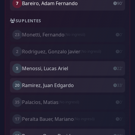
Bareiro, Adam Fernando
7
90'
SUPLENTES
Monetti, Fernando
23
0'
(No ingresó)
Rodriguez, Gonzalo Javier
2
0'
(No ingresó)
Menossi, Lucas Ariel
5
22'
Ramirez, Juan Edgardo
20
33'
Palacios, Matias
35
0'
(No ingresó)
Peralta Bauer, Mariano
17
0'
(No ingresó)