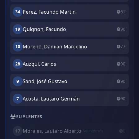
Perez, Facundo Martin
34
61'
Quignon, Facundo
19
90'
Moreno, Damian Marcelino
10
77'
Auzqui, Carlos
28
90'
Sand, José Gustavo
9
90'
Acosta, Lautaro Germán
7
90'
SUPLENTES
Morales, Lautaro Alberto
17
0'
(No ingresó)