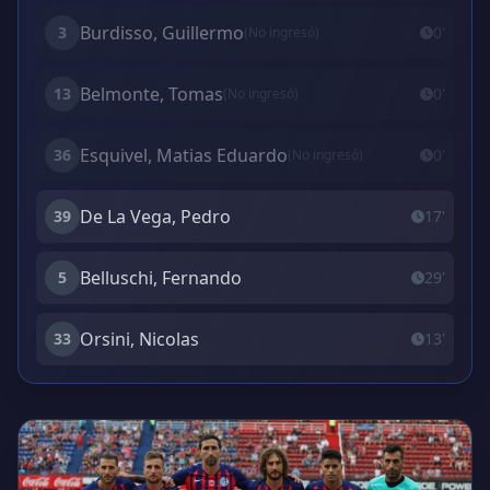
Burdisso, Guillermo
3
0'
(No ingresó)
Belmonte, Tomas
13
0'
(No ingresó)
Esquivel, Matias Eduardo
36
0'
(No ingresó)
De La Vega, Pedro
39
17'
Belluschi, Fernando
5
29'
Orsini, Nicolas
33
13'