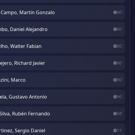
 Campo, Martin Gonzalo
90'
bo, Daniel Alejandro
90'
lho, Walter Fabian
80'
lejero, Richard Javier
90'
zini, Marco
90'
ela, Gustavo Antonio
90'
Silva, Rubén Fernando
58'
tinez, Sergio Daniel
71'