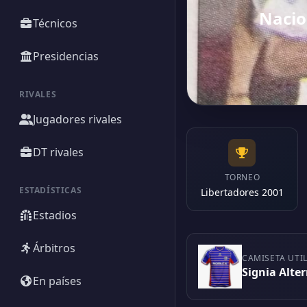
Nacio
Técnicos
Presidencias
RIVALES
Jugadores rivales
DT rivales
TORNEO
ESTADÍSTICAS
Libertadores 2001
Estadios
Árbitros
CAMISETA UTI
Signia Alte
En países