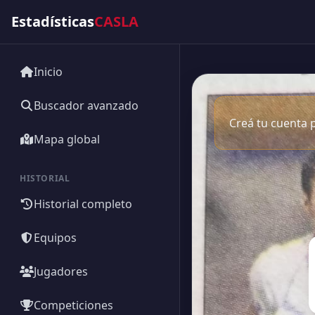
Estadísticas
CASLA
Inicio
Buscador avanzado
Creá tu cuenta p
Mapa global
HISTORIAL
Historial completo
Equipos
Jugadores
Competiciones