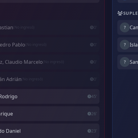
SUPLE
astian
Cam
0'
?
(No ingresó)
Pedro Pablo
Isl
0'
?
(No ingresó)
z, Claudio Marcelo
San
0'
?
(No ingresó)
án Adrián
0'
(No ingresó)
 Rodrigo
45'
nrique
26'
o Daniel
23'