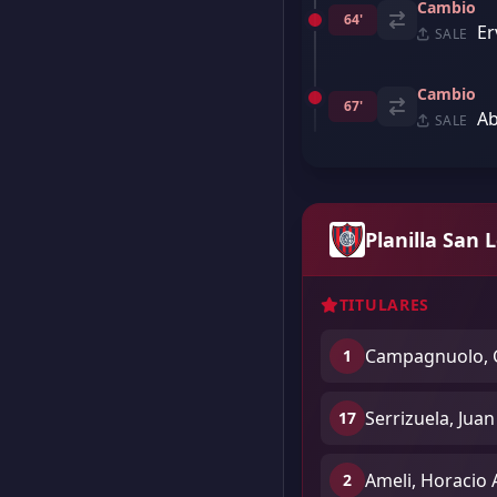
Cambio
64'
Er
SALE
Cambio
67'
Ab
SALE
Planilla San 
TITULARES
Campagnuolo, 
1
Serrizuela, Juan
17
Ameli, Horacio
2