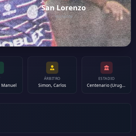
San Lorenzo
Visitante
(Uruguay)
T
ÁRBITRO
ESTADIO
i, Manuel
Simon, Carlos
Centenario (Uruguay)