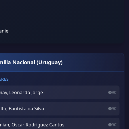
niel
anilla Nacional (Uruguay)
ARES
ay, Leonardo Jorge
90'
lto, Bautista da Silva
90'
ian, Oscar Rodriguez Cantos
90'