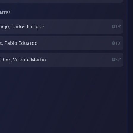
NTES
ejo, Carlos Enrique
19'
as, Pablo Eduardo
10'
chez, Vicente Martin
32'