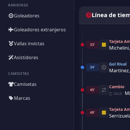
RANKINGS
Línea de tie
Goleadores
Goleadores extranjeros
Tarjeta Am
Vallas invictas
33'
Michelini
Asistidores
Gol Rival
34'
Martinez,
CAMISETAS
Camisetas
Cambio
45'
Mi
SALE
Marcas
Tarjeta Am
49'
Serrizuel