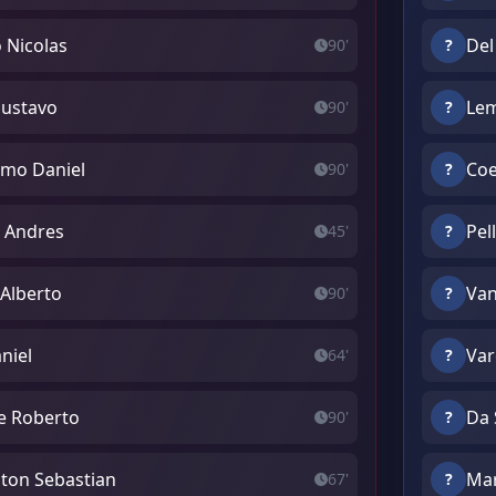
 Nicolas
Del
90'
?
Gustavo
Lem
90'
?
ermo Daniel
Coe
90'
?
o Andres
Pel
45'
?
 Alberto
Van
90'
?
aniel
Var
64'
?
ge Roberto
Da 
90'
?
ton Sebastian
Mar
67'
?