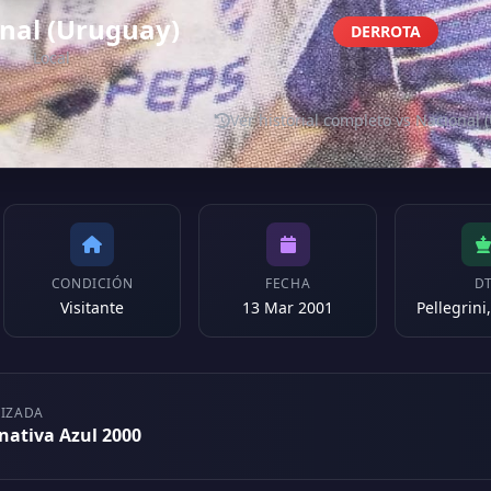
nal (Uruguay)
DERROTA
Local
Ver historial completo vs Nacional 
CONDICIÓN
FECHA
D
Visitante
13 Mar 2001
Pellegrin
LIZADA
rnativa Azul 2000