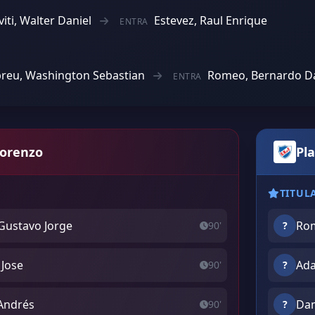
viti, Walter Daniel
Estevez, Raul Enrique
ENTRA
reu, Washington Sebastian
Romeo, Bernardo Da
ENTRA
Lorenzo
Pl
TITUL
Gustavo Jorge
Rom
90'
?
 Jose
Ada
90'
?
 Andrés
Dam
90'
?