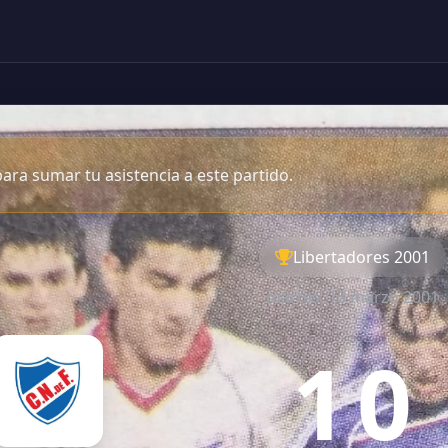
ara sumar tu asistencia a este partido.
Libertadores 2001
martes, 13 marzo 2001
1
0
-