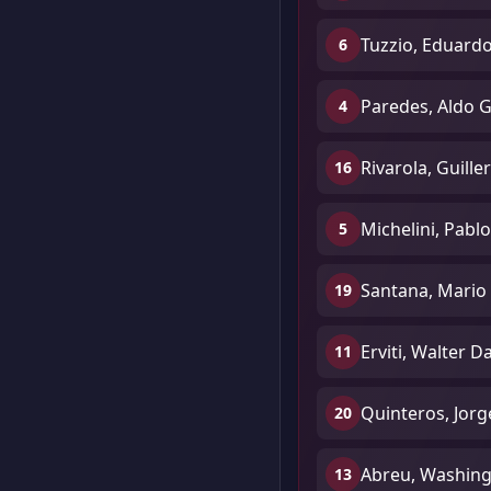
Tuzzio, Eduardo
6
Paredes, Aldo 
4
Rivarola, Guill
16
Michelini, Pabl
5
Santana, Mario
19
Erviti, Walter D
11
Quinteros, Jor
20
Abreu, Washing
13