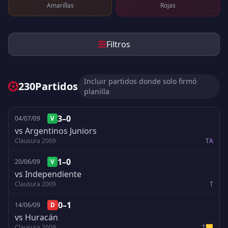
Amarillas
Rojas
Filtros
Incluir partidos donde solo firmó
230
Partidos
planilla
3–0
04/07/09
V
vs Argentinos Juniors
Clausura 2009
T
A
1–0
20/06/09
V
vs Independiente
Clausura 2009
T
0–1
14/06/09
D
vs Huracán
Clausura 2009
T
🟨