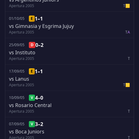
Apertura 2005
T
🟨
1–1
01/10/05
E
vs Gimnasia y Esgrima Jujuy
Apertura 2005
T
A
0–2
25/09/05
D
vs Instituto
Apertura 2005
T
1–1
17/09/05
E
vs Lanus
Apertura 2005
T
🟨
4–0
10/09/05
V
vs Rosario Central
Apertura 2005
T
3–2
07/09/05
V
vs Boca Juniors
Apertura 2005
T