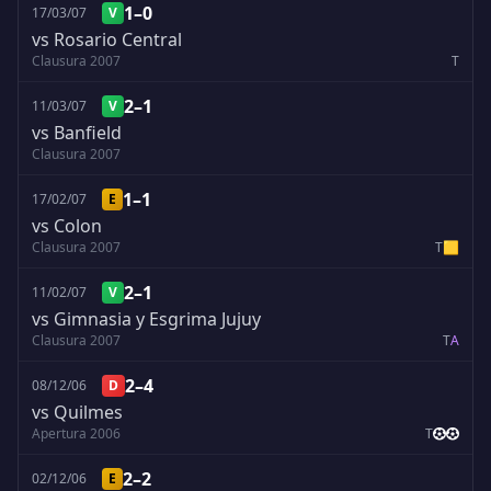
1–0
17/03/07
V
vs Rosario Central
Clausura 2007
T
2–1
11/03/07
V
vs Banfield
Clausura 2007
1–1
17/02/07
E
vs Colon
Clausura 2007
T
🟨
2–1
11/02/07
V
vs Gimnasia y Esgrima Jujuy
Clausura 2007
T
A
2–4
08/12/06
D
vs Quilmes
Apertura 2006
T
2–2
02/12/06
E