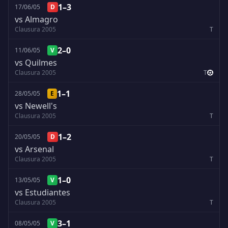
1–3
17/06/05
D
vs Almagro
Clausura 2005
T
2–0
11/06/05
V
vs Quilmes
Clausura 2005
T
1–1
28/05/05
E
vs Newell's
Clausura 2005
T
1–2
20/05/05
D
vs Arsenal
Clausura 2005
T
1–0
13/05/05
V
vs Estudiantes
Clausura 2005
T
3–1
08/05/05
V