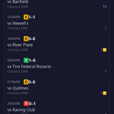
vs Banfield
Clausura 2006
T
A
1–1
22/04/06
E
vs Newell's
Clausura 2006
T
0–0
16/04/06
E
vs River Plate
Clausura 2006
T
🟨
1–0
08/04/06
V
vs Tiro Federal Rosario
Clausura 2006
T
0–0
01/04/06
E
vs Quilmes
Clausura 2006
T
🟨
0–1
28/03/06
D
vs Racing Club