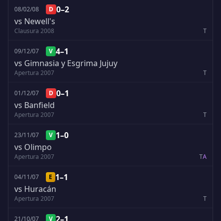
0–2
08/02/08
D
vs Newell's
Clausura 2008
T
4–1
09/12/07
V
vs Gimnasia y Esgrima Jujuy
Apertura 2007
T
0–1
01/12/07
D
vs Banfield
Apertura 2007
T
1–0
23/11/07
V
vs Olimpo
Apertura 2007
T
A
1–1
04/11/07
E
vs Huracán
Apertura 2007
T
2–1
21/10/07
V