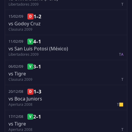
Libertadores 2009
T
1–2
15/02/09
D
vs Godoy Cruz
Clausura 2009
4–1
11/02/09
V
vs San Luis Potosi (México)
Libertadores 2009
T
A
3–1
06/02/09
V
vs Tigre
Clausura 2009
T
1–3
20/12/08
D
vs Boca Juniors
Apertura 2008
T
🟨
2–1
17/12/08
V
vs Tigre
Apertura 2008
T