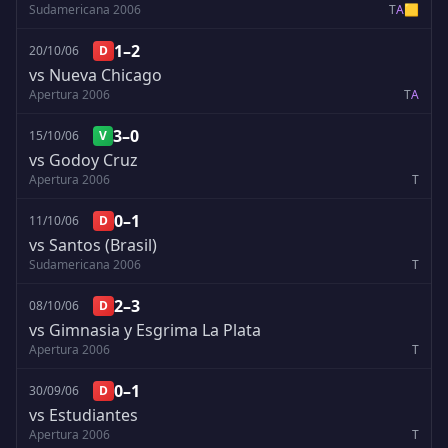
Sudamericana 2006
T
A
🟨
1–2
20/10/06
D
vs Nueva Chicago
Apertura 2006
T
A
3–0
15/10/06
V
vs Godoy Cruz
Apertura 2006
T
0–1
11/10/06
D
vs Santos (Brasil)
Sudamericana 2006
T
2–3
08/10/06
D
vs Gimnasia y Esgrima La Plata
Apertura 2006
T
0–1
30/09/06
D
vs Estudiantes
Apertura 2006
T