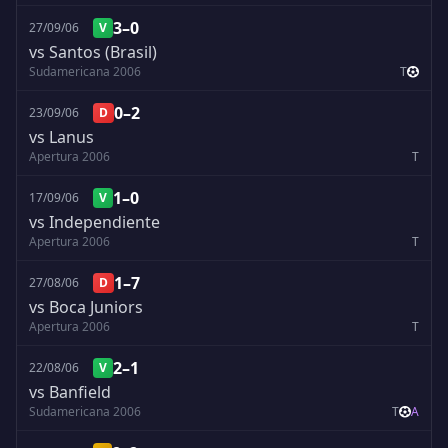
3–0
27/09/06
V
vs Santos (Brasil)
Sudamericana 2006
T
0–2
23/09/06
D
vs Lanus
Apertura 2006
T
1–0
17/09/06
V
vs Independiente
Apertura 2006
T
1–7
27/08/06
D
vs Boca Juniors
Apertura 2006
T
2–1
22/08/06
V
vs Banfield
Sudamericana 2006
T
A