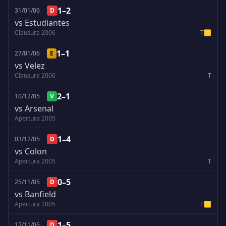
1–2
31/01/06
D
vs Estudiantes
Clausura 2006
T
🟨
1–1
27/01/06
E
vs Velez
Clausura 2006
T
2–1
10/12/05
V
vs Arsenal
Apertura 2005
1–4
03/12/05
D
vs Colon
Apertura 2005
T
0–5
25/11/05
D
vs Banfield
Apertura 2005
T
🟨
1–5
17/11/05
D