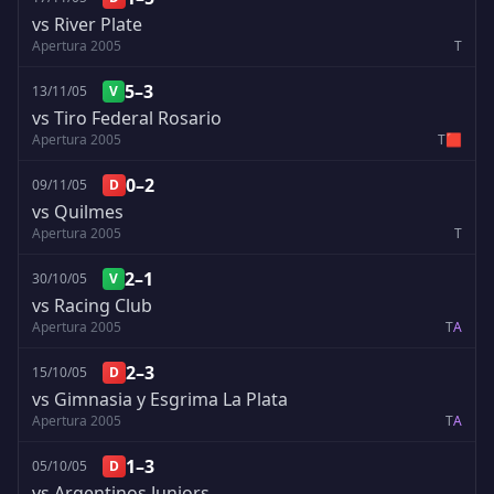
vs River Plate
Apertura 2005
T
5–3
13/11/05
V
vs Tiro Federal Rosario
Apertura 2005
T
🟥
0–2
09/11/05
D
vs Quilmes
Apertura 2005
T
2–1
30/10/05
V
vs Racing Club
Apertura 2005
T
A
2–3
15/10/05
D
vs Gimnasia y Esgrima La Plata
Apertura 2005
T
A
1–3
05/10/05
D
vs Argentinos Juniors