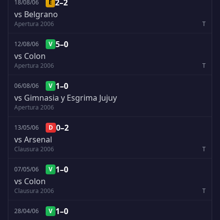
2–2
18/08/06
E
vs Belgrano
Apertura 2006
T
5–0
12/08/06
V
vs Colon
Apertura 2006
T
1–0
06/08/06
V
vs Gimnasia y Esgrima Jujuy
Apertura 2006
0–2
13/05/06
D
vs Arsenal
Clausura 2006
T
1–0
07/05/06
V
vs Colon
Clausura 2006
T
1–0
28/04/06
V