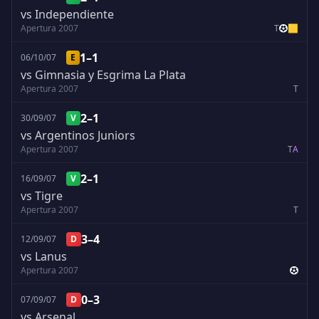
vs Independiente
Apertura 2007
T
🟨
1–1
06/10/07
E
vs Gimnasia y Esgrima La Plata
Apertura 2007
T
2–1
30/09/07
V
vs Argentinos Juniors
Apertura 2007
T
A
2–1
16/09/07
V
vs Tigre
Apertura 2007
T
3–4
12/09/07
D
vs Lanus
Apertura 2007
0–3
07/09/07
D
vs Arsenal