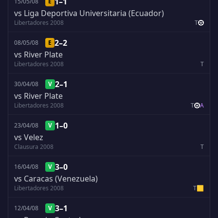
1–1
15/05/08
E
vs Liga Deportiva Universitaria (Ecuador)
Libertadores 2008
T
2–2
08/05/08
E
vs River Plate
Libertadores 2008
T
2–1
30/04/08
V
vs River Plate
Libertadores 2008
T
A
1–0
23/04/08
V
vs Velez
Clausura 2008
T
3–0
16/04/08
V
vs Caracas (Venezuela)
Libertadores 2008
T
🟨
3–1
12/04/08
V