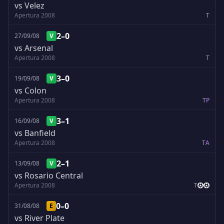
vs Velez
Apertura 2008
T
2–0
27/09/08
V
vs Arsenal
Apertura 2008
T
3–0
19/09/08
V
vs Colon
Apertura 2008
T
P
3–1
16/09/08
V
vs Banfield
Apertura 2008
T
A
2–1
13/09/08
V
vs Rosario Central
Apertura 2008
T
0–0
31/08/08
E
vs River Plate