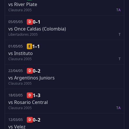
vs River Plate
Clausura 2005
T
A
0–1
05/05/05
D
vs Once Caldas (Colombia)
Libertadores 2005
T
1–1
01/05/05
E
vs Instituto
Clausura 2005
T
0–2
22/04/05
D
vs Argentinos Juniors
Clausura 2005
1–3
18/03/05
D
vs Rosario Central
Clausura 2005
T
A
0–2
12/03/05
D
vs Velez