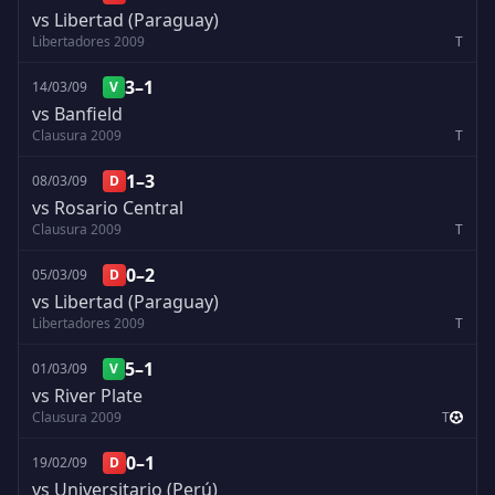
vs Libertad (Paraguay)
Libertadores 2009
T
3–1
14/03/09
V
vs Banfield
Clausura 2009
T
1–3
08/03/09
D
vs Rosario Central
Clausura 2009
T
0–2
05/03/09
D
vs Libertad (Paraguay)
Libertadores 2009
T
5–1
01/03/09
V
vs River Plate
Clausura 2009
T
0–1
19/02/09
D
vs Universitario (Perú)