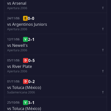
vs Arsenal
Apertura 2006
T
0–0
24/11/06
E
vs Argentinos Juniors
Apertura 2006
T
2–1
12/11/06
V
vs Newell's
Apertura 2006
T
0–5
05/11/06
D
vs River Plate
Apertura 2006
T
0–2
01/11/06
D
vs Toluca (México)
Sudamericana 2006
T
3–1
25/10/06
V
vs Toluca (México)