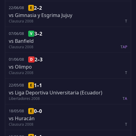
2–2
22/06/08
E
vs Gimnasia y Esgrima Jujuy
Clausura 2008
T
3–2
07/06/08
V
vs Banfield
Clausura 2008
T
A
P
2–3
01/06/08
D
vs Olimpo
Clausura 2008
T
1–1
22/05/08
E
vs Liga Deportiva Universitaria (Ecuador)
Libertadores 2008
T
A
0–0
18/05/08
E
vs Huracán
Clausura 2008
T