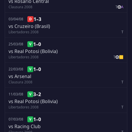
vs Rosario Central
Clausura 2008
T
A
1–3
03/04/08
D
vs Cruzeiro (Brasil)
Libertadores 2008
T
1–0
25/03/08
V
vs Real Potosi (Bolivia)
Libertadores 2008
T
🟨
1–0
22/03/08
V
vs Arsenal
Clausura 2008
T
3–2
11/03/08
V
vs Real Potosi (Bolivia)
Libertadores 2008
T
1–0
07/03/08
V
vs Racing Club