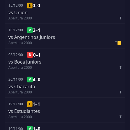
0–0
15/12/00
E
vs Union
Apertura 2000
T
2–1
10/12/00
V
vs Argentinos Juniors
Apertura 2000
T
🟨
0–1
03/12/00
D
vs Boca Juniors
Apertura 2000
T
4–0
26/11/00
V
vs Chacarita
Apertura 2000
T
1–1
19/11/00
E
vs Estudiantes
Apertura 2000
T
1–0
10/11/00
V