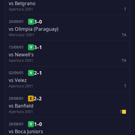
vs Belgrano
Apertura 2001
T
3–0
20/09/01
V
vs Olimpia (Paraguay)
Mercosur 2001
T
A
3–1
15/09/01
V
vs Newell's
Apertura 2001
T
A
2–1
02/09/01
V
vs Velez
Apertura 2001
T
2–2
29/08/01
E
vs Banfield
Apertura 2001
T
🟨
1–0
26/08/01
V
vs Boca Juniors