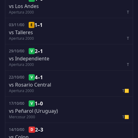
vs Los Andes
Apertura 2000
T
1–1
03/11/00
E
vs Talleres
Apertura 2000
T
2–1
29/10/00
V
vs Independiente
Apertura 2000
T
4–1
22/10/00
V
vs Rosario Central
Apertura 2000
T
🟨
1–0
17/10/00
V
vs Peñarol (Uruguay)
Mercosur 2000
T
🟨
2–3
14/10/00
D
vs Colon