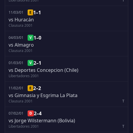
Libertadores 2001
T
1–1
11/03/01
E
vs Huracán
Clausura 2001
1–0
04/03/01
V
vs Almagro
Clausura 2001
2–1
01/03/01
V
vs Deportes Concepcion (Chile)
Libertadores 2001
2–2
11/02/01
E
vs Gimnasia y Esgrima La Plata
Clausura 2001
T
2–4
07/02/01
D
vs Jorge Wilstermann (Bolivia)
Libertadores 2001
T