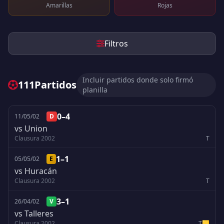
Amarillas
Rojas
Filtros
Incluir partidos donde solo firmó
111
Partidos
planilla
0–4
11/05/02
D
vs Union
Clausura 2002
T
1–1
05/05/02
E
vs Huracán
Clausura 2002
T
3–1
26/04/02
V
vs Talleres
Clausura 2002
T
🟨