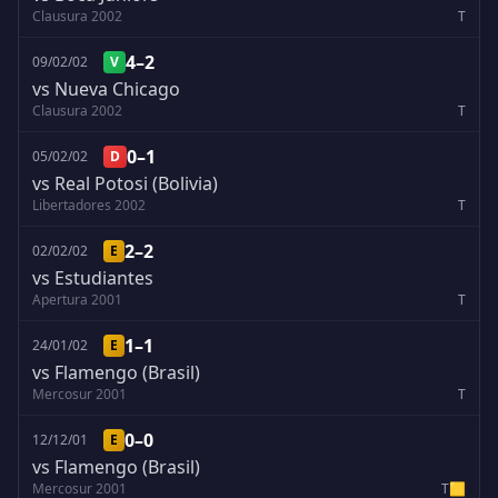
Clausura 2002
T
4–2
09/02/02
V
vs Nueva Chicago
Clausura 2002
T
0–1
05/02/02
D
vs Real Potosi (Bolivia)
Libertadores 2002
T
2–2
02/02/02
E
vs Estudiantes
Apertura 2001
T
1–1
24/01/02
E
vs Flamengo (Brasil)
Mercosur 2001
T
0–0
12/12/01
E
vs Flamengo (Brasil)
Mercosur 2001
T
🟨