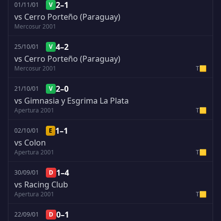
2–1
01/11/01
V
vs Cerro Porteño (Paraguay)
Mercosur 2001
4–2
25/10/01
V
vs Cerro Porteño (Paraguay)
Mercosur 2001
T
🟨
2–0
21/10/01
V
vs Gimnasia y Esgrima La Plata
Apertura 2001
T
🟨
1–1
02/10/01
E
vs Colon
Apertura 2001
T
🟨
1–4
30/09/01
D
vs Racing Club
Apertura 2001
T
🟨
0–1
22/09/01
D