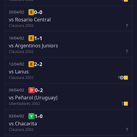
0–0
20/04/02
E
vs Rosario Central
Clausura 2002
T
1–1
16/04/02
E
vs Argentinos Juniors
Clausura 2002
T
2–2
12/04/02
E
vs Lanus
Clausura 2002
T
🟨
0–2
09/04/02
D
vs Peñarol (Uruguay)
Libertadores 2002
T
🟨
1–0
03/04/02
V
vs Chacarita
Clausura 2002
T