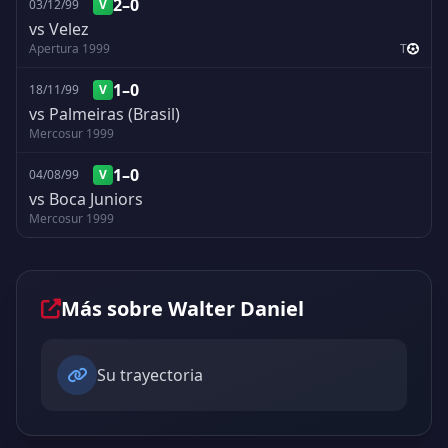
2–0
03/12/99
V
vs Velez
Apertura 1999
T
1–0
18/11/99
V
vs Palmeiras (Brasil)
Mercosur 1999
1–0
04/08/99
V
vs Boca Juniors
Mercosur 1999
Más sobre Walter Daniel
Su trayectoria