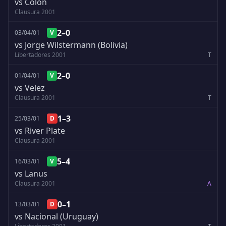
vs Colon
Clausura 2001
2–0
03/04/01
V
vs Jorge Wilstermann (Bolivia)
Libertadores 2001
T
2–0
01/04/01
V
vs Velez
Clausura 2001
T
1–3
25/03/01
D
vs River Plate
Clausura 2001
5–4
16/03/01
V
vs Lanus
Clausura 2001
A
0–1
13/03/01
D
vs Nacional (Uruguay)