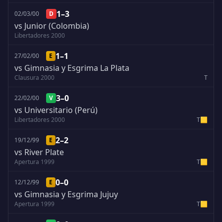
1–3
02/03/00
D
vs Junior (Colombia)
Libertadores 2000
1–1
27/02/00
E
vs Gimnasia y Esgrima La Plata
Clausura 2000
T
3–0
22/02/00
V
vs Universitario (Perú)
Libertadores 2000
T
🟨
2–2
19/12/99
E
vs River Plate
Apertura 1999
T
🟨
0–0
12/12/99
E
vs Gimnasia y Esgrima Jujuy
Apertura 1999
T
🟨