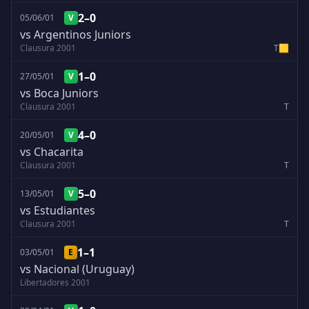
2–0
05/06/01
V
vs Argentinos Juniors
Clausura 2001
T
🟨
1–0
27/05/01
V
vs Boca Juniors
Clausura 2001
T
4–0
20/05/01
V
vs Chacarita
Clausura 2001
T
5–0
13/05/01
V
vs Estudiantes
Clausura 2001
T
1–1
03/05/01
E
vs Nacional (Uruguay)
Libertadores 2001