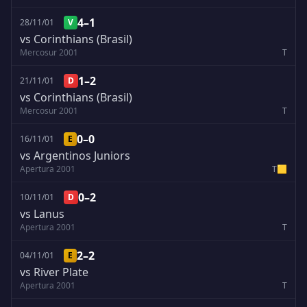
4–1
28/11/01
V
vs Corinthians (Brasil)
Mercosur 2001
T
1–2
21/11/01
D
vs Corinthians (Brasil)
Mercosur 2001
T
0–0
16/11/01
E
vs Argentinos Juniors
Apertura 2001
T
🟨
0–2
10/11/01
D
vs Lanus
Apertura 2001
T
2–2
04/11/01
E
vs River Plate
Apertura 2001
T