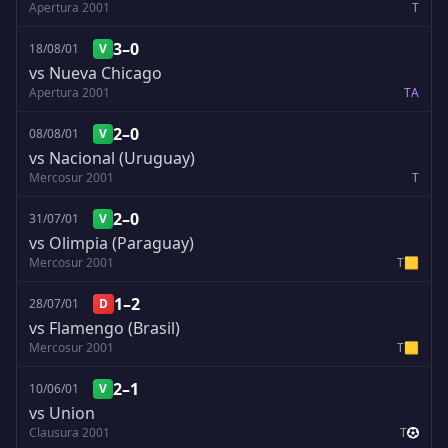
Apertura 2001
T
3–0
18/08/01
V
vs Nueva Chicago
Apertura 2001
T
A
2–0
08/08/01
V
vs Nacional (Uruguay)
Mercosur 2001
T
2–0
31/07/01
V
vs Olimpia (Paraguay)
Mercosur 2001
T
🟨
1–2
28/07/01
D
vs Flamengo (Brasil)
Mercosur 2001
T
🟨
2–1
10/06/01
V
vs Union
Clausura 2001
T