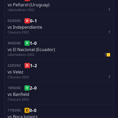
vs Peñarol (Uruguay)
Libertadores 2002
T
0–1
02/03/02
D
vs Independiente
Clausura 2002
T
1–0
26/02/02
V
vs El Nacional (Ecuador)
Libertadores 2002
T
🟨
1–2
22/02/02
D
vs Velez
Clausura 2002
T
2–0
19/02/02
V
vs Banfield
Clausura 2002
0–0
17/02/02
E
vs Boca Juniors