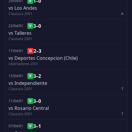
1–0
29/04/01
V
vs Los Andes
Clausura 2001
A
3–0
22/04/01
V
vs Talleres
Clausura 2001
2–3
17/04/01
D
vs Deportes Concepcion (Chile)
Libertadores 2001
3–2
15/04/01
V
vs Independiente
Clausura 2001
T
3–0
11/04/01
V
vs Rosario Central
Clausura 2001
T
3–1
07/04/01
V