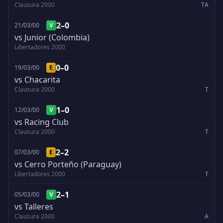
Clausura 2000
T
A
2–0
21/03/00
V
vs Junior (Colombia)
Libertadores 2000
0–0
19/03/00
E
vs Chacarita
Clausura 2000
T
1–0
12/03/00
V
vs Racing Club
Clausura 2000
T
2–2
07/03/00
E
vs Cerro Porteño (Paraguay)
Libertadores 2000
T
2–1
05/03/00
V
vs Talleres
Clausura 2000
A