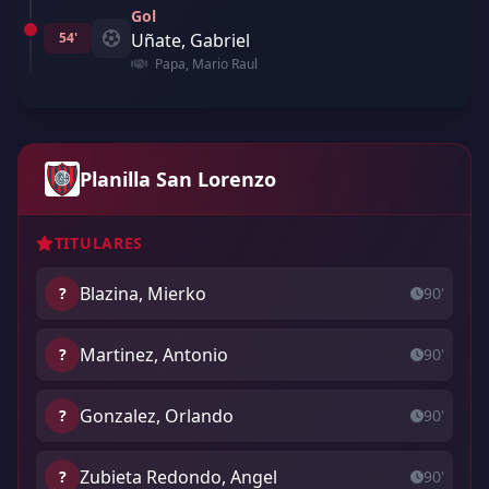
Gol
54'
Uñate, Gabriel
Papa, Mario Raul
Planilla San Lorenzo
TITULARES
Blazina, Mierko
?
90'
Martinez, Antonio
?
90'
Gonzalez, Orlando
?
90'
Zubieta Redondo, Angel
?
90'