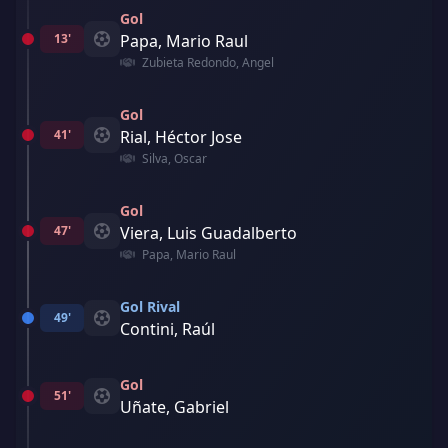
Gol
13'
Papa, Mario Raul
Zubieta Redondo, Angel
Gol
41'
Rial, Héctor Jose
Silva, Oscar
Gol
47'
Viera, Luis Guadalberto
Papa, Mario Raul
Gol Rival
49'
Contini, Raúl
Gol
51'
Uñate, Gabriel