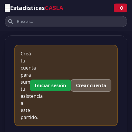
Estadísticas
CASLA
Creá
tu
cuenta
para
sumar
Iniciar sesión
Crear cuenta
tu
asistencia
a
este
partido.