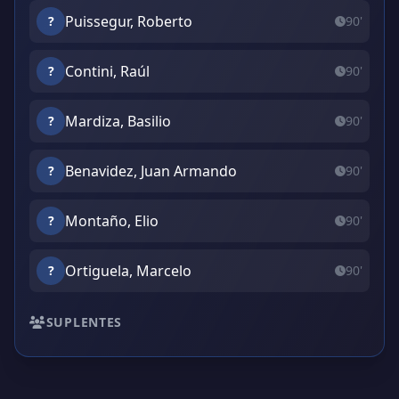
Puissegur, Roberto
?
90'
Contini, Raúl
?
90'
Mardiza, Basilio
?
90'
Benavidez, Juan Armando
?
90'
Montaño, Elio
?
90'
Ortiguela, Marcelo
?
90'
SUPLENTES