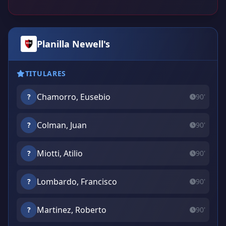
Planilla Newell's
TITULARES
Chamorro, Eusebio
?
90'
Colman, Juan
?
90'
Miotti, Atilio
?
90'
Lombardo, Francisco
?
90'
Martinez, Roberto
?
90'