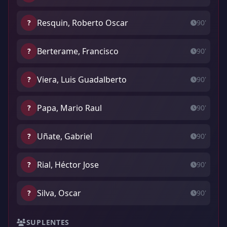
Resquin, Roberto Oscar
?
90'
Berterame, Francisco
?
90'
Viera, Luis Guadalberto
?
90'
Papa, Mario Raul
?
90'
Uñate, Gabriel
?
90'
Rial, Héctor Jose
?
90'
Silva, Oscar
?
90'
SUPLENTES