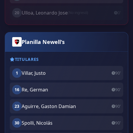
Ulloa, Leonardo Jose
20
0'
(No ingresó)
Planilla Newell's
TITULARES
Villar, Justo
1
90'
Re, German
16
90'
Aguirre, Gaston Damian
23
90'
Spolli, Nicolás
30
90'