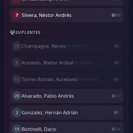
Silvera, Néstor Andrés
7
90'
SUPLENTES
Champagne, Nereo
12
0'
(No ingresó)
Acevedo, Walter Anibal
5
0'
(No ingresó)
Torres Roman, Aureliano
11
0'
(No ingresó)
Alvarado, Pablo Andrés
25
24'
Gonzalez, Hernán Adrián
2
1'
Bottinelli, Dario
15
24'