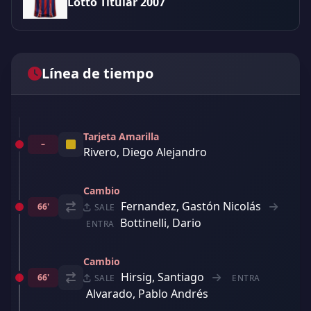
Lotto Titular 2007
Línea de tiempo
Tarjeta Amarilla
–
Rivero, Diego Alejandro
Cambio
Fernandez, Gastón Nicolás
66'
SALE
Bottinelli, Dario
ENTRA
Cambio
Hirsig, Santiago
66'
SALE
ENTRA
Alvarado, Pablo Andrés