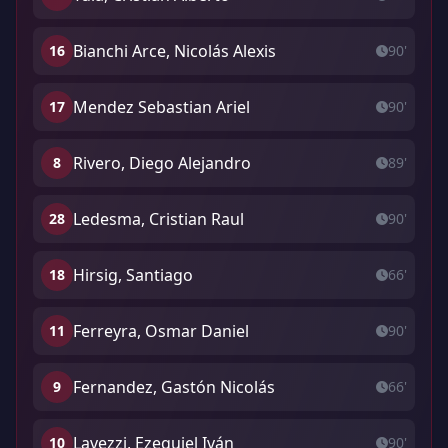
Bianchi Arce, Nicolás Alexis
16
90'
Mendez Sebastian Ariel
17
90'
Rivero, Diego Alejandro
8
89'
Ledesma, Cristian Raul
28
90'
Hirsig, Santiago
18
66'
Ferreyra, Osmar Daniel
11
90'
Fernandez, Gastón Nicolás
9
66'
Lavezzi, Ezequiel Iván
10
90'