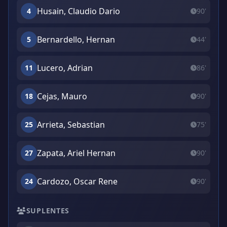
Husain, Claudio Dario
4
90'
Bernardello, Hernan
5
44'
Lucero, Adrian
11
86'
Cejas, Mauro
18
90'
Arrieta, Sebastian
25
75'
Zapata, Ariel Hernan
27
90'
Cardozo, Oscar Rene
24
90'
SUPLENTES