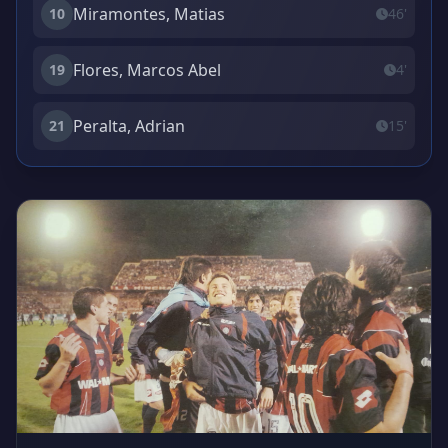
Miramontes, Matias
10
46'
Flores, Marcos Abel
19
4'
Peralta, Adrian
21
15'