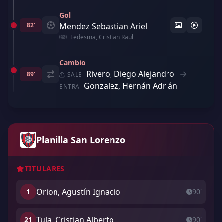
Gol
82'
Mendez Sebastian Ariel
Ledesma, Cristian Raul
Cambio
Rivero, Diego Alejandro
89'
SALE
Gonzalez, Hernán Adrián
ENTRA
Planilla San Lorenzo
TITULARES
Orion, Agustín Ignacio
1
90'
Tula, Cristian Alberto
21
90'