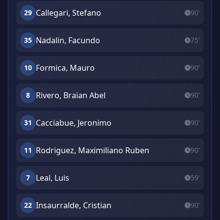
Callegari, Stefano
29
90'
Nadalin, Facundo
35
75'
Formica, Mauro
10
90'
Rivero, Braian Abel
8
90'
Cacciabue, Jeronimo
31
90'
Rodriguez, Maximiliano Ruben
11
90'
Leal, Luis
7
59'
Insaurralde, Cristian
22
90'