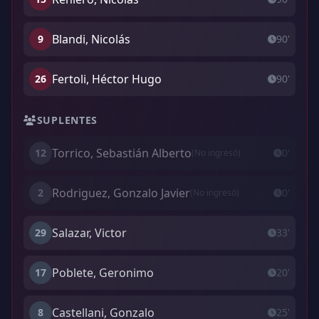
Blandi, Nicolás
9
90'
Fertoli, Héctor Hugo
26
90'
SUPLENTES
Torrico, Sebastián Alberto
12
0'
(No ingresó)
Rodriguez, Gonzalo Javier
2
0'
(No ingresó)
Salazar, Victor
29
33'
Poblete, Geronimo
17
20'
Castellani, Gonzalo
8
25'