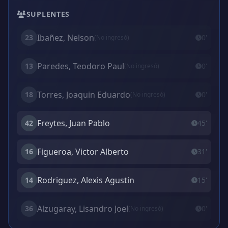
SUPLENTES
Ibañez, Nelson
23
0'
(No ingresó)
Paredes, Teodoro Paul
13
0'
(No ingresó)
Torres, Joaquin Eduardo
18
0'
(No ingresó)
Freytes, Juan Pablo
42
45'
Figueroa, Victor Alberto
16
31'
Rodriguez, Alexis Agustin
14
15'
Alzugaray, Lisandro Joel
36
0'
(No ingresó)