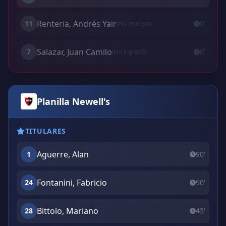
Renteria, Andrés Yair
11
0'
(No ingresó)
Salazar, Juan Camilo
7
0'
(No ingresó)
Planilla Newell's
TITULARES
Aguerre, Alan
1
90'
Fontanini, Fabricio
24
90'
Bittolo, Mariano
28
45'