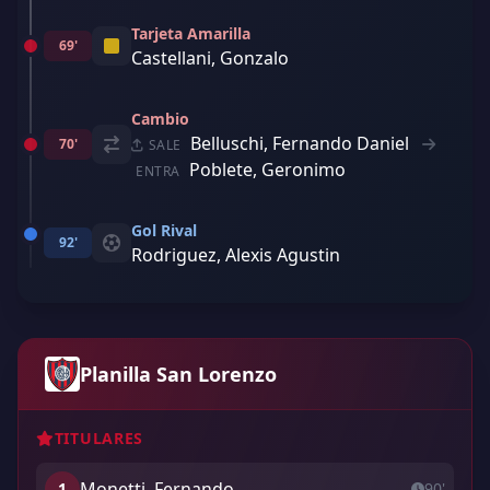
Tarjeta Amarilla
69'
Castellani, Gonzalo
Cambio
Belluschi, Fernando Daniel
70'
SALE
Poblete, Geronimo
ENTRA
Gol Rival
92'
Rodriguez, Alexis Agustin
Planilla San Lorenzo
TITULARES
Monetti, Fernando
1
90'