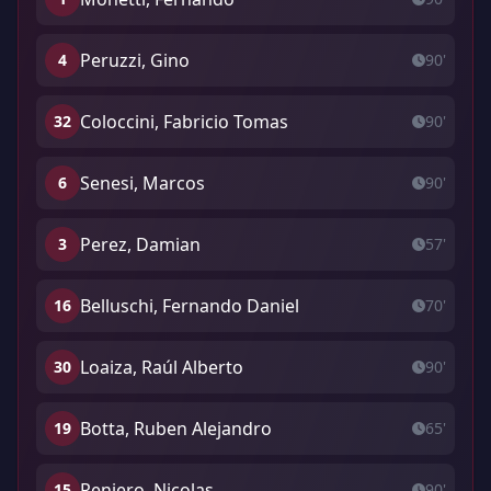
Peruzzi, Gino
4
90'
Coloccini, Fabricio Tomas
32
90'
Senesi, Marcos
6
90'
Perez, Damian
3
57'
Belluschi, Fernando Daniel
16
70'
Loaiza, Raúl Alberto
30
90'
Botta, Ruben Alejandro
19
65'
Reniero, Nicolas
15
90'