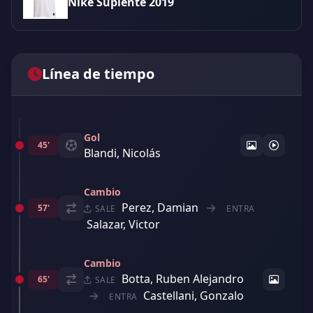
Nike Suplente 2019
Línea de tiempo
Gol
45'
Blandi, Nicolás
Cambio
Perez, Damian
57'
SALE
ENTRA
Salazar, Victor
Cambio
Botta, Ruben Alejandro
65'
SALE
Castellani, Gonzalo
ENTRA