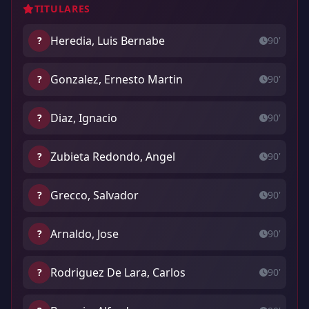
TITULARES
Heredia, Luis Bernabe
?
90'
Gonzalez, Ernesto Martin
?
90'
Diaz, Ignacio
?
90'
Zubieta Redondo, Angel
?
90'
Grecco, Salvador
?
90'
Arnaldo, Jose
?
90'
Rodriguez De Lara, Carlos
?
90'