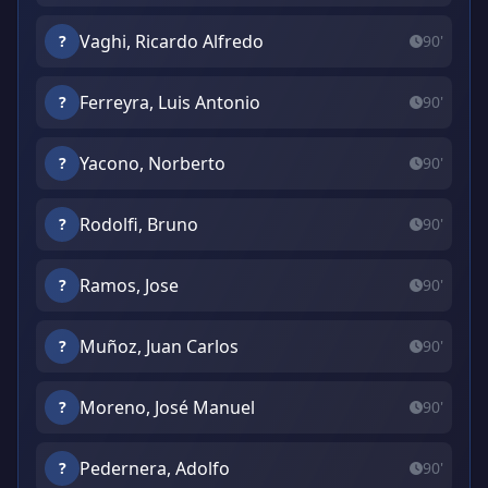
Vaghi, Ricardo Alfredo
?
90'
Ferreyra, Luis Antonio
?
90'
Yacono, Norberto
?
90'
Rodolfi, Bruno
?
90'
Ramos, Jose
?
90'
Muñoz, Juan Carlos
?
90'
Moreno, José Manuel
?
90'
Pedernera, Adolfo
?
90'