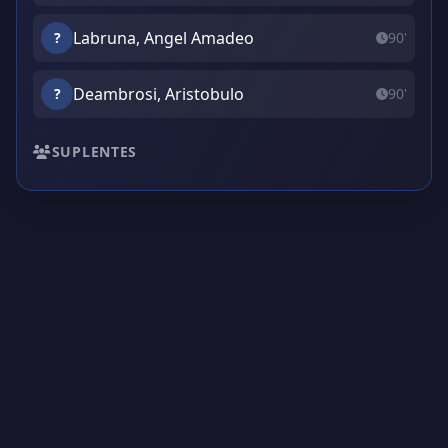
Labruna, Angel Amadeo
?
90'
Deambrosi, Aristobulo
?
90'
SUPLENTES