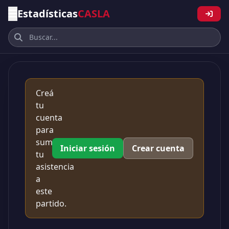
Estadísticas
CASLA
Creá
tu
cuenta
para
sumar
Iniciar sesión
Crear cuenta
tu
asistencia
a
este
partido.