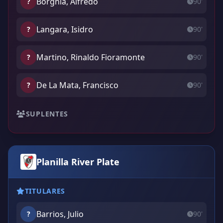
Borgnia, Alfredo
?
90'
Langara, Isidro
?
90'
Martino, Rinaldo Fioramonte
?
90'
De La Mata, Francisco
?
90'
SUPLENTES
Planilla River Plate
TITULARES
Barrios, Julio
?
90'