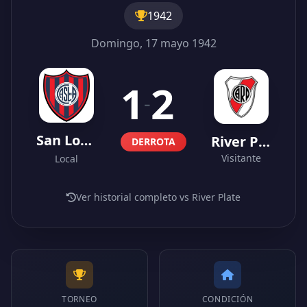
1942
Domingo, 17 mayo 1942
1
2
-
San Lorenzo
River Plate
DERROTA
Visitante
Local
Ver historial completo vs River Plate
TORNEO
CONDICIÓN