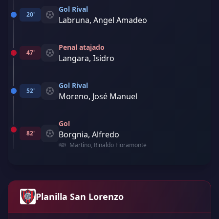
Gol Rival
20'
Labruna, Angel Amadeo
Penal atajado
47'
Langara, Isidro
Gol Rival
52'
Moreno, José Manuel
Gol
82'
Borgnia, Alfredo
Martino, Rinaldo Fioramonte
Planilla San Lorenzo