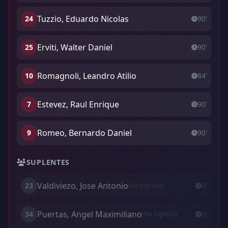
Tuzzio, Eduardo Nicolas
24
90'
Erviti, Walter Daniel
25
90'
Romagnoli, Leandro Atilio
10
84'
Estevez, Raul Enrique
7
90'
Romeo, Bernardo Daniel
9
90'
SUPLENTES
Valdiviezo, Jose Antonio
23
0'
(No ingresó)
Puertas, Angel Maximiliano
34
0'
(No ingresó)