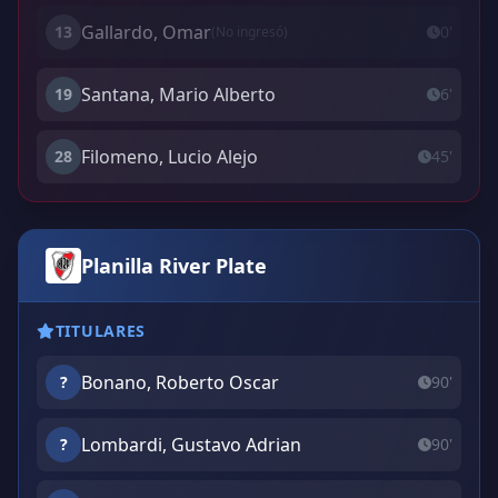
Gallardo, Omar
13
0'
(No ingresó)
Santana, Mario Alberto
19
6'
Filomeno, Lucio Alejo
28
45'
Planilla River Plate
TITULARES
Bonano, Roberto Oscar
?
90'
Lombardi, Gustavo Adrian
?
90'