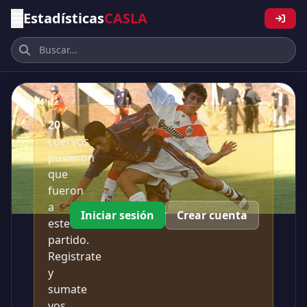
Estadísticas
CASLA
20
cuervos
pusieron
que
fueron
a
Iniciar sesión
Crear cuenta
este
partido.
Registrate
y
sumate
vos.