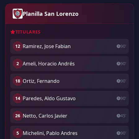
Planilla San Lorenzo
TITULARES
Ramirez, Jose Fabian
12
90'
Ameli, Horacio Andrés
2
90'
Ortiz, Fernando
18
90'
Paredes, Aldo Gustavo
14
90'
Netto, Carlos Javier
26
45'
Michelini, Pablo Andres
5
90'