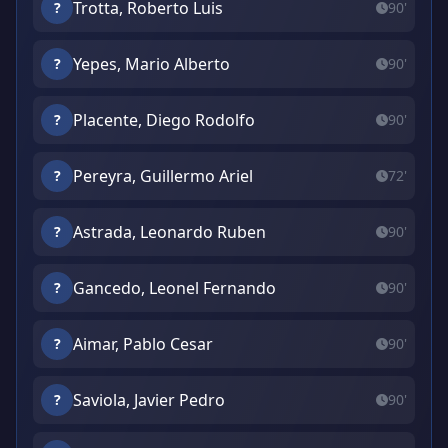
Trotta, Roberto Luis
?
90'
Yepes, Mario Alberto
?
90'
Placente, Diego Rodolfo
?
90'
Pereyra, Guillermo Ariel
?
72'
Astrada, Leonardo Ruben
?
90'
Gancedo, Leonel Fernando
?
90'
Aimar, Pablo Cesar
?
90'
Saviola, Javier Pedro
?
90'