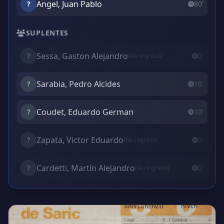
Angel, Juan Pablo
?
80'
SUPLENTES
Sessa, Gaston Alejandro
?
0'
(No ingresó)
Sarabia, Pedro Alcides
?
18'
Coudet, Eduardo German
?
10'
Zapata, Victor Eduardo
?
0'
(No ingresó)
Cardetti, Martín Alejandro
?
0'
(No ingresó)