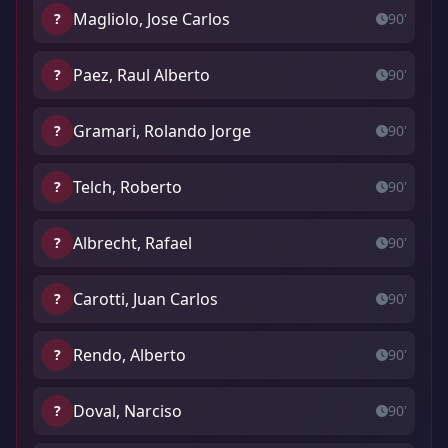
Magliolo, Jose Carlos
?
90'
Paez, Raul Alberto
?
90'
Gramari, Rolando Jorge
?
90'
Telch, Roberto
?
90'
Albrecht, Rafael
?
90'
Carotti, Juan Carlos
?
90'
Rendo, Alberto
?
90'
Doval, Narciso
?
90'