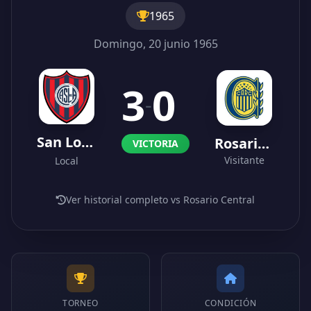
1965
Domingo, 20 junio 1965
3
0
-
San Lorenzo
Rosario Central
VICTORIA
Visitante
Local
Ver historial completo vs Rosario Central
TORNEO
CONDICIÓN