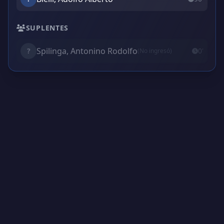
SUPLENTES
Spilinga, Antonino Rodolfo
?
0'
(No ingresó)
Creado por Encantadistica | Versión 2.01308