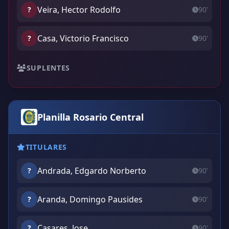
Veira, Hector Rodolfo
?
90'
Casa, Victorio Francisco
?
90'
SUPLENTES
Planilla Rosario Central
TITULARES
Andrada, Edgardo Norberto
?
90'
Aranda, Domingo Pausides
?
90'
Casares, Jose
?
90'