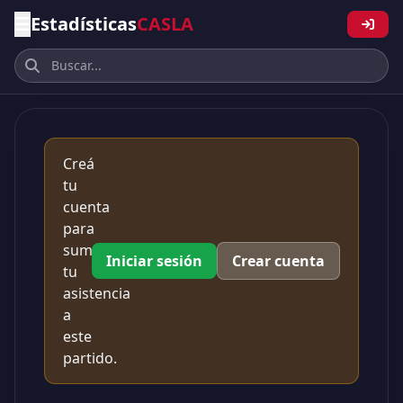
Estadísticas
CASLA
Creá
tu
cuenta
para
sumar
Iniciar sesión
Crear cuenta
tu
asistencia
a
este
partido.