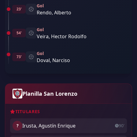
Gol
23'
Rendo, Alberto
Gol
54'
Veira, Hector Rodolfo
Gol
73'
Doval, Narciso
Planilla San Lorenzo
TITULARES
Irusta, Agustín Enrique
?
90'