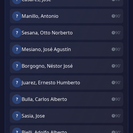
Manillo, Antonio
?
90'
Sesana, Otto Norberto
?
90'
Mesiano, José Agustín
?
90'
Borgogno, Néstor José
?
90'
Juarez, Ernesto Humberto
?
90'
Bulla, Carlos Alberto
?
90'
Sasia, Jose
?
90'
Bielli, Adolfo Alberto
?
90'