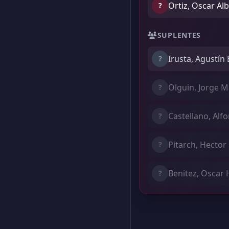
Ortiz, Oscar Al
?
SUPLENTES
Irusta, Agustín
?
Olguin, Jorge M
?
Castellano, Alf
?
Pitarch, Hector
?
Benitez, Oscar 
?