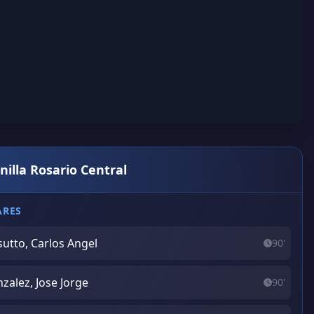
nilla Rosario Central
ARES
sutto, Carlos Angel
90'
zalez, Jose Jorge
90'