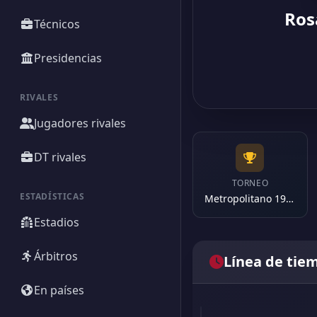
Ros
Técnicos
Presidencias
RIVALES
Jugadores rivales
DT rivales
TORNEO
ESTADÍSTICAS
Metropolitano 1975
Estadios
Árbitros
Línea de tie
En países