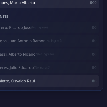
pes, Mario Alberto
90'
NTES
rero, Ricardo Jose
0'
(No ingresó)
gos, Juan Antonio Ramon
0'
(No ingresó)
assi, Alberto Nicanor
0'
(No ingresó)
eres, Julio Eduardo
0'
(No ingresó)
aletto, Osvaldo Raul
8'