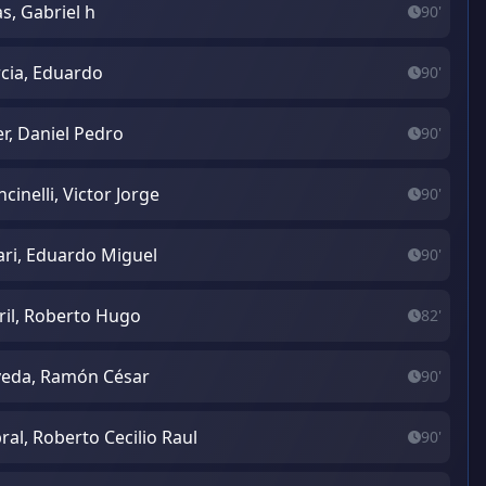
as, Gabriel h
90'
cia, Eduardo
90'
ler, Daniel Pedro
90'
cinelli, Victor Jorge
90'
ari, Eduardo Miguel
90'
ril, Roberto Hugo
82'
eda, Ramón César
90'
ral, Roberto Cecilio Raul
90'