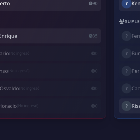
berto
Kem
90'
?
SUPLE
 Enrique
Fer
35'
?
ario
Bur
0'
?
(No ingresó)
onso
Per
0'
?
(No ingresó)
 Osvaldo
Cac
0'
?
(No ingresó)
Horacio
Ris
0'
?
(No ingresó)