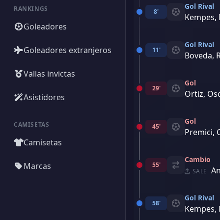
Gol Rival
RANKINGS
8'
Kempes, 
Goleadores
Gol Rival
Goleadores extranjeros
11'
Boveda, 
Vallas invictas
Gol
29'
Ortiz, Os
Asistidores
Gol
CAMISETAS
45'
Premici, 
Camisetas
Cambio
Marcas
55'
An
SALE
Gol Rival
58'
Kempes, 