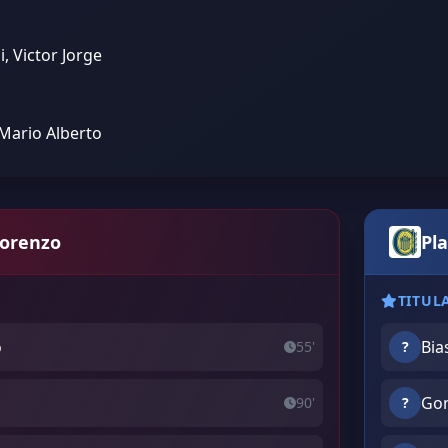
i, Victor Jorge
Mario Alberto
Lorenzo
Pla
TITUL
o
Bia
55'
?
Gon
90'
?