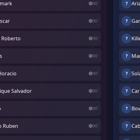
ismark
Ari
90'
?
Oscar
Gar
90'
?
o Roberto
Kil
90'
?
s
Man
90'
?
Horacio
Sol
90'
?
ique Salvador
Car
90'
?
o
Bov
90'
?
o Ruben
Cab
90'
?