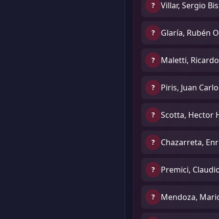
Villar, Sergio B
?
Glaría, Rubén 
?
Maletti, Ricard
?
Piris, Juan Carlo
?
Scotta, Hector 
?
Chazarreta, Enr
?
Premici, Claudi
?
Mendoza, Mari
?