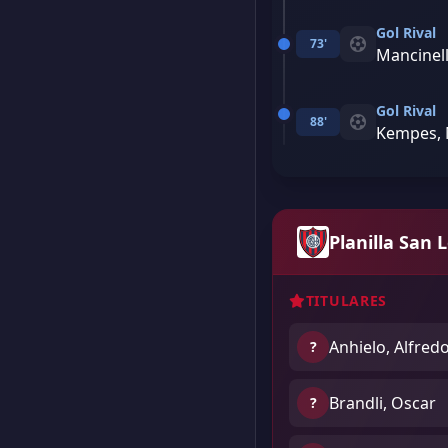
Gol Rival
73'
Mancinell
Gol Rival
88'
Kempes, 
Planilla San 
TITULARES
Anhielo, Alfred
?
Brandli, Oscar
?