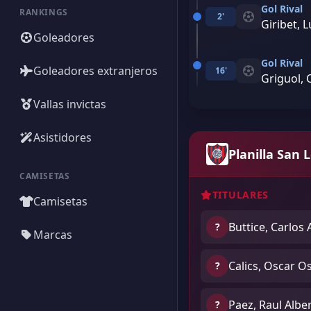
Gol Rival
RANKINGS
2'
Giribet, L
Goleadores
Gol Rival
Goleadores extranjeros
16'
Griguol, 
Vallas invictas
Asistidores
Planilla San 
CAMISETAS
TITULARES
Camisetas
Buttice, Carlos 
?
Marcas
Calics, Oscar O
?
Paez, Raul Albe
?