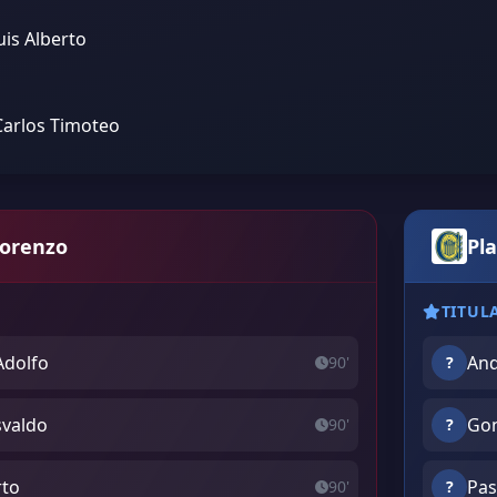
uis Alberto
Carlos Timoteo
Lorenzo
Pla
TITUL
Adolfo
And
90'
?
svaldo
Gon
90'
?
rto
Pas
90'
?