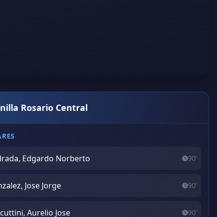
nilla Rosario Central
ARES
rada, Edgardo Norberto
90'
zalez, Jose Jorge
90'
cuttini, Aurelio Jose
90'