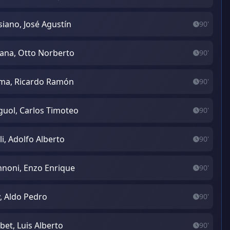
iano, José Agustín
90'
ana, Otto Norberto
90'
ma, Ricardo Ramón
90'
guol, Carlos Timoteo
90'
lli, Adolfo Alberto
90'
noni, Enzo Enrique
90'
, Aldo Pedro
90'
ibet, Luis Alberto
90'