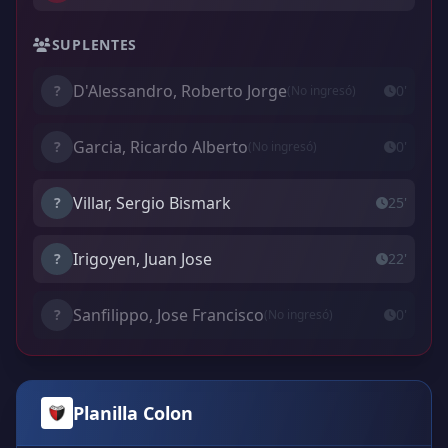
SUPLENTES
D'Alessandro, Roberto Jorge
?
0'
(No ingresó)
Garcia, Ricardo Alberto
?
0'
(No ingresó)
Villar, Sergio Bismark
?
25'
Irigoyen, Juan Jose
?
22'
Sanfilippo, Jose Francisco
?
0'
(No ingresó)
Planilla Colon