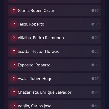
Glaría, Rubén Oscar
?
90'
Telch, Roberto
?
90'
Villalba, Pedro Raimundo
?
90'
Scotta, Hector Horacio
?
65'
Esposito, Roberto
?
90'
Ayala, Rubén Hugo
?
90'
Chazarreta, Enrique Salvador
?
90'
Veglio, Carlos Jose
?
68'