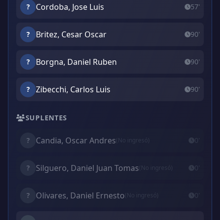
Cordoba, Jose Luis
?
57'
Britez, Cesar Oscar
?
90'
Borgna, Daniel Ruben
?
90'
Zibecchi, Carlos Luis
?
90'
SUPLENTES
Candia, Oscar Andres
?
0'
(No ingresó)
Silguero, Daniel Juan Tomas
?
0'
(No ingresó)
Olivares, Daniel Ernesto
?
0'
(No ingresó)