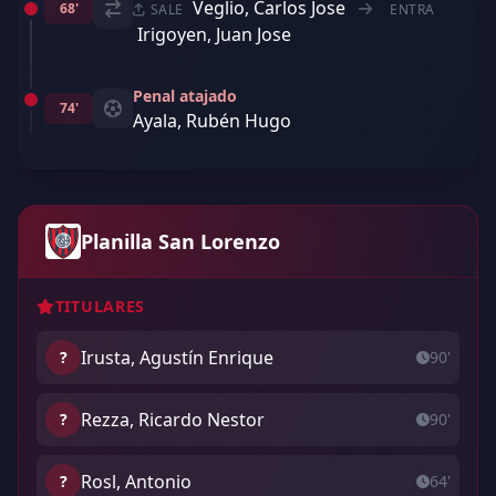
Veglio, Carlos Jose
68'
SALE
ENTRA
Irigoyen, Juan Jose
Penal atajado
74'
Ayala, Rubén Hugo
Planilla San Lorenzo
TITULARES
Irusta, Agustín Enrique
?
90'
Rezza, Ricardo Nestor
?
90'
Rosl, Antonio
?
64'