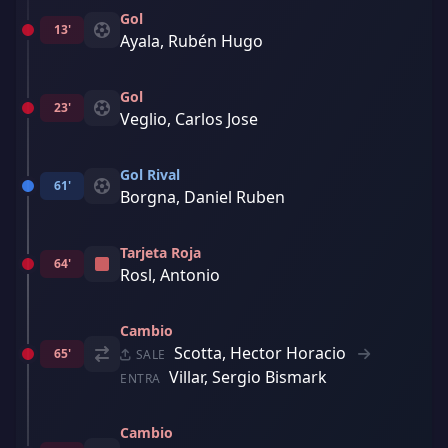
Gol
13'
Ayala, Rubén Hugo
Gol
23'
Veglio, Carlos Jose
Gol Rival
61'
Borgna, Daniel Ruben
Tarjeta Roja
64'
Rosl, Antonio
Cambio
Scotta, Hector Horacio
65'
SALE
Villar, Sergio Bismark
ENTRA
Cambio