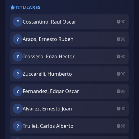
TITULARES
Costantino, Raul Oscar
?
90'
Araos, Ernesto Ruben
?
90'
Trossero, Enzo Hector
?
90'
Zuccarelli, Humberto
?
90'
Fernandez, Edgar Oscar
?
90'
Alvarez, Ernesto Juan
?
90'
Trullet, Carlos Alberto
?
68'