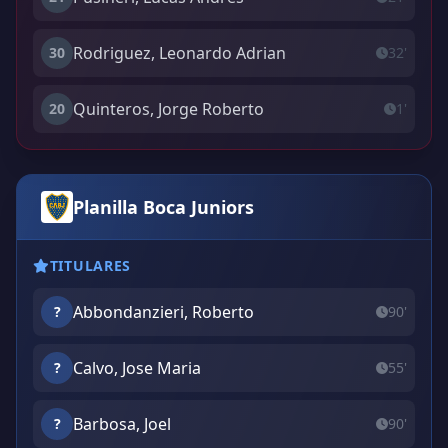
Rodriguez, Leonardo Adrian
30
32'
Quinteros, Jorge Roberto
20
1'
Planilla Boca Juniors
TITULARES
Abbondanzieri, Roberto
?
90'
Calvo, Jose Maria
?
55'
Barbosa, Joel
?
90'