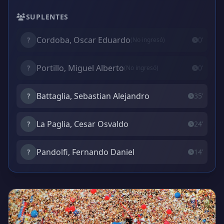
SUPLENTES
Cordoba, Oscar Eduardo
?
0'
(No ingresó)
Portillo, Miguel Alberto
?
0'
(No ingresó)
Battaglia, Sebastian Alejandro
?
35'
La Paglia, Cesar Osvaldo
?
24'
Pandolfi, Fernando Daniel
?
14'