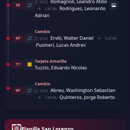
Romagnoli, Leandro Atilio
SALE
58'
Rodriguez, Leonardo
ENTRA
Adrian
Cambio
Erviti, Walter Daniel
69'
SALE
ENTRA
Pusineri, Lucas Andres
Tarjeta Amarilla
71'
Tuzzio, Eduardo Nicolas
Cambio
Abreu, Washington Sebastian
90'
SALE
Quinteros, Jorge Roberto
ENTRA
Planilla San Lorenzo