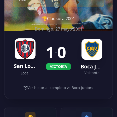
Clausura 2001
Domingo, 27 mayo 2001
1
0
-
San Lorenzo
Boca Juniors
VICTORIA
Visitante
Local
Ver historial completo vs Boca Juniors