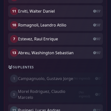
Erviti, Walter Daniel
11
69'
Romagnoli, Leandro Atilio
10
58'
Estevez, Raul Enrique
7
90'
Abreu, Washington Sebastian
13
90'
SUPLENTES
Campagnuolo, Gustavo Jorge
1
0'
(No ingresó)
Morel Rodriguez, Claudio
(No
3
0'
ingresó)
Marcelo
Pusineri, Lucas Andres
21
21'