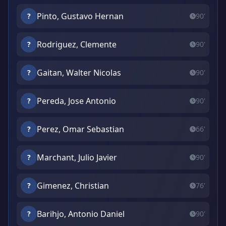
Pinto, Gustavo Hernan
?
90'
Rodriguez, Clemente
?
90'
Gaitan, Walter Nicolas
?
90'
Pereda, Jose Antonio
?
90'
Perez, Omar Sebastian
?
66'
Marchant, Julio Javier
?
90'
Gimenez, Christian
?
76'
Barihjo, Antonio Daniel
?
90'