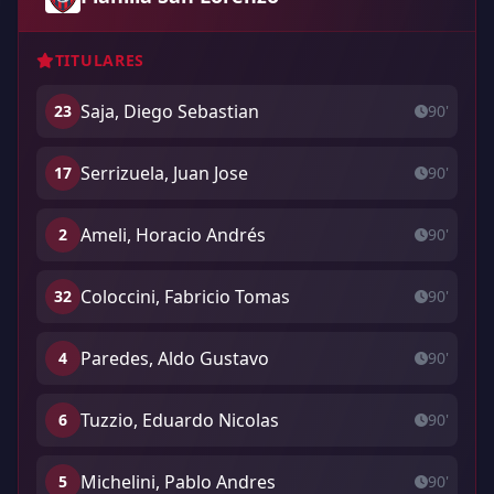
TITULARES
Saja, Diego Sebastian
23
90'
Serrizuela, Juan Jose
17
90'
Ameli, Horacio Andrés
2
90'
Coloccini, Fabricio Tomas
32
90'
Paredes, Aldo Gustavo
4
90'
Tuzzio, Eduardo Nicolas
6
90'
Michelini, Pablo Andres
5
90'