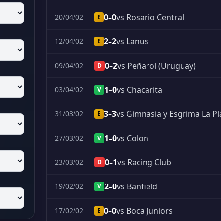
0–0
vs Rosario Central
20/04/02
E
2–2
vs Lanus
12/04/02
E
0–2
vs Peñarol (Uruguay)
09/04/02
D
1–0
vs Chacarita
03/04/02
V
3–3
vs Gimnasia y Esgrima La Pl
31/03/02
E
1–0
vs Colon
27/03/02
V
0–1
vs Racing Club
23/03/02
D
2–0
vs Banfield
19/02/02
V
0–0
vs Boca Juniors
17/02/02
E