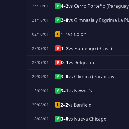
4–2
vs Cerro Porteño (Paraguay
25/10/01
V
2–0
vs Gimnasia y Esgrima La Pl
21/10/01
V
1–1
vs Colon
02/10/01
E
1–2
vs Flamengo (Brasil)
27/09/01
D
0–1
vs Belgrano
22/09/01
D
3–0
vs Olimpia (Paraguay)
20/09/01
V
3–1
vs Newell's
15/09/01
V
2–2
vs Banfield
29/08/01
E
3–0
vs Nueva Chicago
18/08/01
V