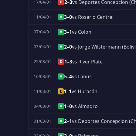
2–3
vs Deportes Concepcion (Ch
17/04/01
D
3–0
vs Rosario Central
11/04/01
V
3–1
vs Colon
07/04/01
V
2–0
vs Jorge Wilstermann (Bolivi
03/04/01
V
1–3
vs River Plate
25/03/01
D
5–4
vs Lanus
16/03/01
V
1–1
vs Huracán
11/03/01
E
1–0
vs Almagro
04/03/01
V
2–1
vs Deportes Concepcion (Ch
01/03/01
V
23/02/01
V