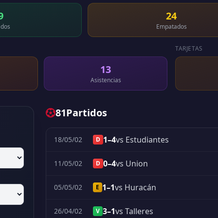
9
24
dos
Empatados
TARJETAS
13
Asistencias
81
Partidos
1–4
vs Estudiantes
18/05/02
D
0–4
vs Union
11/05/02
D
1–1
vs Huracán
05/05/02
E
3–1
vs Talleres
26/04/02
V