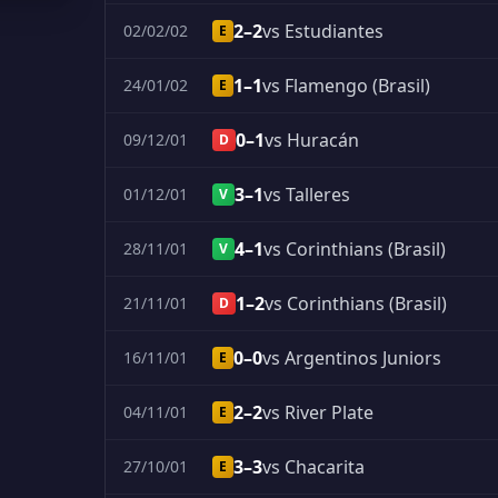
2–2
vs Estudiantes
02/02/02
E
1–1
vs Flamengo (Brasil)
24/01/02
E
0–1
vs Huracán
09/12/01
D
3–1
vs Talleres
01/12/01
V
4–1
vs Corinthians (Brasil)
28/11/01
V
1–2
vs Corinthians (Brasil)
21/11/01
D
0–0
vs Argentinos Juniors
16/11/01
E
2–2
vs River Plate
04/11/01
E
3–3
vs Chacarita
27/10/01
E