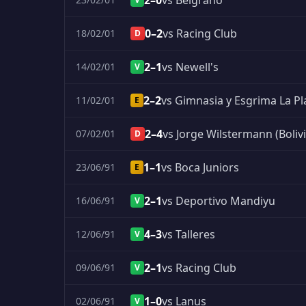
2–0
vs Belgrano
0–2
vs Racing Club
18/02/01
D
2–1
vs Newell's
14/02/01
V
2–2
vs Gimnasia y Esgrima La Pl
11/02/01
E
2–4
vs Jorge Wilstermann (Bolivi
07/02/01
D
1–1
vs Boca Juniors
23/06/91
E
2–1
vs Deportivo Mandiyu
16/06/91
V
4–3
vs Talleres
12/06/91
V
2–1
vs Racing Club
09/06/91
V
1–0
vs Lanus
02/06/91
V