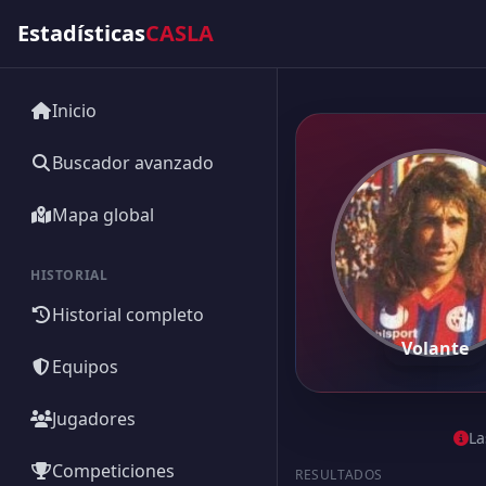
Estadísticas
CASLA
Inicio
Buscador avanzado
Mapa global
HISTORIAL
Historial completo
Volante
Equipos
Jugadores
La
Competiciones
RESULTADOS