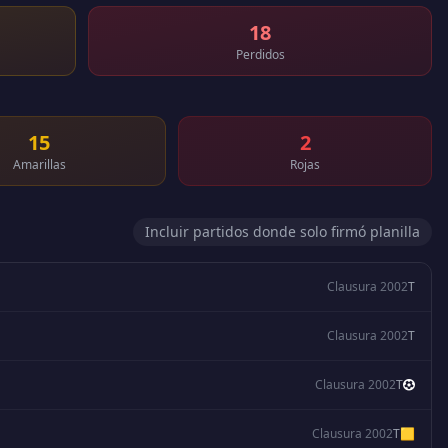
18
Perdidos
15
2
Amarillas
Rojas
Incluir partidos donde solo firmó planilla
Clausura 2002
T
Clausura 2002
T
Clausura 2002
T
Clausura 2002
T
🟨