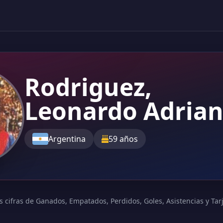
Rodriguez,
Leonardo Adria
Argentina
59 años
s cifras de Ganados, Empatados, Perdidos, Goles, Asistencias y Tarje