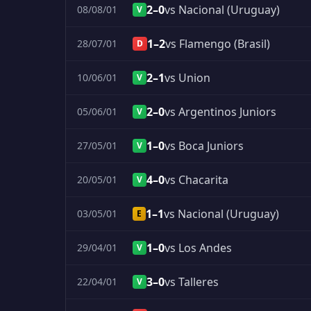
2–0
vs Nacional (Uruguay)
08/08/01
V
1–2
vs Flamengo (Brasil)
28/07/01
D
2–1
vs Union
10/06/01
V
2–0
vs Argentinos Juniors
05/06/01
V
1–0
vs Boca Juniors
27/05/01
V
4–0
vs Chacarita
20/05/01
V
1–1
vs Nacional (Uruguay)
03/05/01
E
1–0
vs Los Andes
29/04/01
V
3–0
vs Talleres
22/04/01
V