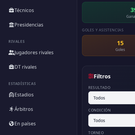
3
Técnicos
Gana
Presidencias
GOLES Y ASISTENCIAS
RIVALES
15
Goles
Jugadores rivales
DT rivales
Filtros
ESTADÍSTICAS
RESULTADO
Estadios
Árbitros
CONDICIÓN
En países
TORNEO