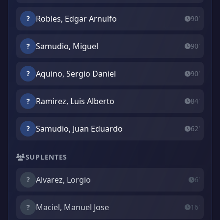
Robles, Edgar Arnulfo
?
90'
Samudio, Miguel
?
90'
Aquino, Sergio Daniel
?
90'
Ramirez, Luis Alberto
?
84'
Samudio, Juan Eduardo
?
62'
SUPLENTES
Alvarez, Lorgio
?
6'
Maciel, Manuel Jose
?
16'