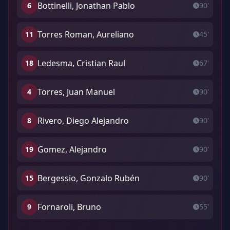
Bottinelli, Jonathan Pablo
6
90'
Torres Roman, Aureliano
11
45'
Ledesma, Cristian Raul
18
67'
Torres, Juan Manuel
4
90'
Rivero, Diego Alejandro
8
90'
Gomez, Alejandro
19
90'
Bergessio, Gonzalo Rubén
15
90'
Fornaroli, Bruno
9
55'