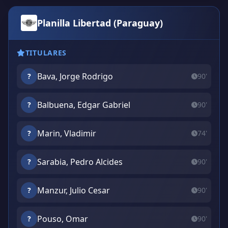
Planilla Libertad (Paraguay)
TITULARES
Bava, Jorge Rodrigo
?
90'
Balbuena, Edgar Gabriel
?
90'
Marin, Vladimir
?
74'
Sarabia, Pedro Alcides
?
90'
Manzur, Julio Cesar
?
90'
Pouso, Omar
?
90'