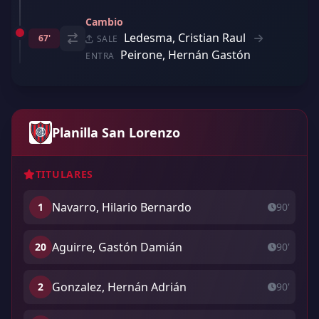
Cambio
Ledesma, Cristian Raul
67'
SALE
Peirone, Hernán Gastón
ENTRA
Planilla San Lorenzo
TITULARES
Navarro, Hilario Bernardo
1
90'
Aguirre, Gastón Damián
20
90'
Gonzalez, Hernán Adrián
2
90'