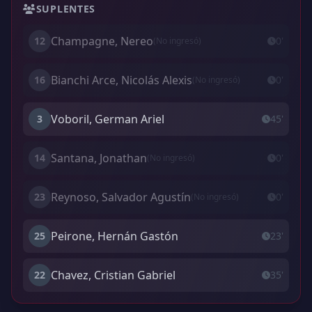
SUPLENTES
Champagne, Nereo
12
0'
(No ingresó)
Bianchi Arce, Nicolás Alexis
16
0'
(No ingresó)
Voboril, German Ariel
3
45'
Santana, Jonathan
14
0'
(No ingresó)
Reynoso, Salvador Agustín
23
0'
(No ingresó)
Peirone, Hernán Gastón
25
23'
Chavez, Cristian Gabriel
22
35'