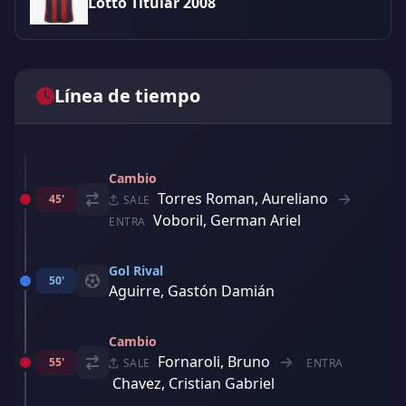
Lotto Titular 2008
Línea de tiempo
Cambio
Torres Roman, Aureliano
45'
SALE
Voboril, German Ariel
ENTRA
Gol Rival
50'
Aguirre, Gastón Damián
Cambio
Fornaroli, Bruno
55'
SALE
ENTRA
Chavez, Cristian Gabriel