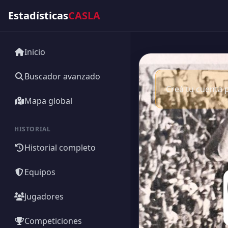
Estadísticas
CASLA
Inicio
Buscador avanzado
Creá tu cuenta p
Mapa global
HISTORIAL
Historial completo
Equipos
Jugadores
Competiciones