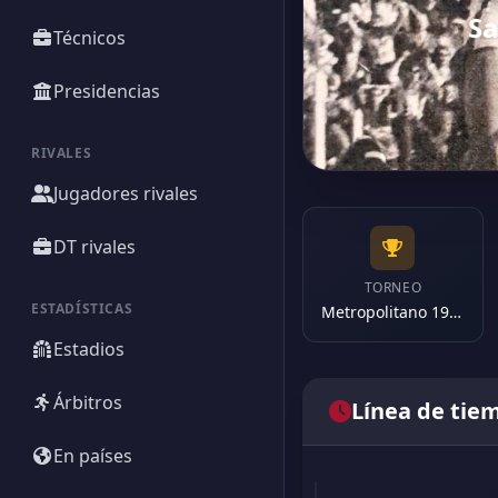
Sa
Técnicos
Presidencias
RIVALES
Jugadores rivales
DT rivales
TORNEO
ESTADÍSTICAS
Metropolitano 1971
Estadios
Árbitros
Línea de tie
En países