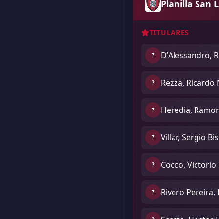
Planilla San 
TITULARES
D'Alessandro, R
?
Rezza, Ricardo 
?
Heredia, Ramo
?
Villar, Sergio B
?
Cocco, Victorio
?
Rivero Pereira,
?