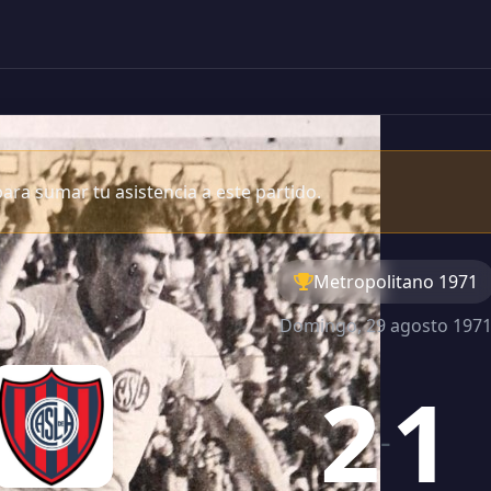
ara sumar tu asistencia a este partido.
Metropolitano 1971
Domingo, 29 agosto 197
2
1
-