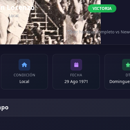
n Lorenzo
VICTORIA
Local
Ver historial completo vs Newe
CONDICIÓN
FECHA
D
Local
29 Ago 1971
mpo