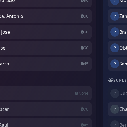
Horacio
Mon
90'
?
da, Antonio
Zan
90'
?
 Jose
Bra
90'
?
ose
Obb
90'
?
berto
San
45'
?
SUPLE
Ded
None'
?
Oscar
Cha
78'
?
Raul
Ber
45'
?