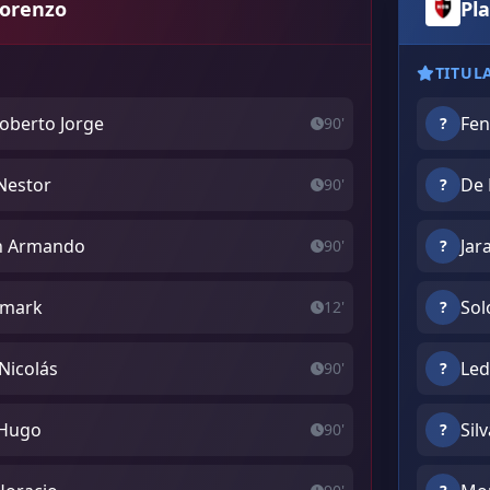
Lorenzo
Pla
TITUL
oberto Jorge
Fen
90'
?
Nestor
De 
90'
?
n Armando
Jar
90'
?
ismark
Sol
12'
?
 Nicolás
Led
90'
?
 Hugo
Sil
90'
?