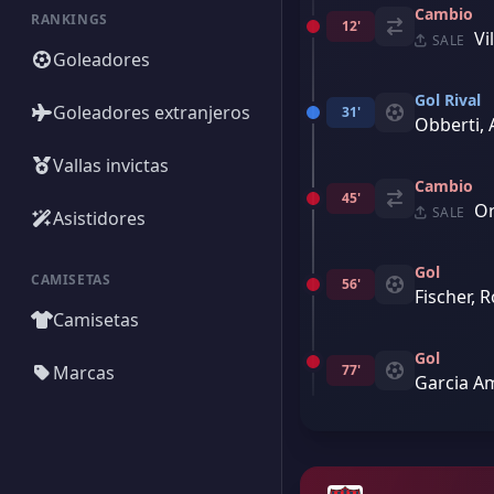
Cambio
RANKINGS
12'
Vi
SALE
Goleadores
Gol Rival
Goleadores extranjeros
31'
Obberti,
Vallas invictas
Cambio
45'
Or
SALE
Asistidores
Gol
CAMISETAS
56'
Fischer, 
Camisetas
Gol
Marcas
77'
Garcia A