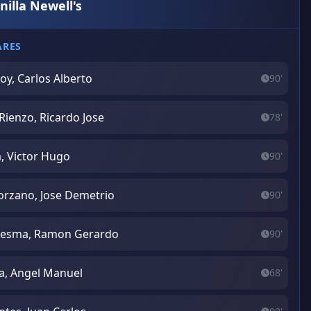
nilla Newell's
ARES
oy, Carlos Alberto
90'
Rienzo, Ricardo Jose
78'
a, Victor Hugo
90'
orzano, Jose Demetrio
90'
esma, Ramon Gerardo
90'
va, Angel Manuel
68'