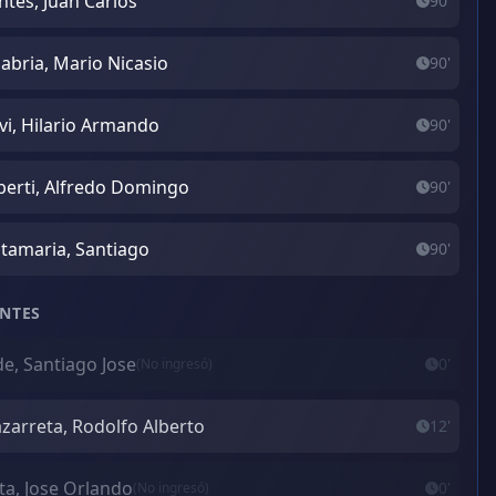
tes, Juan Carlos
90'
abria, Mario Nicasio
90'
vi, Hilario Armando
90'
erti, Alfredo Domingo
90'
tamaria, Santiago
90'
NTES
e, Santiago Jose
0'
(No ingresó)
zarreta, Rodolfo Alberto
12'
ta, Jose Orlando
0'
(No ingresó)