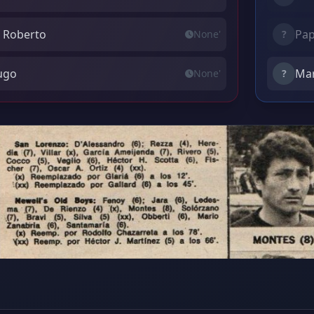
o Roberto
Pap
None'
?
ugo
Mar
None'
?