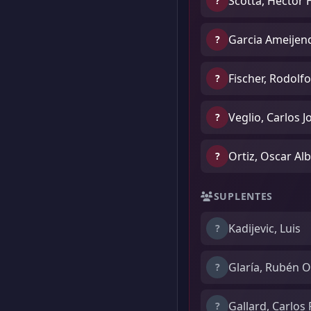
Scotta, Hector 
?
Garcia Ameijen
?
Fischer, Rodolfo
?
Veglio, Carlos J
?
Ortiz, Oscar Al
?
SUPLENTES
Kadijevic, Luis
?
Glaría, Rubén 
?
Gallard, Carlos 
?