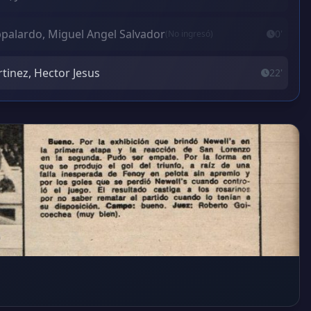
palardo, Miguel Angel Salvador
0'
(No ingresó)
tinez, Hector Jesus
22'