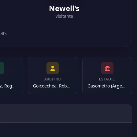
Newell's
Visitante
ll's
T
ÁRBITRO
ESTADIO
Dominguez, Rogelio Antonio
Goicoechea, Roberto
Gasometro (Argentina)