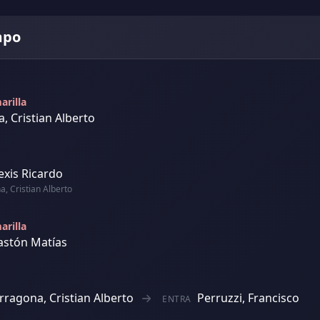
mpo
arilla
, Cristian Alberto
lexis Ricardo
, Cristian Alberto
arilla
astón Matías
rragona, Cristian Alberto
Perruzzi, Francisco
ENTRA