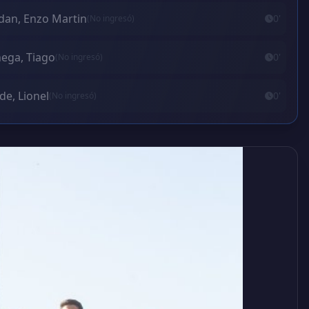
dan, Enzo Martin
0'
(No ingresó)
ega, Tiago
0'
(No ingresó)
de, Lionel
0'
(No ingresó)