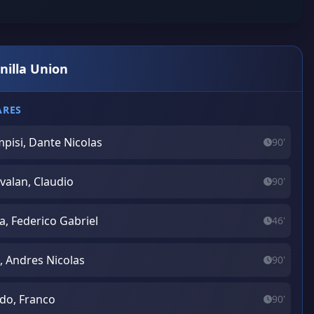
nilla Union
ARES
pisi, Dante Nicolas
90'
valan, Claudio
90'
a, Federico Gabriel
46'
, Andres Nicolas
90'
do, Franco
90'