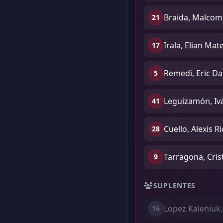
Braida, Malcom
21
Irala, Elian Mat
17
Remedi, Eric Da
5
Leguizamón, Iv
41
Cuello, Alexis R
28
Tarragona, Cris
9
SUPLENTES
Lopez Kaleniuk
16