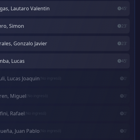
gas, Lautaro Valentin
45'
ero, Simon
23'
ales, Gonzalo Javier
23'
ba, Lucas
45'
li, Lucas Joaquin
0'
(No ingresó)
ren, Miguel
0'
(No ingresó)
fini, Rafael
0'
(No ingresó)
ueña, Juan Pablo
0'
(No ingresó)