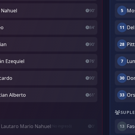
 Nahuel
Mos
90'
5
eo
Del
84'
11
ian
Pit
90'
28
án Ezequiel
Lun
76'
7
icardo
Dom
90'
30
tian Alberto
Ors
61'
33
SUPLE
, Lautaro Mario Nahuel
Fas
0'
13
(No ingresó)