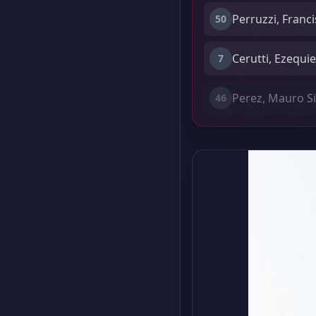
Perruzzi, Franc
50
Cerutti, Ezequi
7
Perez, Mauro 
46