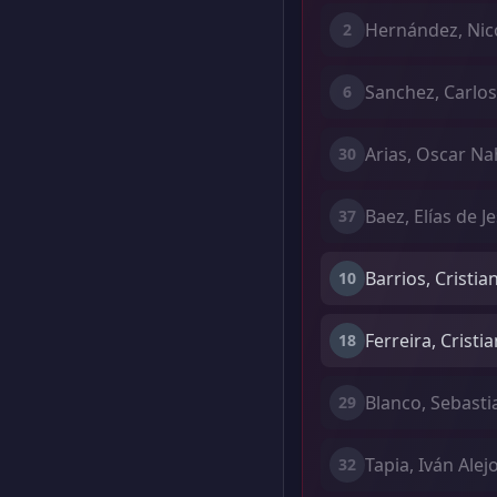
Hernández, Nic
2
Sanchez, Carlos
6
Arias, Oscar Na
30
Baez, Elías de J
37
Barrios, Cristi
10
Ferreira, Cristi
18
Blanco, Sebasti
29
Tapia, Iván Alej
32