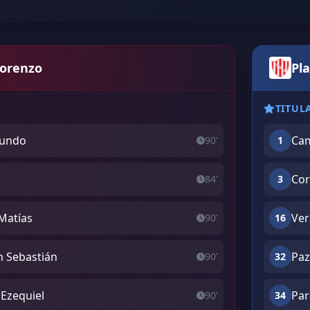
Lorenzo
Pla
TITUL
cundo
Cam
90'
1
Cor
84'
3
Matías
Ver
90'
16
 Sebastián
Paz
90'
32
 Ezequiel
Par
90'
34