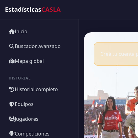
Estadísticas
CASLA
Inicio
Buscador avanzado
Creá tu cuenta p
Mapa global
HISTORIAL
Historial completo
Equipos
Jugadores
Competiciones