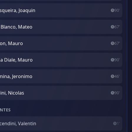
queira, Joaquin
90'
 Blanco, Mateo
67'
ton, Mauro
67'
a Diale, Mauro
90'
ina, Jeronimo
46'
ini, Nicolas
90'
NTES
cendini, Valentin
1'