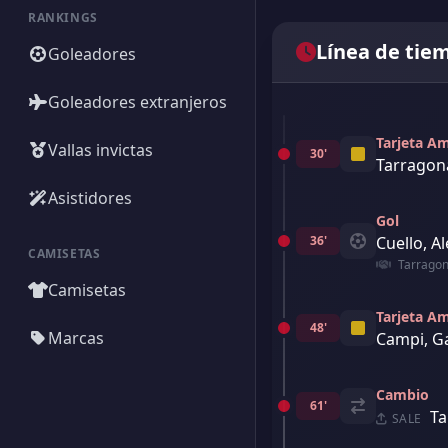
RANKINGS
Línea de tie
Goleadores
Goleadores extranjeros
Tarjeta Am
Vallas invictas
30'
Tarragona
Asistidores
Gol
36'
Cuello, A
CAMISETAS
Tarragona
Camisetas
Tarjeta Am
48'
Marcas
Campi, G
Cambio
61'
Ta
SALE