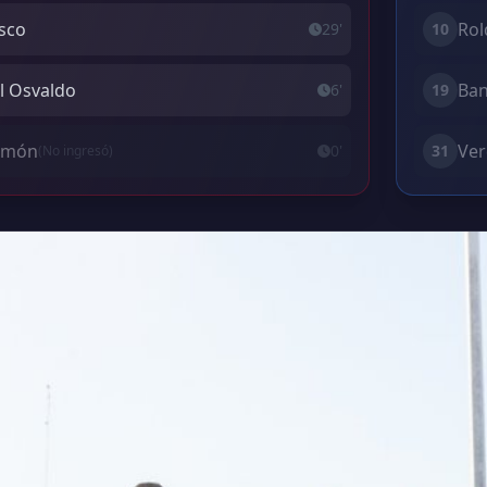
isco
Rol
29'
10
el Osvaldo
Ban
6'
19
Simón
Ver
0'
31
(No ingresó)