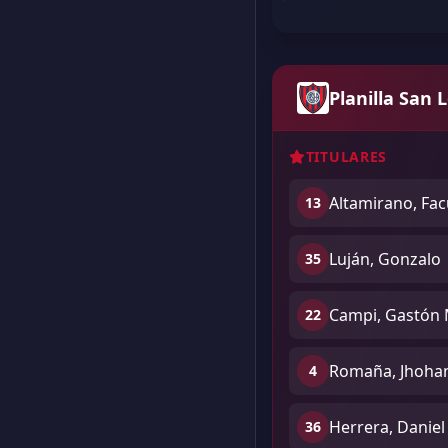
Planilla San 
TITULARES
Altamirano, Fa
13
Luján, Gonzalo
35
Campi, Gastón 
22
Romaña, Jhohan
4
Herrera, Daniel
36