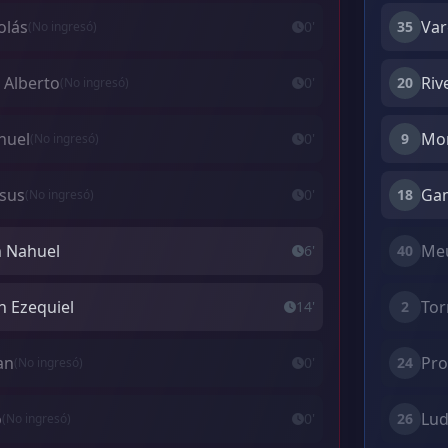
olás
Var
0'
35
(No ingresó)
 Alberto
Riv
0'
20
(No ingresó)
huel
Mor
0'
9
(No ingresó)
esus
Gam
0'
18
(No ingresó)
an Nahuel
Meu
6'
40
an Ezequiel
Tor
14'
2
an
Pro
0'
24
(No ingresó)
o
Lud
0'
26
(No ingresó)