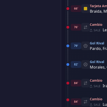
Tarjeta Am
66'
Braida, 
Cambio
76'
Le
SALE
Gol Rival
79'
Pardo, F
Gol Rival
82'
Morales, 
Cambio
84'
Ir
SALE
Cambio
84'
Lu
SALE