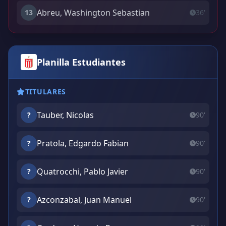
Abreu, Washington Sebastian
13
36'
Planilla Estudiantes
TITULARES
Tauber, Nicolas
?
90'
Pratola, Edgardo Fabian
?
90'
Quatrocchi, Pablo Javier
?
90'
Azconzabal, Juan Manuel
?
90'