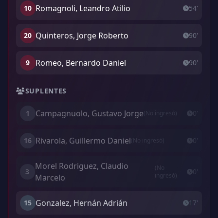
Romagnoli, Leandro Atilio
10
54'
Quinteros, Jorge Roberto
20
90'
Romeo, Bernardo Daniel
9
90'
SUPLENTES
Campagnuolo, Gustavo Jorge
1
0'
(No ingresó)
Rivarola, Guillermo Daniel
16
0'
(No ingresó)
Morel Rodriguez, Claudio
(No
3
0'
ingresó)
Marcelo
Gonzalez, Hernán Adrián
15
17'