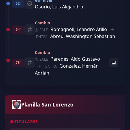
Gol Rival
52'
Osorio, Luis Alejandro
Cambio
Romagnoli, Leandro Atilio
54'
SALE
Abreu, Washington Sebastian
ENTRA
Cambio
Paredes, Aldo Gustavo
SALE
73'
Gonzalez, Hernán
ENTRA
Adrián
Planilla San Lorenzo
TITULARES