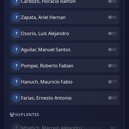
Cardozo, Horacio Ramon
?
90'
Zapata, Ariel Hernan
?
90'
Osorio, Luis Alejandro
?
85'
Aguilar, Manuel Santos
?
45'
Pompei, Roberto Fabian
?
90'
Hanuch, Mauricio Fabio
?
77'
Farias, Ernesto Antonio
?
90'
SUPLENTES
Misetich, Marcelo Alejandro
?
0'
(No ingresó)