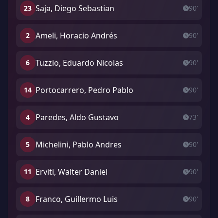
Saja, Diego Sebastian
23
90'
Ameli, Horacio Andrés
2
90'
Tuzzio, Eduardo Nicolas
6
90'
Portocarrero, Pedro Pablo
14
90'
Paredes, Aldo Gustavo
4
73'
Michelini, Pablo Andres
5
90'
Erviti, Walter Daniel
11
90'
Franco, Guillermo Luis
8
90'