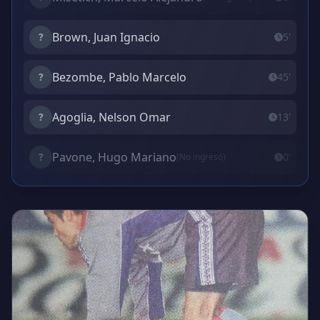
Brown, Juan Ignacio
?
5'
Bezombe, Pablo Marcelo
?
45'
Agoglia, Nelson Omar
?
13'
Pavone, Hugo Mariano
?
0'
(No ingresó)