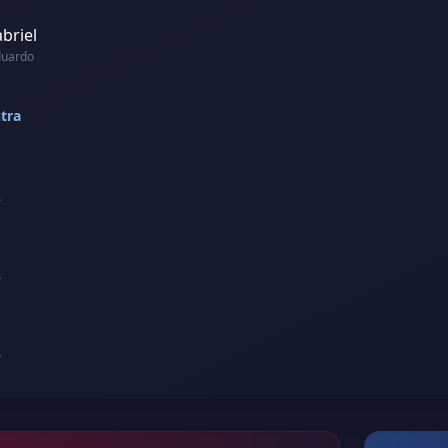
briel
duardo
tra
é
é
é