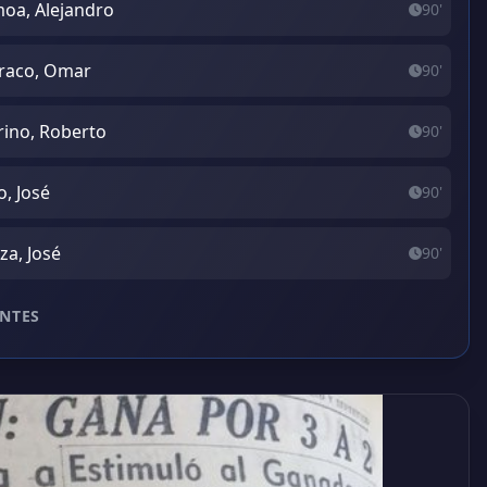
oa, Alejandro
90'
raco, Omar
90'
ino, Roberto
90'
o, José
90'
za, José
90'
NTES