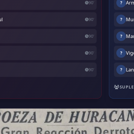
Arm
90'
?
ul
Mu
90'
?
Mar
90'
?
o
Vig
90'
?
Lan
90'
?
SUPLE