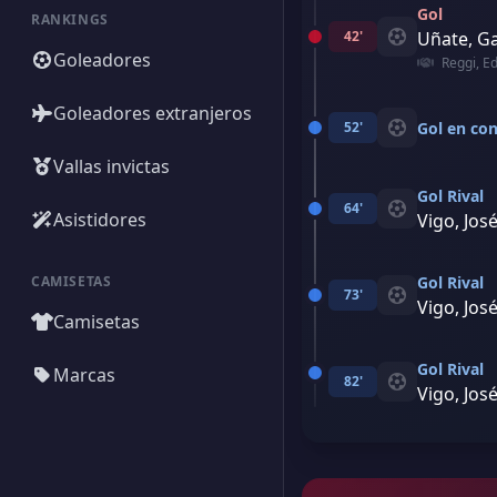
Gol
RANKINGS
42'
Uñate, Ga
Goleadores
Reggi, E
Goleadores extranjeros
52'
Gol en con
Vallas invictas
Gol Rival
64'
Asistidores
Vigo, Jos
CAMISETAS
Gol Rival
73'
Vigo, Jos
Camisetas
Gol Rival
Marcas
82'
Vigo, Jos