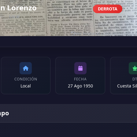
n Lorenzo
DERROTA
Local
Ver historial completo vs Hur
CONDICIÓN
FECHA
D
Local
27 Ago 1950
Cuesta Sil
mpo