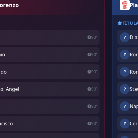
Lorenzo
Pl
TITUL
Dia
90'
?
nio
Rom
90'
?
ndo
Rom
90'
?
o, Angel
Sta
90'
?
Nap
90'
?
ncisco
Cer
90'
?