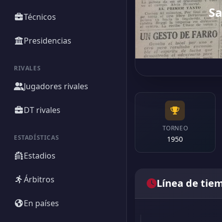
Sa
Técnicos
Presidencias
RIVALES
Jugadores rivales
DT rivales
TORNEO
ESTADÍSTICAS
1950
Estadios
Árbitros
Línea de tie
En países