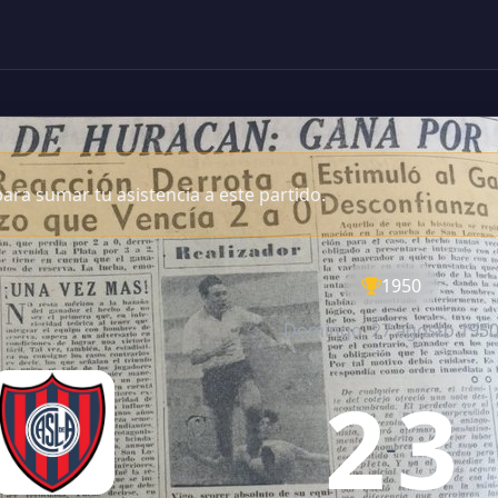
ara sumar tu asistencia a este partido.
1950
Domingo, 27 agosto 195
2
3
-