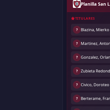
Planilla San 
TITULARES
Blazina, Mierko
?
Martinez, Anto
?
Gonzalez, Orla
?
Zubieta Redond
?
Civico, Doroteo
?
Berterame, Fra
?