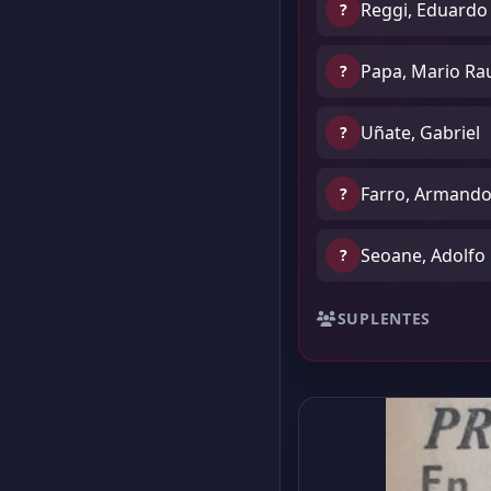
Reggi, Eduardo
?
Papa, Mario Ra
?
Uñate, Gabriel
?
Farro, Armand
?
Seoane, Adolfo
?
SUPLENTES