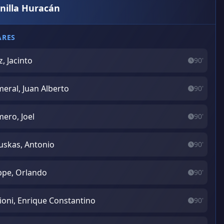
anilla Huracán
ARES
z, Jacinto
90'
eral, Juan Alberto
90'
ero, Joel
90'
uskas, Antonio
90'
pe, Orlando
90'
ioni, Enrique Constantino
90'