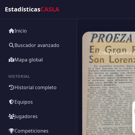
Estadísticas
CASLA
Inicio
Buscador avanzado
Creá tu cuenta p
Mapa global
HISTORIAL
Historial completo
Equipos
Jugadores
Competiciones