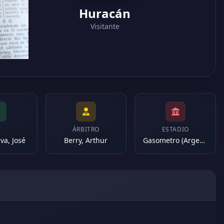
Huracán
Visitante
acán
T
ÁRBITRO
ESTADIO
va, José
Berry, Arthur
Gasometro (Argentina)