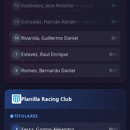
Valdiviezo, Jose Antonio
12
0'
(No ingresó)
Gonzalez, Hernán Adrián
15
0'
(No ingresó)
Rivarola, Guillermo Daniel
16
1'
Estevez, Raul Enrique
7
45'
Romeo, Bernardo Daniel
9
33'
Planilla Racing Club
TITULARES
Sessa, Gaston Alejandro
?
90'