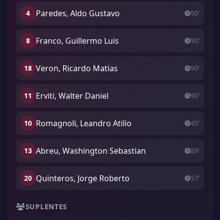
Paredes, Aldo Gustavo
4
90'
Franco, Guillermo Luis
8
90'
Veron, Ricardo Matias
18
90'
Erviti, Walter Daniel
11
90'
Romagnoli, Leandro Atilio
10
45'
Abreu, Washington Sebastian
13
89'
Quinteros, Jorge Roberto
20
57'
SUPLENTES