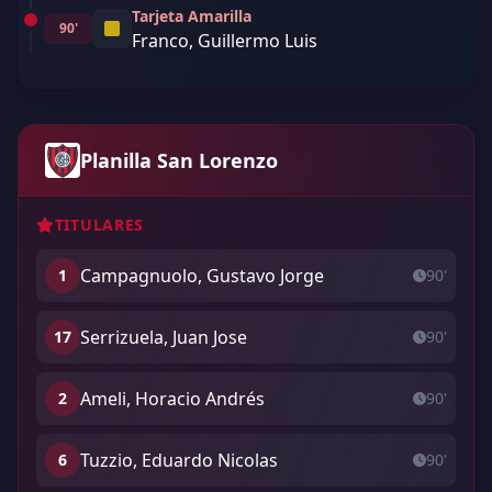
Tarjeta Amarilla
90'
Franco, Guillermo Luis
Planilla San Lorenzo
TITULARES
Campagnuolo, Gustavo Jorge
1
90'
Serrizuela, Juan Jose
17
90'
Ameli, Horacio Andrés
2
90'
Tuzzio, Eduardo Nicolas
6
90'