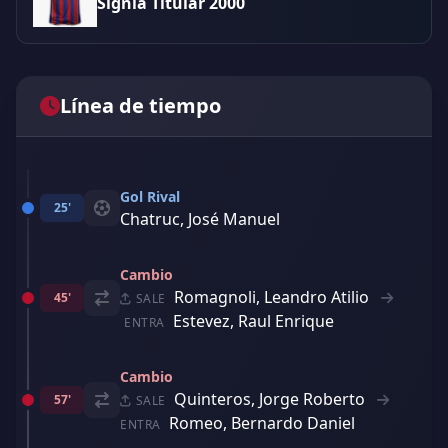
Signia Titular 2000
Línea de tiempo
Gol Rival
25'
Chatruc, José Manuel
Cambio
Romagnoli, Leandro Atilio
45'
SALE
Estevez, Raul Enrique
ENTRA
Cambio
Quinteros, Jorge Roberto
57'
SALE
Romeo, Bernardo Daniel
ENTRA