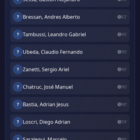
Bressan, Andres Alberto
?
82'
Tambussi, Leandro Gabriel
?
90'
Ubeda, Claudio Fernando
?
90'
Zanetti, Sergio Ariel
?
90'
Chatruc, José Manuel
?
90'
Bastia, Adrian Jesus
?
90'
Loscri, Diego Adrian
?
59'
Saralegui, Marcelo
?
90'