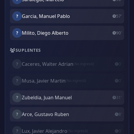
Garcia, Manuel Pablo
?
57'
Milito, Diego Alberto
?
90'
SUPLENTES
Caceres, Walter Adrian
?
0'
(No ingresó)
Musa, Javier Martin
?
0'
(No ingresó)
Zubeldia, Juan Manuel
?
31'
Arce, Gustavo Ruben
?
8'
Lux, Javier Alejandro
?
0'
(No ingresó)