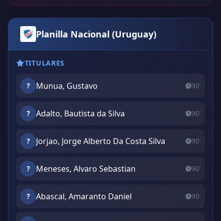
Planilla Nacional (Uruguay)
TITULARES
Munua, Gustavo
?
90'
Adalto, Bautista da Silva
?
90'
Jorjao, Jorge Alberto Da Costa Silva
?
90'
Meneses, Alvaro Sebastian
?
90'
Abascal, Amaranto Daniel
?
90'