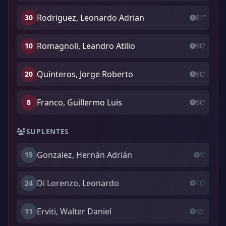
Rodriguez, Leonardo Adrian
30
81'
Romagnoli, Leandro Atilio
10
90'
Quinteros, Jorge Roberto
20
90'
Franco, Guillermo Luis
8
90'
SUPLENTES
Gonzalez, Hernán Adrián
15
9'
Di Lorenzo, Leonardo
24
10'
Erviti, Walter Daniel
11
45'