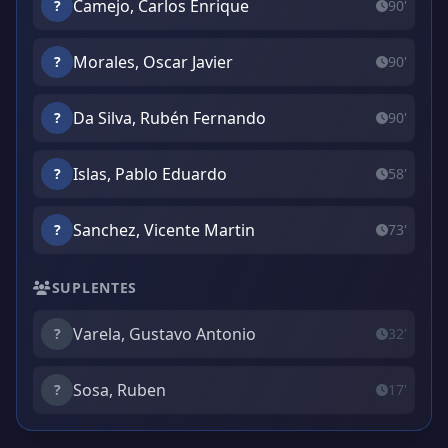
Camejo, Carlos Enrique
?
90'
Morales, Oscar Javier
?
90'
Da Silva, Rubén Fernando
?
90'
Islas, Pablo Eduardo
?
58'
Sanchez, Vicente Martin
?
73'
SUPLENTES
Varela, Gustavo Antonio
?
32'
Sosa, Ruben
?
17'