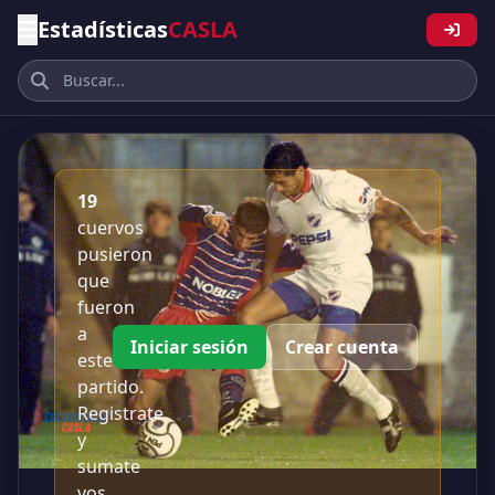
Estadísticas
CASLA
19
cuervos
pusieron
que
fueron
a
Iniciar sesión
Crear cuenta
este
partido.
Registrate
y
sumate
vos.