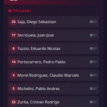
TITULARES
Saja, Diego Sebastian
23
90'
Serrizuela, Juan Jose
17
90'
Tuzzio, Eduardo Nicolas
6
90'
Portocarrero, Pedro Pablo
14
90'
Morel Rodriguez, Claudio Marcelo
3
80'
Michelini, Pablo Andres
5
90'
Zurita, Cristian Rodrigo
22
45'